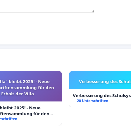
lla" bleibt 2025! - Neue
Verbesserung des Schu
hriftensammlung für den
Erhalt der Villa
Verbesserung des Schulsy
20 Unterschriften
 bleibt 2025! - Neue
iftensammlung für den
Villa
rschriften