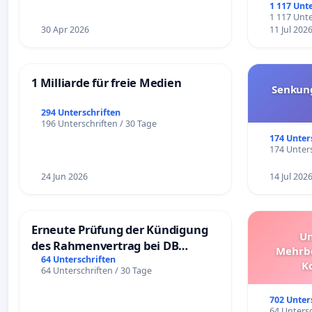
1 117 Unt
1 117 Unte
30 Apr 2026
11 Jul 202
1 Milliarde für freie Medien
Senkun
294 Unterschriften
196 Unterschriften / 30 Tage
174 Unter
174 Unters
24 Jun 2026
14 Jul 202
Erneute Prüfung der Kündigung
Un
des Rahmenvertrag bei DB
Mehrbe
Fahrwegdienste Gmbh
64 Unterschriften
K
64 Unterschriften / 30 Tage
Schüler
Überpr
702 Unter
64 Untersc