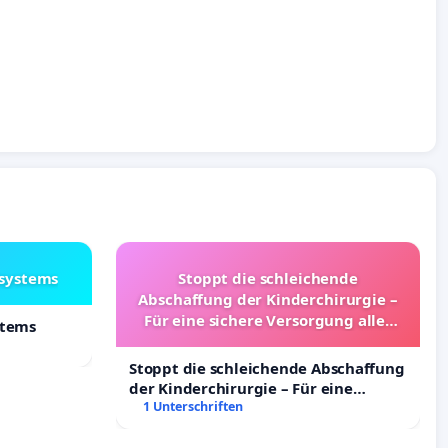
lsystems
Stoppt die schleichende
Abschaffung der Kinderchirurgie –
Für eine sichere Versorgung aller
stems
Kinder in Deutschland
Stoppt die schleichende Abschaffung
der Kinderchirurgie – Für eine
sichere Versorgung aller Kinder in
1 Unterschriften
Deutschland