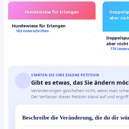
Hundewiese für Erlangen
Doppelsp
aber nich
Hundewiese für Erlangen
183 Unterschriften
Doppelspur
aber nicht
Rechte!
770 Unters
STARTEN SIE IHRE EIGENE PETITION
Gibt es etwas, das Sie ändern mö
Veränderungen geschehen nicht, wenn man schwe
Der Verfasser dieser Petition stand auf und ergr
Beschreibe die Veränderung, die du dir wü