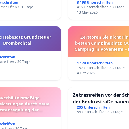
erschriften
3 193 Unterschriften
rschriften / 30 Tage
416 Unterschriften / 30 Tage
6
13 May 2026
g Hebesatz Grundsteuer
Zerstören Sie nicht Fi
Brombachtal
besten Campingplatz, O
Camping in Rovaniemi –
Umzug!
schriften
chriften / 30 Tage
1 128 Unterschriften
157 Unterschriften / 30 Tage
6
4 Oct 2025
Zebrastreifen vor der Sc
verhältnismäßige
der Berduxstraße bauen
lastungen durch neue
205 Unterschriften
ostenregelung der
58 Unterschriften / 30 Tage
beförderung – Bitte um
üfung und Alternativen
schriften
hriften / 30 Tage