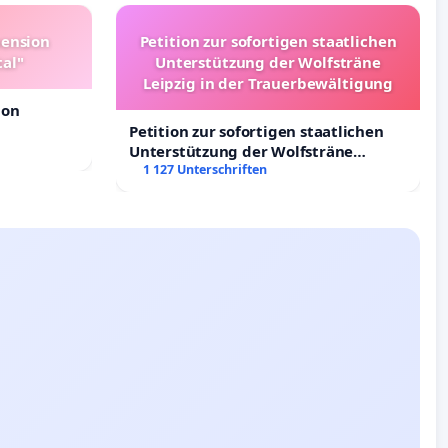
pension
Petition zur sofortigen staatlichen
tal"
Unterstützung der Wolfsträne
Leipzig in der Trauerbewältigung
ion
Petition zur sofortigen staatlichen
Unterstützung der Wolfsträne
Leipzig in der Trauerbewältigung
1 127 Unterschriften