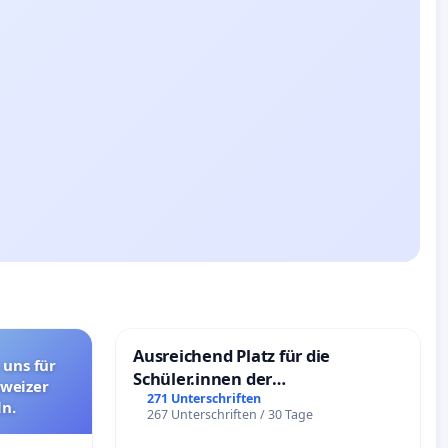
Ausreichend Platz für die
 uns für
Schüler.innen der
hweizer
Schönbergschule
271 Unterschriften
n.
267 Unterschriften / 30 Tage