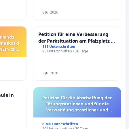
8 Jul 2026
Petition für eine Verbesserung
nnlands
der Parksituation am Pfalzplatz in
unaskoski
Mannheim
111 Unterschriften
 NEIN zum
93 Unterschriften / 30 Tage
2 Jul 2026
hule in
Petition für die Abschaffung der
Tötungsstationen und für die
Verwendung staatlicher und
kommunaler Mittel zur Prävention
8 760 Unterschriften
50 Unterschriften / 30 Tage