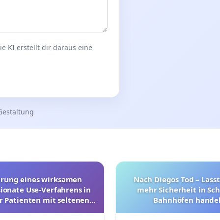
 KI erstellt dir daraus eine
Gestaltung
hrung eines wirksamen
Nach Diegos Tod – Lasst
onate Use-Verfahrens in
mehr Sicherheit in Sc
r Patienten mit seltenen
Bahnhöfen handel
trararen Erkrankungen