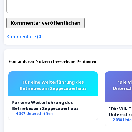
Kommentare (
0
)
Von anderen Nutzern beworbene Petitionen
Für eine Weiterführung des
"Die Vi
Betriebes am Zeppezauerhaus
Untersc
Für eine Weiterführung des
Betriebes am Zeppezauerhaus
"Die Villa"
4 307 Unterschriften
Unterschr
Erhalt der 
2 038 Unte