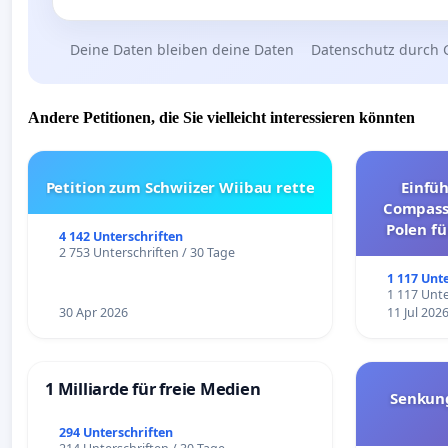
Deine Daten bleiben deine Daten
Datenschutz durch 
Andere Petitionen, die Sie vielleicht interessieren könnten
Petition zum Schwiizer Wiibau rette
Einfü
Compassi
Polen fü
4 142 Unterschriften
und ul
2 753 Unterschriften / 30 Tage
1 117 Unt
1 117 Unte
30 Apr 2026
11 Jul 202
1 Milliarde für freie Medien
Senkun
294 Unterschriften