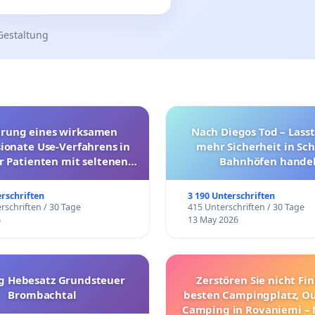
Gestaltung
hrung eines wirksamen
Nach Diegos Tod – Lasst
onate Use-Verfahrens in
mehr Sicherheit in Sc
r Patienten mit seltenen
Bahnhöfen handel
trararen Erkrankungen
erschriften
3 190 Unterschriften
rschriften / 30 Tage
415 Unterschriften / 30 Tage
6
13 May 2026
g Hebesatz Grundsteuer
Zerstören Sie nicht Fi
Brombachtal
besten Campingplatz, O
Camping in Rovaniemi –