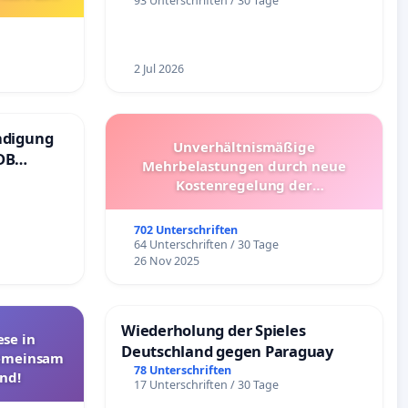
93 Unterschriften / 30 Tage
2 Jul 2026
ndigung
Unverhältnismäßige
DB
Mehrbelastungen durch neue
Kostenregelung der
Schülerbeförderung – Bitte um
Überprüfung und Alternativen
702 Unterschriften
64 Unterschriften / 30 Tage
26 Nov 2025
Wiederholung der Spieles
se in
Deutschland gegen Paraguay
Gemeinsam
78 Unterschriften
nd!
17 Unterschriften / 30 Tage