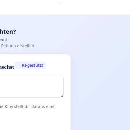
nd
chten?
igt.
Petition erstellen.
KI-gestützt
nschst
 KI erstellt dir daraus eine