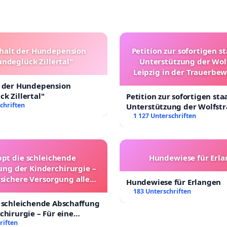
halt der Hundepension
Petition zur sofortigen s
ndeglück Zillertal"
Unterstützung der Wol
Leipzig in der Trauerbe
t der Hundepension
k Zillertal"
Petition zur sofortigen sta
chriften
Unterstützung der Wolfst
Leipzig in der Trauerbewä
1 127 Unterschriften
ppt die schleichende
Hundewiese für Erl
ung der Kinderchirurgie –
 sichere Versorgung aller
Hundewiese für Erlangen
nder in Deutschland
183 Unterschriften
 schleichende Abschaffung
chirurgie – Für eine
rsorgung aller Kinder in
riften