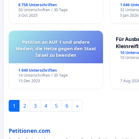
8 758 Unterschriften
1 646 Unt
50 Unterschriften / 30 Tage
32 Untersc
3 Oct 2025
5 Jan 2026
Für Ausb
Petition an AUF 1 und andere
Kleinreif
Medien, die Hetze gegen den Staat
10 Unters
Israel zu beenden
10 Untersc
1 040 Unterschriften
14 Unterschriften / 30 Tage
15 Dec 2023
7 Aug 202
1
2
3
4
5
6
»
Petitionen.com