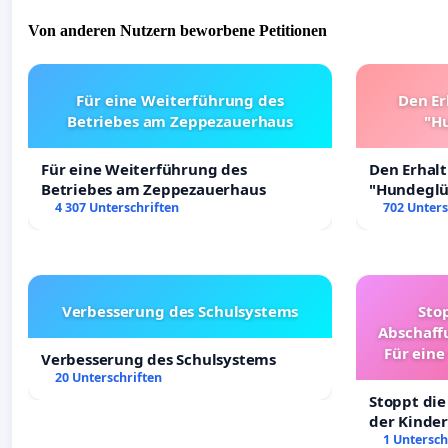
Von anderen Nutzern beworbene Petitionen
Für eine Weiterführung des
Den Er
Betriebes am Zeppezauerhaus
"Hu
Für eine Weiterführung des
Den Erhal
Betriebes am Zeppezauerhaus
"Hundeglüc
4 307 Unterschriften
702 Unters
Verbesserung des Schulsystems
Sto
Abschaff
Für eine
Verbesserung des Schulsystems
Ki
20 Unterschriften
Stoppt die
der Kinder
sichere Ve
1 Untersch