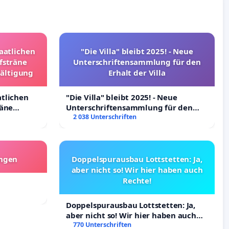
taatlichen
"Die Villa" bleibt 2025! - Neue
fsträne
Unterschriftensammlung für den
wältigung
Erhalt der Villa
atlichen
"Die Villa" bleibt 2025! - Neue
räne
Unterschriftensammlung für den
ltigung
Erhalt der Villa
2 038 Unterschriften
angen
Doppelspurausbau Lottstetten: Ja,
aber nicht so! Wir hier haben auch
Rechte!
Doppelspurausbau Lottstetten: Ja,
aber nicht so! Wir hier haben auch
Rechte!
770 Unterschriften