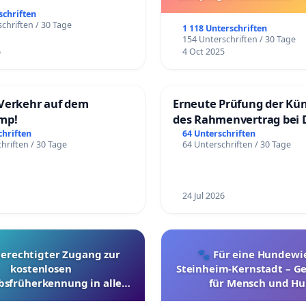
Umzug!
schriften
chriften / 30 Tage
1 118 Unterschriften
154 Unterschriften / 30 Tage
6
4 Oct 2025
Verkehr auf dem
Erneute Prüfung der Kü
mp!
des Rahmenvertrag bei 
Fahrwegdienste Gmbh
chriften
64 Unterschriften
hriften / 30 Tage
64 Unterschriften / 30 Tage
24 Jul 2026
berechtigter Zugang zur
🐾 Für eine Hundewie
kostenlosen
Steinheim-Kernstadt – 
bsfrüherkennung in allen
für Mensch und Hu
Kantonen