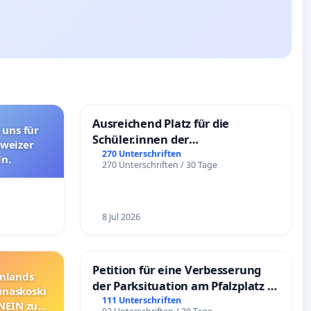
Ausreichend Platz für die
 uns für
Schüler.innen der
hweizer
Schönbergschule
270 Unterschriften
n.
270 Unterschriften / 30 Tage
8 Jul 2026
Petition für eine Verbesserung
nnlands
der Parksituation am Pfalzplatz in
unaskoski
Mannheim
111 Unterschriften
 NEIN zum