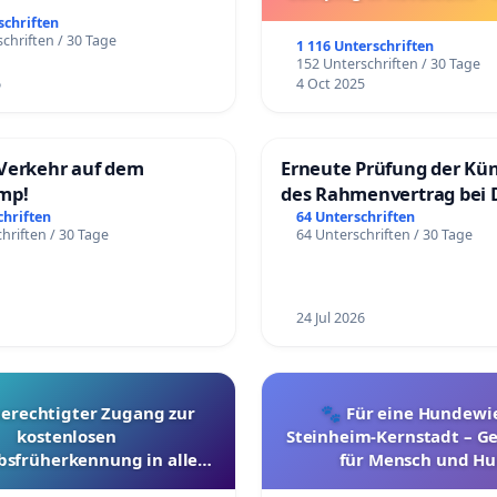
Umzug!
schriften
chriften / 30 Tage
1 116 Unterschriften
152 Unterschriften / 30 Tage
6
4 Oct 2025
Verkehr auf dem
Erneute Prüfung der Kü
mp!
des Rahmenvertrag bei 
Fahrwegdienste Gmbh
chriften
64 Unterschriften
hriften / 30 Tage
64 Unterschriften / 30 Tage
24 Jul 2026
berechtigter Zugang zur
🐾 Für eine Hundewie
kostenlosen
Steinheim-Kernstadt – 
bsfrüherkennung in allen
für Mensch und Hu
Kantonen