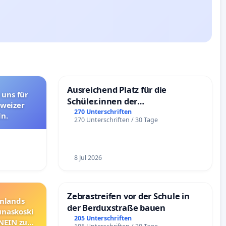
Ausreichend Platz für die
 uns für
Schüler.innen der
hweizer
Schönbergschule
270 Unterschriften
n.
270 Unterschriften / 30 Tage
8 Jul 2026
Zebrastreifen vor der Schule in
nnlands
der Berduxstraße bauen
unaskoski
205 Unterschriften
 NEIN zum