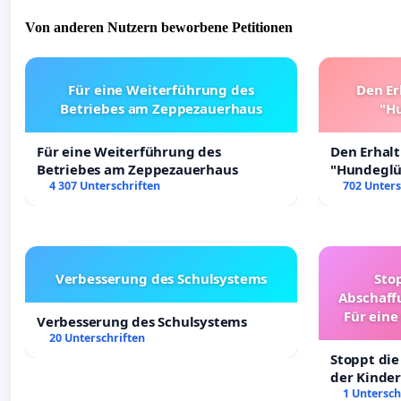
Von anderen Nutzern beworbene Petitionen
Für eine Weiterführung des
Den Er
Betriebes am Zeppezauerhaus
"Hu
Für eine Weiterführung des
Den Erhal
Betriebes am Zeppezauerhaus
"Hundeglüc
4 307 Unterschriften
702 Unters
Verbesserung des Schulsystems
Sto
Abschaff
Für eine
Verbesserung des Schulsystems
Ki
20 Unterschriften
Stoppt die
der Kinder
sichere Ve
1 Untersch