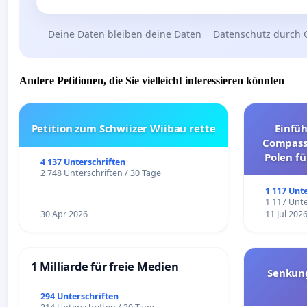
Deine Daten bleiben deine Daten
Datenschutz durch 
Andere Petitionen, die Sie vielleicht interessieren könnten
Petition zum Schwiizer Wiibau rette
Einfü
Compassi
Polen fü
4 137 Unterschriften
und ul
2 748 Unterschriften / 30 Tage
1 117 Unt
1 117 Unte
30 Apr 2026
11 Jul 202
1 Milliarde für freie Medien
Senkun
294 Unterschriften