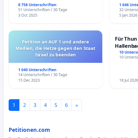
8 758 Unterschriften
1 646 Unt
51 Unterschriften / 30 Tage
32 Untersc
3 Oct 2025
5 Jan 2026
Für Thun 
Petition an AUF 1 und andere
Hallenba
Medien, die Hetze gegen den Staat
schaffen
10 Unters
Israel zu beenden
10 Untersc
1 040 Unterschriften
14 Unterschriften / 30 Tage
15 Dec 2023
18 Jul 202
1
2
3
4
5
6
»
Petitionen.com