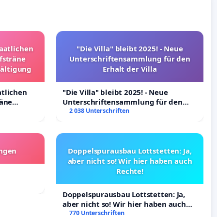
taatlichen
"Die Villa" bleibt 2025! - Neue
fsträne
Unterschriftensammlung für den
wältigung
Erhalt der Villa
atlichen
"Die Villa" bleibt 2025! - Neue
räne
Unterschriftensammlung für den
ltigung
Erhalt der Villa
2 038 Unterschriften
angen
Doppelspurausbau Lottstetten: Ja,
aber nicht so! Wir hier haben auch
Rechte!
Doppelspurausbau Lottstetten: Ja,
aber nicht so! Wir hier haben auch
Rechte!
770 Unterschriften