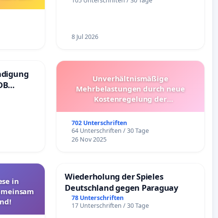
105 Unterschriften / 30 Tage
8 Jul 2026
ndigung
Unverhältnismäßige
DB
Mehrbelastungen durch neue
Kostenregelung der
Schülerbeförderung – Bitte um
Überprüfung und Alternativen
702 Unterschriften
64 Unterschriften / 30 Tage
26 Nov 2025
Wiederholung der Spieles
se in
Deutschland gegen Paraguay
Gemeinsam
78 Unterschriften
nd!
17 Unterschriften / 30 Tage