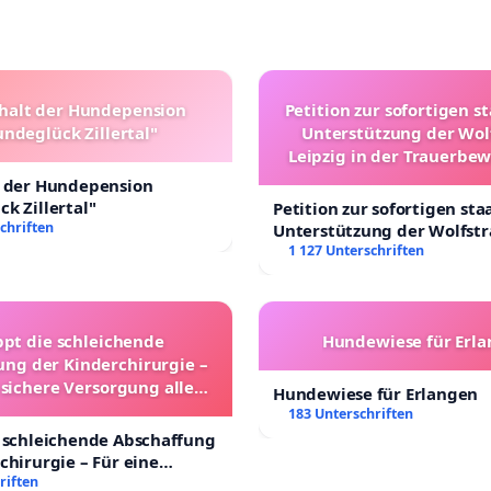
halt der Hundepension
Petition zur sofortigen s
ndeglück Zillertal"
Unterstützung der Wol
Leipzig in der Trauerbe
t der Hundepension
k Zillertal"
Petition zur sofortigen sta
chriften
Unterstützung der Wolfst
Leipzig in der Trauerbewä
1 127 Unterschriften
ppt die schleichende
Hundewiese für Erl
ung der Kinderchirurgie –
 sichere Versorgung aller
Hundewiese für Erlangen
nder in Deutschland
183 Unterschriften
 schleichende Abschaffung
chirurgie – Für eine
rsorgung aller Kinder in
riften