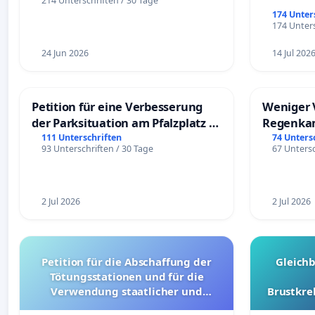
214 Unterschriften / 30 Tage
174 Unter
174 Unters
24 Jun 2026
14 Jul 202
Petition für eine Verbesserung
Weniger 
der Parksituation am Pfalzplatz in
Regenka
Mannheim
111 Unterschriften
74 Unters
93 Unterschriften / 30 Tage
67 Untersc
2 Jul 2026
2 Jul 2026
Petition für die Abschaffung der
Gleich
Tötungsstationen und für die
Verwendung staatlicher und
Brustkre
kommunaler Mittel zur Prävention