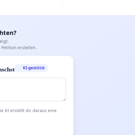
nd
chten?
igt.
Petition erstellen.
KI-gestützt
nschst
 KI erstellt dir daraus eine