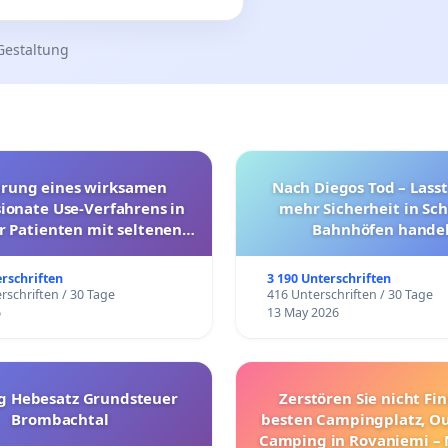
Gestaltung
hrung eines wirksamen
Nach Diegos Tod – Lasst
onate Use-Verfahrens in
mehr Sicherheit in Sc
r Patienten mit seltenen
Bahnhöfen handel
trararen Erkrankungen
erschriften
3 190 Unterschriften
rschriften / 30 Tage
416 Unterschriften / 30 Tage
6
13 May 2026
g Hebesatz Grundsteuer
Zerstören Sie nicht Fi
Brombachtal
besten Campingplatz, O
Camping in Rovaniemi –