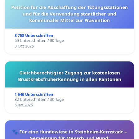
Petition für die Abschaffung der Tötungsstationen
und für die Verwendung staatlicher und
kommunaler Mittel zur Prävention
8 758 Unterschriften
59 Unterschriften / 30 Tage
3 Oct 2025
Gleichberechtigter Zugang zur kostenlosen
Brustkrebsfrüherkennung in allen Kantonen
1 646 Unterschriften
32 Unterschriften / 30 Tage
5 Jan 2026
🐾 Für eine Hundewiese in Steinheim-Kernstadt –
Gemeinsam für Mensch und Hund!