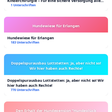
Kinderchirurgie – Für eine sichere Versorgung aller
Kinder in Deutschland
1 Unterschriften
Hundewiese für Erlangen
Hundewiese für Erlangen
183 Unterschriften
Doppelspurausbau Lottstetten: Ja, aber nicht so!
Wir hier haben auch Rechte!
Doppelspurausbau Lottstetten: Ja, aber nicht so! Wir
hier haben auch Rechte!
770 Unterschriften
Den Erhalt der Hundepension "Hundeglück