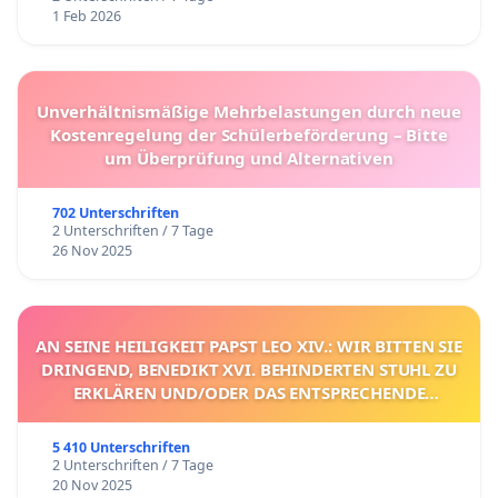
1 Feb 2026
Unverhältnismäßige Mehrbelastungen durch neue
Kostenregelung der Schülerbeförderung – Bitte
um Überprüfung und Alternativen
702 Unterschriften
2 Unterschriften / 7 Tage
26 Nov 2025
AN SEINE HEILIGKEIT PAPST LEO XIV.: WIR BITTEN SIE
DRINGEND, BENEDIKT XVI. BEHINDERTEN STUHL ZU
ERKLÄREN UND/ODER DAS ENTSPRECHENDE
VERFAHREN EINZULEITEN.
5 410 Unterschriften
2 Unterschriften / 7 Tage
20 Nov 2025