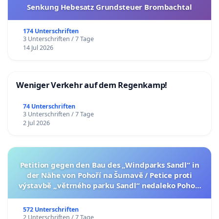
Senkung Hebesatz Grundsteuer Brombachtal
174 Unterschriften
3 Unterschriften / 7 Tage
14 Jul 2026
Weniger Verkehr auf dem Regenkamp!
74 Unterschriften
3 Unterschriften / 7 Tage
2 Jul 2026
Petition gegen den Bau des „Windparks Sandl“ in
der Nähe von Pohoří na Šumavě / Petice proti
výstavbě „větrného parku Sandl“ nedaleko Pohoří
na Šumavě (česká verze petice níže)
572 Unterschriften
2 Unterschriften / 7 Tage