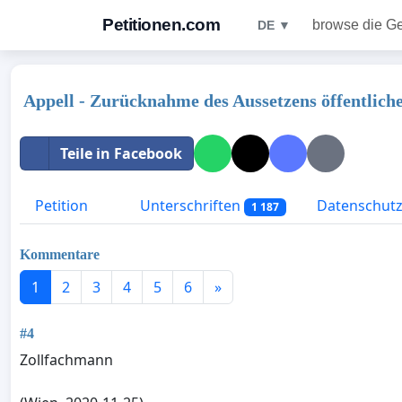
Petitionen.com
browse die G
DE ▼
Appell - Zurücknahme des Aussetzens öffentliche
Teile in Facebook
Petition
Unterschriften
Datenschutzr
1 187
Kommentare
1
2
3
4
5
6
»
#4
Zollfachmann