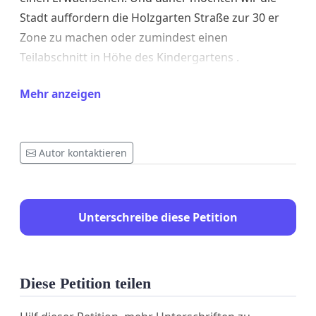
Stadt auffordern die Holzgarten Straße zur 30 er
Zone zu machen oder zumindest einen
Teilabschnitt in Höhe des Kindergartens .
Dafür benötigen wir eure Unterstützung bitte
Mehr anzeigen
unterzeichnet die Petition, denn der erste Kontakt
mit der Stadt wurde bereits abgelehnt.
Autor kontaktieren
Vielen Dank
Unterschreibe diese Petition
Saskia Nell
Elternbeiratsvorsitzende Kita Holzgarten Str
Diese Petition teilen