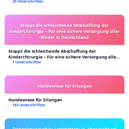
20 Unterschriften
Stoppt die schleichende Abschaffung der
Kinderchirurgie – Für eine sichere Versorgung aller
Kinder in Deutschland
Stoppt die schleichende Abschaffung der
Kinderchirurgie – Für eine sichere Versorgung aller
Kinder in Deutschland
1 Unterschriften
Hundewiese für Erlangen
Hundewiese für Erlangen
183 Unterschriften
Doppelspurausbau Lottstetten: Ja, aber nicht so!