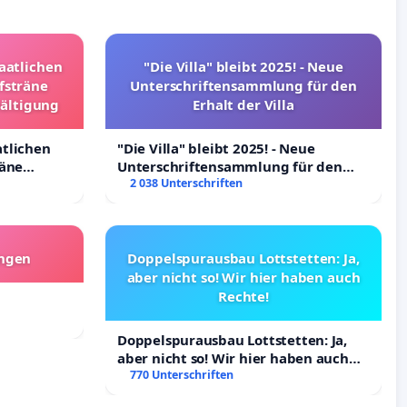
taatlichen
"Die Villa" bleibt 2025! - Neue
fsträne
Unterschriftensammlung für den
wältigung
Erhalt der Villa
atlichen
"Die Villa" bleibt 2025! - Neue
räne
Unterschriftensammlung für den
ltigung
Erhalt der Villa
2 038 Unterschriften
angen
Doppelspurausbau Lottstetten: Ja,
aber nicht so! Wir hier haben auch
Rechte!
Doppelspurausbau Lottstetten: Ja,
aber nicht so! Wir hier haben auch
Rechte!
770 Unterschriften