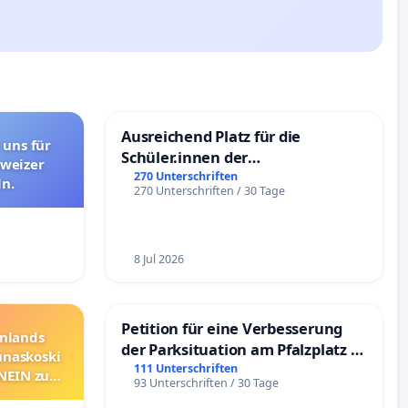
Ausreichend Platz für die
 uns für
Schüler.innen der
hweizer
Schönbergschule
270 Unterschriften
n.
270 Unterschriften / 30 Tage
8 Jul 2026
Petition für eine Verbesserung
nnlands
der Parksituation am Pfalzplatz in
unaskoski
Mannheim
111 Unterschriften
 NEIN zum
93 Unterschriften / 30 Tage