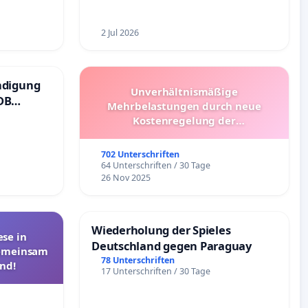
2 Jul 2026
ndigung
Unverhältnismäßige
DB
Mehrbelastungen durch neue
Kostenregelung der
Schülerbeförderung – Bitte um
Überprüfung und Alternativen
702 Unterschriften
64 Unterschriften / 30 Tage
26 Nov 2025
Wiederholung der Spieles
se in
Deutschland gegen Paraguay
Gemeinsam
78 Unterschriften
nd!
17 Unterschriften / 30 Tage