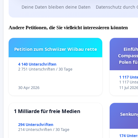
Deine Daten bleiben deine Daten
Datenschutz durch 
Andere Petitionen, die Sie vielleicht interessieren könnten
Petition zum Schwiizer Wiibau rette
Einfü
Compassi
Polen fü
4 140 Unterschriften
und ul
2 751 Unterschriften / 30 Tage
1 117 Unt
1 117 Unte
30 Apr 2026
11 Jul 202
1 Milliarde für freie Medien
Senkun
294 Unterschriften
214 Unterschriften / 30 Tage
174 Unter