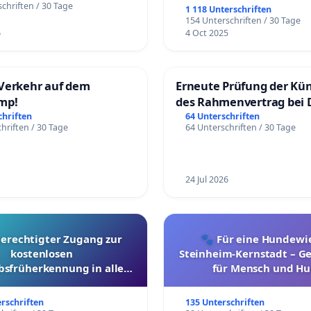
chriften / 30 Tage
1 118 Unterschriften
154 Unterschriften / 30 Tage
6
4 Oct 2025
Verkehr auf dem
Erneute Prüfung der Kü
mp!
des Rahmenvertrag bei 
Fahrwegdienste Gmbh
chriften
64 Unterschriften
hriften / 30 Tage
64 Unterschriften / 30 Tage
24 Jul 2026
berechtigter Zugang zur
🐾 Für eine Hundewie
kostenlosen
Steinheim-Kernstadt – 
bsfrüherkennung in allen
für Mensch und Hu
Kantonen
erschriften
135 Unterschriften