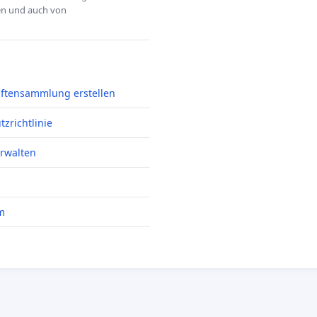
hen und auch von
iftensammlung erstellen
zrichtlinie
erwalten
m