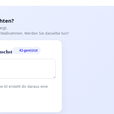
chten?
igt.
iff Maßnahmen. Werden Sie dasselbe tun?
KI-gestützt
nschst
 KI erstellt dir daraus eine