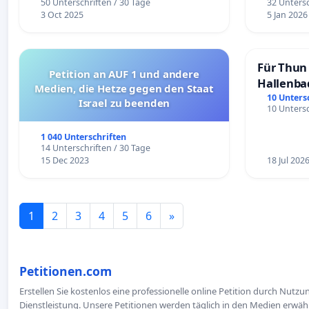
50 Unterschriften / 30 Tage
32 Untersc
3 Oct 2025
5 Jan 2026
Für Thun 
Petition an AUF 1 und andere
Hallenba
Medien, die Hetze gegen den Staat
schaffen
10 Unters
Israel zu beenden
10 Untersc
1 040 Unterschriften
14 Unterschriften / 30 Tage
15 Dec 2023
18 Jul 202
1
2
3
4
5
6
»
Petitionen.com
Erstellen Sie kostenlos eine professionelle online Petition durch Nutz
Dienstleistung. Unsere Petitionen werden täglich in den Medien erwähn