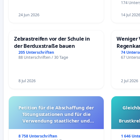
174 Unters
24 Jun 2026
14 Jul 202
Zebrastreifen vor der Schule in
Weniger 
der Berduxstraße bauen
Regenka
205 Unterschriften
74 Unters
88 Unterschriften / 30 Tage
67 Untersc
8 Jul 2026
2 Jul 2026
Petition für die Abschaffung der
Gleich
Tötungsstationen und für die
Verwendung staatlicher und
Brustkre
kommunaler Mittel zur Prävention
8 758 Unterschriften
1 646 Unt