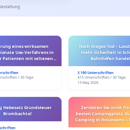
Gestaltung
hrung eines wirksamen
Nach Diegos Tod – Lasst
onate Use-Verfahrens in
mehr Sicherheit in Sc
r Patienten mit seltenen
Bahnhöfen handel
trararen Erkrankungen
erschriften
3 190 Unterschriften
rschriften / 30 Tage
415 Unterschriften / 30 Tage
6
13 May 2026
g Hebesatz Grundsteuer
Zerstören Sie nicht Fi
Brombachtal
besten Campingplatz, O
Camping in Rovaniemi –
Umzug!
schriften