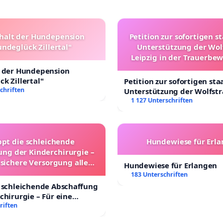
halt der Hundepension
Petition zur sofortigen s
ndeglück Zillertal"
Unterstützung der Wol
Leipzig in der Trauerbe
t der Hundepension
k Zillertal"
Petition zur sofortigen sta
chriften
Unterstützung der Wolfst
Leipzig in der Trauerbewä
1 127 Unterschriften
ppt die schleichende
Hundewiese für Erl
ung der Kinderchirurgie –
 sichere Versorgung aller
Hundewiese für Erlangen
nder in Deutschland
183 Unterschriften
 schleichende Abschaffung
chirurgie – Für eine
rsorgung aller Kinder in
riften
nd