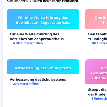
Von anderen Nutzern beworbene Petitionen
Für eine Weiterführung des
Den Er
Betriebes am Zeppezauerhaus
"Hu
Für eine Weiterführung des
Den Erhal
Betriebes am Zeppezauerhaus
"Hundeglüc
4 307 Unterschriften
702 Unters
Verbesserung des Schulsystems
Sto
Abschaff
Für eine
Verbesserung des Schulsystems
Ki
20 Unterschriften
Stoppt die
der Kinder
sichere Ve
1 Untersch
Deutschla