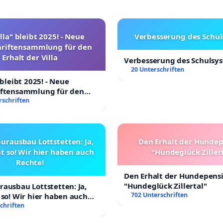
lla" bleibt 2025! - Neue
Verbesserung des Schu
hriftensammlung für den
Erhalt der Villa
Verbesserung des Schulsy
20 Unterschriften
 bleibt 2025! - Neue
iftensammlung für den
Villa
rschriften
urausbau Lottstetten: Ja,
Den Erhalt der Hunde
t so! Wir hier haben auch
"Hundeglück Ziller
Rechte!
Den Erhalt der Hundepens
"Hundeglück Zillertal"
ausbau Lottstetten: Ja,
702 Unterschriften
 so! Wir hier haben auch
chriften