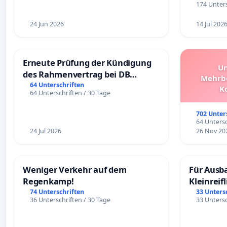
174 Unters
24 Jun 2026
14 Jul 202
Erneute Prüfung der Kündigung
Un
des Rahmenvertrag bei DB
Mehrbe
Fahrwegdienste Gmbh
64 Unterschriften
K
64 Unterschriften / 30 Tage
Schüler
Überpr
702 Unter
64 Untersc
24 Jul 2026
26 Nov 20
Weniger Verkehr auf dem
Für Ausb
Regenkamp!
Kleinreif
74 Unterschriften
33 Unters
36 Unterschriften / 30 Tage
33 Untersc