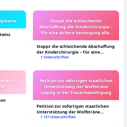
lsystems
Stoppt die schleichende
Abschaffung der Kinderchirurgie –
Für eine sichere Versorgung aller
stems
Kinder in Deutschland
Stoppt die schleichende Abschaffung
der Kinderchirurgie – Für eine
sichere Versorgung aller Kinder in
1 Unterschriften
Deutschland
pension
Petition zur sofortigen staatlichen
tal"
Unterstützung der Wolfsträne
Leipzig in der Trauerbewältigung
ion
Petition zur sofortigen staatlichen
Unterstützung der Wolfsträne
Leipzig in der Trauerbewältigung
1 127 Unterschriften