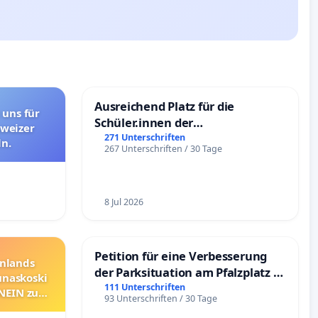
Ausreichend Platz für die
 uns für
Schüler.innen der
hweizer
Schönbergschule
271 Unterschriften
n.
267 Unterschriften / 30 Tage
8 Jul 2026
Petition für eine Verbesserung
nnlands
der Parksituation am Pfalzplatz in
unaskoski
Mannheim
111 Unterschriften
 NEIN zum
93 Unterschriften / 30 Tage