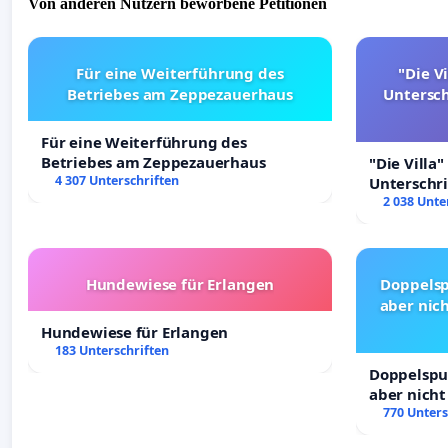
Von anderen Nutzern beworbene Petitionen
Für eine Weiterführung des
"Die Vi
Betriebes am Zeppezauerhaus
Untersc
Für eine Weiterführung des
Betriebes am Zeppezauerhaus
"Die Villa"
4 307 Unterschriften
Unterschr
Erhalt der 
2 038 Unte
Hundewiese für Erlangen
Doppelsp
aber nich
Hundewiese für Erlangen
183 Unterschriften
Doppelspur
aber nicht
Rechte!
770 Unters