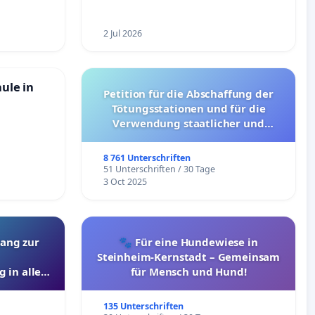
2 Jul 2026
hule in
Petition für die Abschaffung der
Tötungsstationen und für die
Verwendung staatlicher und
kommunaler Mittel zur Prävention
8 761 Unterschriften
51 Unterschriften / 30 Tage
3 Oct 2025
ang zur
🐾 Für eine Hundewiese in
Steinheim-Kernstadt – Gemeinsam
 in allen
für Mensch und Hund!
135 Unterschriften