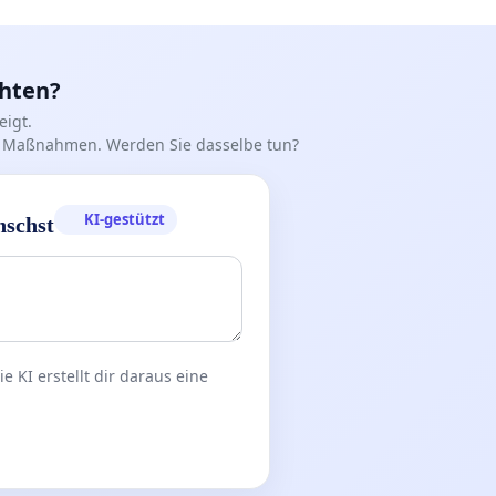
chten?
igt.
iff Maßnahmen. Werden Sie dasselbe tun?
KI-gestützt
nschst
 KI erstellt dir daraus eine