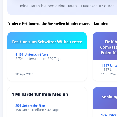
Deine Daten bleiben deine Daten
Datenschutz durch 
Andere Petitionen, die Sie vielleicht interessieren könnten
Petition zum Schwiizer Wiibau rette
Einfü
Compassi
Polen fü
4 151 Unterschriften
und ul
2 704 Unterschriften / 30 Tage
1 117 Unt
1 117 Unte
30 Apr 2026
11 Jul 202
1 Milliarde für freie Medien
Senkun
294 Unterschriften
196 Unterschriften / 30 Tage
174 Unter