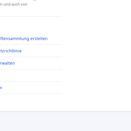
hen und auch von
iftensammlung erstellen
zrichtlinie
erwalten
m