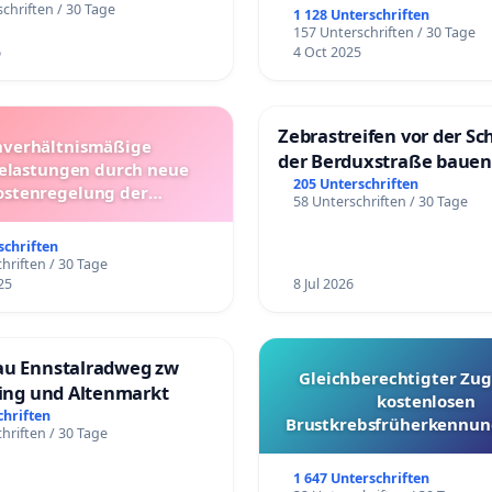
chriften / 30 Tage
1 128 Unterschriften
157 Unterschriften / 30 Tage
6
4 Oct 2025
Zebrastreifen vor der Sc
verhältnismäßige
der Berduxstraße bauen
lastungen durch neue
205 Unterschriften
ostenregelung der
58 Unterschriften / 30 Tage
beförderung – Bitte um
üfung und Alternativen
schriften
hriften / 30 Tage
25
8 Jul 2026
au Ennstalradweg zw
Gleichberechtigter Zug
ling und Altenmarkt
kostenlosen
chriften
Brustkrebsfrüherkennung
hriften / 30 Tage
Kantonen
1 647 Unterschriften