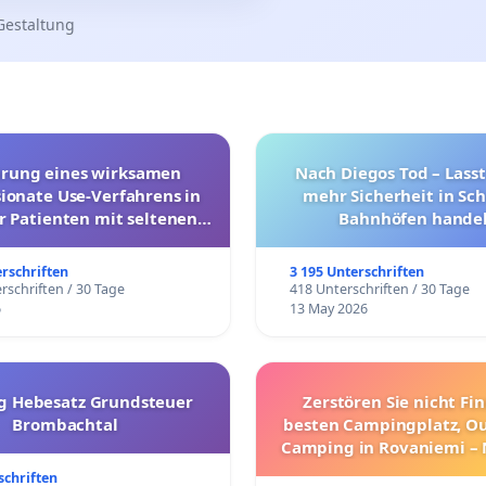
Gestaltung
hrung eines wirksamen
Nach Diegos Tod – Lasst
onate Use-Verfahrens in
mehr Sicherheit in Sc
r Patienten mit seltenen
Bahnhöfen handel
trararen Erkrankungen
erschriften
3 195 Unterschriften
rschriften / 30 Tage
418 Unterschriften / 30 Tage
6
13 May 2026
g Hebesatz Grundsteuer
Zerstören Sie nicht Fi
Brombachtal
besten Campingplatz, O
Camping in Rovaniemi –
Umzug!
schriften