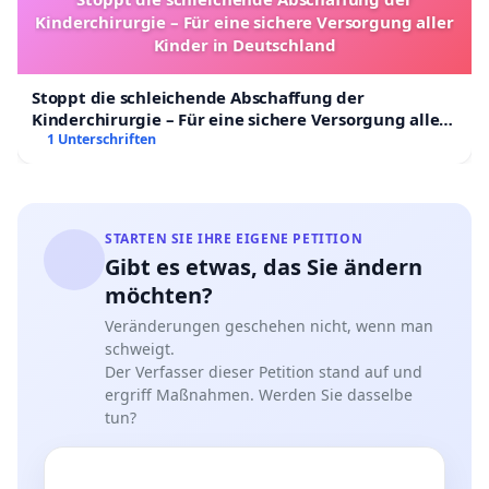
der offenen Tür zum Kennenlernen veranstalten", sagt
Kinderchirurgie – Für eine sichere Versorgung aller
Awo-Vorsitzender Manfred Nowak. "Wir legen Wert auf
Kinder in Deutschland
ein gutes Miteinander. Und die Nachbarschaft muss
sich keine Sorgen machen."
Stoppt die schleichende Abschaffung der
Kinderchirurgie – Für eine sichere Versorgung aller
Kinder in Deutschland
1 Unterschriften
STARTEN SIE IHRE EIGENE PETITION
Gibt es etwas, das Sie ändern
möchten?
Veränderungen geschehen nicht, wenn man
schweigt.
Der Verfasser dieser Petition stand auf und
ergriff Maßnahmen. Werden Sie dasselbe
tun?