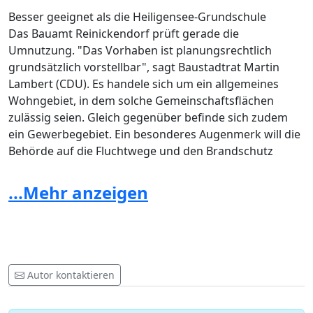
Besser geeignet als die Heiligensee-Grundschule
Das Bauamt Reinickendorf prüft gerade die
Umnutzung. "Das Vorhaben ist planungsrechtlich
grundsätzlich vorstellbar", sagt Baustadtrat Martin
Lambert (CDU). Es handele sich um ein allgemeines
Wohngebiet, in dem solche Gemeinschaftsflächen
zulässig seien. Gleich gegenüber befinde sich zudem
ein Gewerbegebiet. Ein besonderes Augenmerk will die
Behörde auf die Fluchtwege und den Brandschutz
legen.
...Mehr anzeigen
Immerhin, so Lambert weiter, sei das Gebäude am
Eichborndamm nicht so eingekesselt in ein Wohngebiet
wie die Heiligensee-Grundschule in der Straße Im
Erpelgrund. Trotz Bedenken des Bezirks Reinickendorf
hat das Landesamt für Gesundheit und Soziales
Autor kontaktieren
(Lageso) dort seit Oktober vergangenen Jahres 50 bis
200 Asylbewerber untergebracht. Wenn der Bezirk es