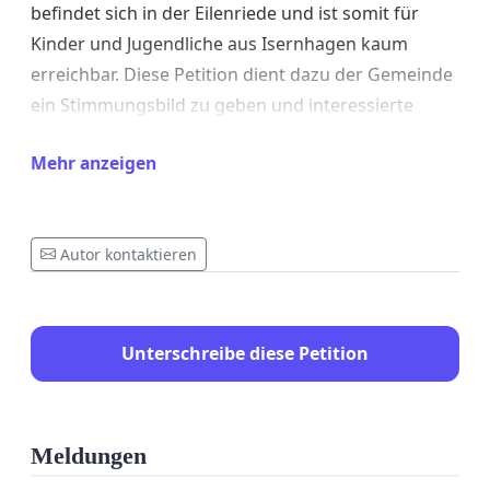
befindet sich in der Eilenriede und ist somit für
Kinder und Jugendliche aus Isernhagen kaum
erreichbar. Diese Petition dient dazu der Gemeinde
ein Stimmungsbild zu geben und interessierte
Menschen für die weiteren Planungsschritte zu
Mehr anzeigen
finden.
Autor kontaktieren
Unterschreibe diese Petition
Meldungen