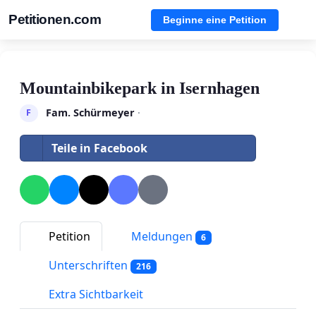
Petitionen.com
Beginne eine Petition
Mountainbikepark in Isernhagen
Fam. Schürmeyer
·
F
Teile in Facebook
Petition
Meldungen
6
Unterschriften
216
Extra Sichtbarkeit