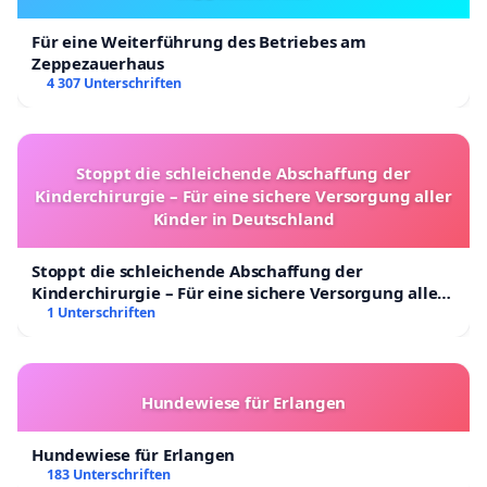
Für eine Weiterführung des Betriebes am
Zeppezauerhaus
4 307 Unterschriften
Stoppt die schleichende Abschaffung der
Kinderchirurgie – Für eine sichere Versorgung aller
Kinder in Deutschland
Stoppt die schleichende Abschaffung der
Kinderchirurgie – Für eine sichere Versorgung aller
Kinder in Deutschland
1 Unterschriften
Hundewiese für Erlangen
Hundewiese für Erlangen
183 Unterschriften