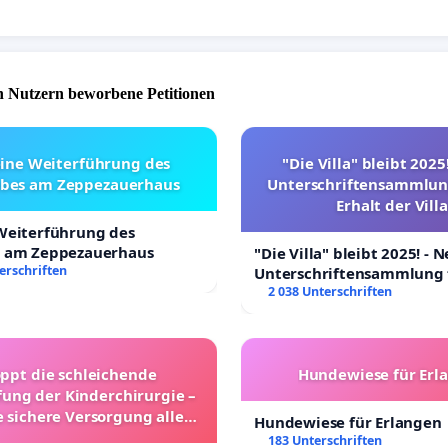
 Nutzern beworbene Petitionen
eine Weiterführung des
"Die Villa" bleibt 2025
ebes am Zeppezauerhaus
Unterschriftensammlun
Erhalt der Villa
 Weiterführung des
s am Zeppezauerhaus
"Die Villa" bleibt 2025! - 
erschriften
Unterschriftensammlung 
Erhalt der Villa
2 038 Unterschriften
oppt die schleichende
Hundewiese für Erl
ung der Kinderchirurgie –
e sichere Versorgung aller
Hundewiese für Erlangen
nder in Deutschland
183 Unterschriften