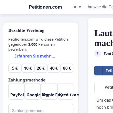
Petitionen.com
browse die G
DE ▼
Bezahlte Werbung
Laut
Petitionen.com wird diese Petition
mach
gegenüber
3,000
Personen
bewerben.
Toni 
T
Erfahren Sie mehr …
5 €
10 €
20 €
40 €
80 €
Tei
Zahlungsmethode
Peti
PayPal
Google Pay
Apple Pay
Kreditkarte
Um das G
noch bril
Zahlungsmethode