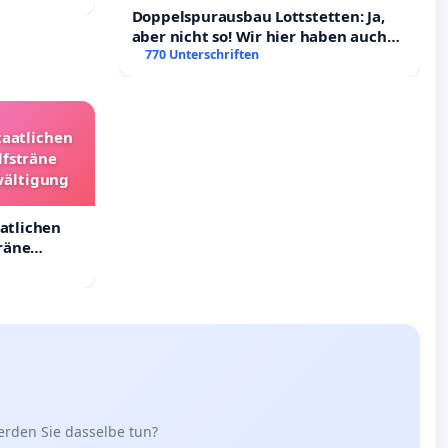
Doppelspurausbau Lottstetten: Ja,
aber nicht so! Wir hier haben auch
Rechte!
770 Unterschriften
taatlichen
lfsträne
wältigung
aatlichen
räne
ältigung
erden Sie dasselbe tun?