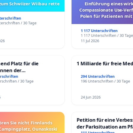
 zum Schwiizer Wiibau rette
Einführung eines wi
Compassionate Use-Verf
Polen für Patienten mit
terschriften
und ultrararen Erkra
erschriften / 30 Tage
1 117 Unterschriften
1 117 Unterschriften / 30 Tag
026
11 Jul 2026
end Platz für die
1 Milliarde für freie Me
innen der
rgschule
rschriften
294 Unterschriften
rschriften / 30 Tage
196 Unterschriften / 30 Tage
6
24 Jun 2026
Petition für eine Verbe
ören Sie nicht Finnlands
der Parksituation am Pfa
Campingplatz, Ounaskoski
111 Unterschriften