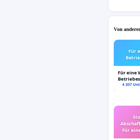
Von anderen
Für 
Betri
Für eine
Betriebe
4 307 Unt
St
Abschaff
Für ein
Ki