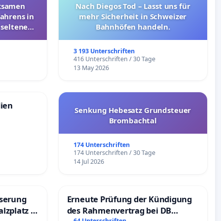
rksamen
Nach Diegos Tod – Lasst uns für
ahrens in
mehr Sicherheit in Schweizer
 seltenen
Bahnhöfen handeln.
nkungen
3 193 Unterschriften
e
416 Unterschriften / 30 Tage
13 May 2026
dien
Senkung Hebesatz Grundsteuer
Brombachtal
174 Unterschriften
174 Unterschriften / 30 Tage
14 Jul 2026
sserung
Erneute Prüfung der Kündigung
lzplatz in
des Rahmenvertrag bei DB
64 Unterschriften