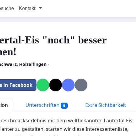
esuche
Kontakt:
ertal-Eis "noch" besser
en!
Schwarz, Holzelfingen
·
le in Facebook
tion
Unterschriften
Extra Sichtbarkeit
6
eschmackserlebnis mit dem weltbekannten Lautertal-Eis
lanter zu gestalten, starten wir diese Interessentenliste,