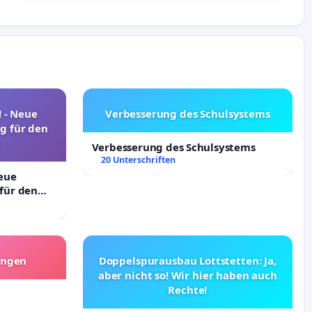
! - Neue
Verbesserung des Schulsystems
g für den
Verbesserung des Schulsystems
20 Unterschriften
Neue
für den
angen
Doppelspurausbau Lottstetten: Ja,
aber nicht so! Wir hier haben auch
Rechte!