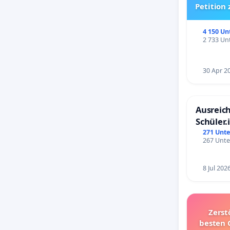
Petition
4 150 Un
2 733 Unt
30 Apr 2
Ausreich
Schüler.
Schönbe
271 Unte
267 Unte
8 Jul 202
Zerst
besten 