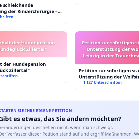
e schleichende
ng der Kinderchirurgie –
sichere Versorgung aller
hriften
 Deutschland
rhalt der Hundepension
Petition zur sofortigen s
undeglück Zillertal"
Unterstützung der Wo
Leipzig in der Trauerbe
lt der Hundepension
ck Zillertal"
Petition zur sofortigen st
schriften
Unterstützung der Wolfst
Leipzig in der Trauerbew
1 127 Unterschriften
STARTEN SIE IHRE EIGENE PETITION
Gibt es etwas, das Sie ändern möchten?
Veränderungen geschehen nicht, wenn man schweigt.
Der Verfasser dieser Petition stand auf und ergriff Maßnahmen. W