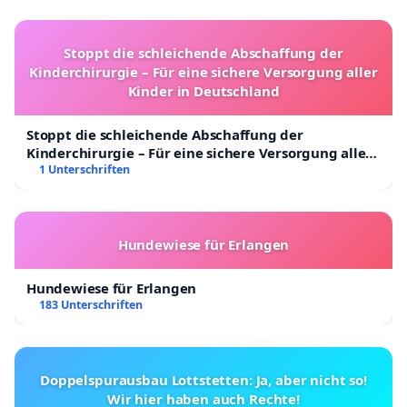
Stoppt die schleichende Abschaffung der
Kinderchirurgie – Für eine sichere Versorgung aller
Kinder in Deutschland
Stoppt die schleichende Abschaffung der
Kinderchirurgie – Für eine sichere Versorgung aller
Kinder in Deutschland
1 Unterschriften
Hundewiese für Erlangen
Hundewiese für Erlangen
183 Unterschriften
Doppelspurausbau Lottstetten: Ja, aber nicht so!
Wir hier haben auch Rechte!