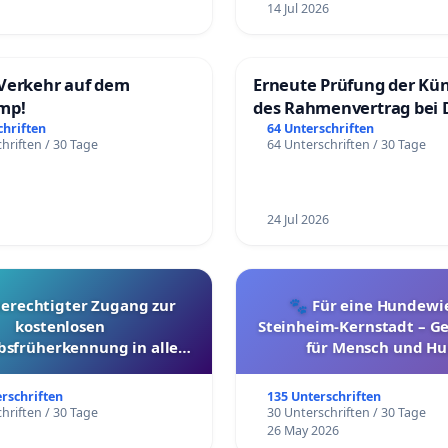
14 Jul 2026
Verkehr auf dem
Erneute Prüfung der Kü
mp!
des Rahmenvertrag bei 
Fahrwegdienste Gmbh
chriften
64 Unterschriften
hriften / 30 Tage
64 Unterschriften / 30 Tage
24 Jul 2026
berechtigter Zugang zur
🐾 Für eine Hundewie
kostenlosen
Steinheim-Kernstadt – 
bsfrüherkennung in allen
für Mensch und Hu
Kantonen
erschriften
135 Unterschriften
hriften / 30 Tage
30 Unterschriften / 30 Tage
26 May 2026