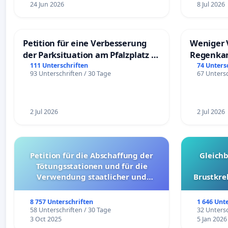
24 Jun 2026
8 Jul 2026
Petition für eine Verbesserung
Weniger 
der Parksituation am Pfalzplatz in
Regenka
Mannheim
111 Unterschriften
74 Unters
93 Unterschriften / 30 Tage
67 Untersc
2 Jul 2026
2 Jul 2026
Petition für die Abschaffung der
Gleich
Tötungsstationen und für die
Verwendung staatlicher und
Brustkre
kommunaler Mittel zur Prävention
8 757 Unterschriften
1 646 Unt
58 Unterschriften / 30 Tage
32 Untersc
3 Oct 2025
5 Jan 2026