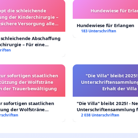
ppt die schleichende
Hundewiese für Erl
ung der Kinderchirurgie –
 sichere Versorgung aller
Hundewiese für Erlangen
nder in Deutschland
183 Unterschriften
 schleichende Abschaffung
chirurgie – Für eine
rsorgung aller Kinder in
riften
nd
zur sofortigen staatlichen
"Die Villa" bleibt 2025
tützung der Wolfsträne
Unterschriftensammlung
in der Trauerbewältigung
Erhalt der Villa
ur sofortigen staatlichen
"Die Villa" bleibt 2025! - N
zung der Wolfsträne
Unterschriftensammlung f
 der Trauerbewältigung
rschriften
Erhalt der Villa
2 038 Unterschriften