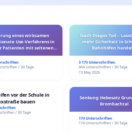
hrung eines wirksamen
Nach Diegos Tod – Lasst
onate Use-Verfahrens in
mehr Sicherheit in Sc
r Patienten mit seltenen
Bahnhöfen handel
trararen Erkrankungen
erschriften
3 175 Unterschriften
rschriften / 30 Tage
404 Unterschriften / 30 Tage
6
13 May 2026
ifen vor der Schule in
Senkung Hebesatz Grun
uxstraße bauen
Brombachtal
schriften
chriften / 30 Tage
174 Unterschriften
174 Unterschriften / 30 Tage