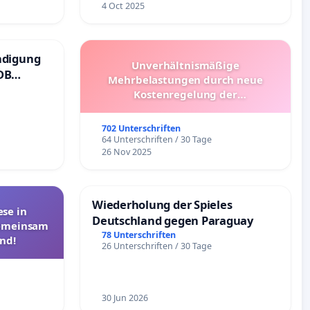
4 Oct 2025
ndigung
Unverhältnismäßige
DB
Mehrbelastungen durch neue
Kostenregelung der
Schülerbeförderung – Bitte um
Überprüfung und Alternativen
702 Unterschriften
64 Unterschriften / 30 Tage
26 Nov 2025
Wiederholung der Spieles
se in
Deutschland gegen Paraguay
Gemeinsam
78 Unterschriften
nd!
26 Unterschriften / 30 Tage
30 Jun 2026