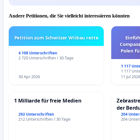
Andere Petitionen, die Sie vielleicht interessieren könnten
Petition zum Schwiizer Wiibau rette
Einfü
Compassi
Polen fü
4 108 Unterschriften
und ul
2 720 Unterschriften / 30 Tage
1 117 Unt
1 117 Unte
30 Apr 2026
11 Jul 202
1 Milliarde für freie Medien
Zebrastre
der Berd
292 Unterschriften
204 Unter
212 Unterschriften / 30 Tage
204 Unters