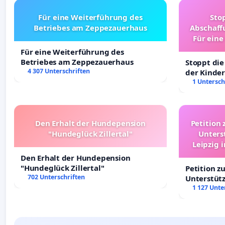
Für eine Weiterführung des
Sto
Betriebes am Zeppezauerhaus
Abschaff
Für eine
Ki
Für eine Weiterführung des
Betriebes am Zeppezauerhaus
Stoppt die
4 307 Unterschriften
der Kinder
sichere Ve
1 Untersch
Deutschla
Den Erhalt der Hundepension
Petition 
"Hundeglück Zillertal"
Unters
Leipzig 
Den Erhalt der Hundepension
"Hundeglück Zillertal"
Petition z
702 Unterschriften
Unterstüt
Leipzig in
1 127 Unte