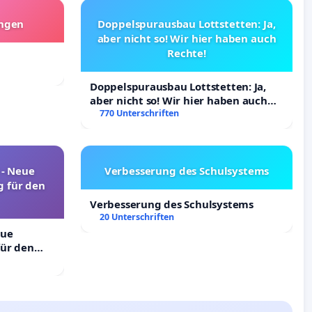
angen
Doppelspurausbau Lottstetten: Ja,
aber nicht so! Wir hier haben auch
Rechte!
Doppelspurausbau Lottstetten: Ja,
aber nicht so! Wir hier haben auch
Rechte!
770 Unterschriften
! - Neue
Verbesserung des Schulsystems
 für den
Verbesserung des Schulsystems
20 Unterschriften
eue
ür den