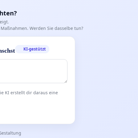
chten?
igt.
iff Maßnahmen. Werden Sie dasselbe tun?
KI-gestützt
nschst
 KI erstellt dir daraus eine
Gestaltung