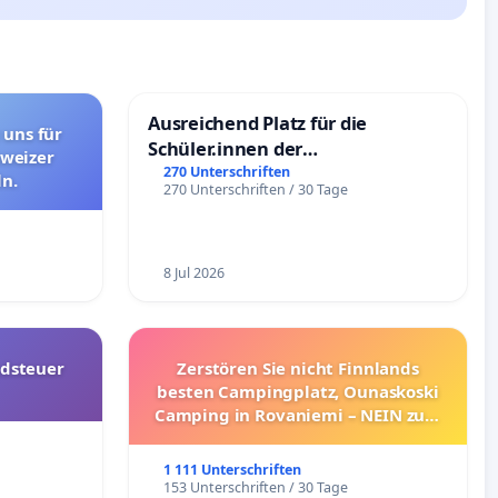
Ausreichend Platz für die
 uns für
Schüler.innen der
hweizer
Schönbergschule
270 Unterschriften
n.
270 Unterschriften / 30 Tage
8 Jul 2026
dsteuer
Zerstören Sie nicht Finnlands
besten Campingplatz, Ounaskoski
Camping in Rovaniemi – NEIN zum
Umzug!
1 111 Unterschriften
153 Unterschriften / 30 Tage