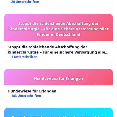
20 Unterschriften
Stoppt die schleichende Abschaffung der
Kinderchirurgie – Für eine sichere Versorgung aller
Kinder in Deutschland
Stoppt die schleichende Abschaffung der
Kinderchirurgie – Für eine sichere Versorgung aller
Kinder in Deutschland
1 Unterschriften
Hundewiese für Erlangen
Hundewiese für Erlangen
183 Unterschriften