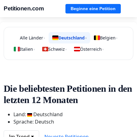
Petitionen.com
Beginne eine Petition
Alle Länder
Deutschland
Belgien
›
›
›
Italien
Schweiz
Österreich
›
›
›
Die beliebtesten Petitionen in den
letzten 12 Monaten
Land:
Deutschland
Sprache: Deutsch
Im Trend
Neueste Petitionen