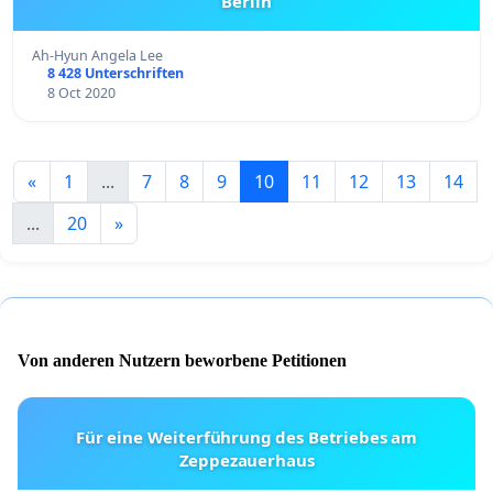
Berlin
Ah-Hyun Angela Lee
8 428 Unterschriften
8 Oct 2020
«
1
...
7
8
9
10
11
12
13
14
...
20
»
Von anderen Nutzern beworbene Petitionen
Für eine Weiterführung des Betriebes am
Zeppezauerhaus