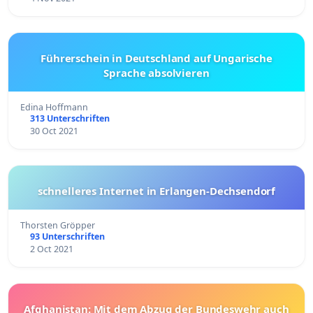
Führerschein in Deutschland auf Ungarische
Sprache absolvieren
Edina Hoffmann
313 Unterschriften
30 Oct 2021
schnelleres Internet in Erlangen-Dechsendorf
Thorsten Gröpper
93 Unterschriften
2 Oct 2021
Afghanistan: Mit dem Abzug der Bundeswehr auch