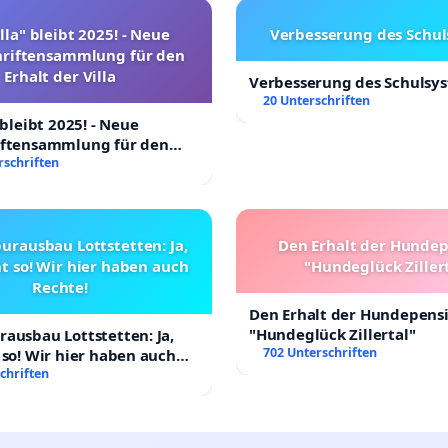
lla" bleibt 2025! - Neue
Verbesserung des Schu
hriftensammlung für den
Erhalt der Villa
Verbesserung des Schulsy
20 Unterschriften
 bleibt 2025! - Neue
iftensammlung für den
Villa
rschriften
urausbau Lottstetten: Ja,
Den Erhalt der Hunde
t so! Wir hier haben auch
"Hundeglück Ziller
Rechte!
Den Erhalt der Hundepens
"Hundeglück Zillertal"
ausbau Lottstetten: Ja,
702 Unterschriften
 so! Wir hier haben auch
chriften