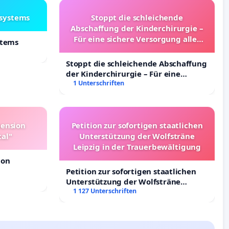
lsystems
Stoppt die schleichende
Abschaffung der Kinderchirurgie –
Für eine sichere Versorgung aller
stems
Kinder in Deutschland
Stoppt die schleichende Abschaffung
der Kinderchirurgie – Für eine
sichere Versorgung aller Kinder in
1 Unterschriften
Deutschland
pension
Petition zur sofortigen staatlichen
tal"
Unterstützung der Wolfsträne
Leipzig in der Trauerbewältigung
ion
Petition zur sofortigen staatlichen
Unterstützung der Wolfsträne
Leipzig in der Trauerbewältigung
1 127 Unterschriften