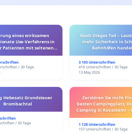
hrung eines wirksamen
Nach Diegos Tod – Lasst
onate Use-Verfahrens in
mehr Sicherheit in Sc
r Patienten mit seltenen
Bahnhöfen handel
trararen Erkrankungen
erschriften
3 193 Unterschriften
rschriften / 30 Tage
416 Unterschriften / 30 Tage
6
13 May 2026
g Hebesatz Grundsteuer
Zerstören Sie nicht Fi
Brombachtal
besten Campingplatz, O
Camping in Rovaniemi –
Umzug!
schriften
chriften / 30 Tage
1 128 Unterschriften
157 Unterschriften / 30 Tage