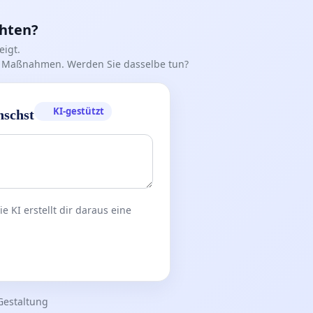
chten?
igt.
iff Maßnahmen. Werden Sie dasselbe tun?
KI-gestützt
nschst
 KI erstellt dir daraus eine
Gestaltung