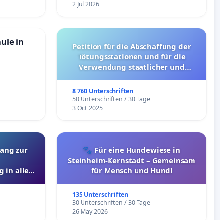
2 Jul 2026
hule in
Petition für die Abschaffung der
Tötungsstationen und für die
Verwendung staatlicher und
kommunaler Mittel zur Prävention
8 760 Unterschriften
50 Unterschriften / 30 Tage
3 Oct 2025
ang zur
🐾 Für eine Hundewiese in
Steinheim-Kernstadt – Gemeinsam
 in allen
für Mensch und Hund!
135 Unterschriften
30 Unterschriften / 30 Tage
26 May 2026