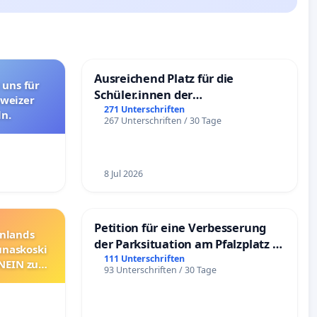
Ausreichend Platz für die
 uns für
Schüler.innen der
hweizer
Schönbergschule
271 Unterschriften
n.
267 Unterschriften / 30 Tage
8 Jul 2026
Petition für eine Verbesserung
nnlands
der Parksituation am Pfalzplatz in
unaskoski
Mannheim
111 Unterschriften
 NEIN zum
93 Unterschriften / 30 Tage