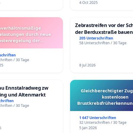
6
4 Oct 2025
Zebrastreifen vor der Sc
verhältnismäßige
der Berduxstraße bauen
lastungen durch neue
205 Unterschriften
ostenregelung der
58 Unterschriften / 30 Tage
beförderung – Bitte um
üfung und Alternativen
schriften
hriften / 30 Tage
25
8 Jul 2026
au Ennstalradweg zw
Gleichberechtigter Zug
ling und Altenmarkt
kostenlosen
chriften
Brustkrebsfrüherkennung
hriften / 30 Tage
Kantonen
1 647 Unterschriften
32 Unterschriften / 30 Tage
6
5 Jan 2026