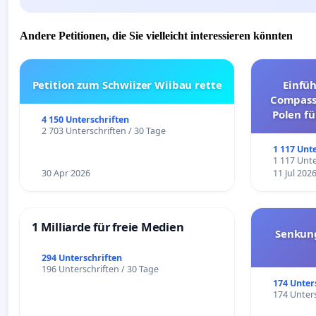
Andere Petitionen, die Sie vielleicht interessieren könnten
Petition zum Schwiizer Wiibau rette
Einfü
Compassi
Polen fü
4 150 Unterschriften
und ul
2 703 Unterschriften / 30 Tage
1 117 Unt
1 117 Unte
30 Apr 2026
11 Jul 202
1 Milliarde für freie Medien
Senkun
294 Unterschriften
196 Unterschriften / 30 Tage
174 Unter
174 Unters