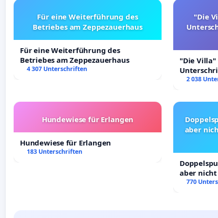
Für eine Weiterführung des
"Die Vi
Betriebes am Zeppezauerhaus
Untersc
Für eine Weiterführung des
Betriebes am Zeppezauerhaus
"Die Villa"
4 307 Unterschriften
Unterschr
Erhalt der 
2 038 Unte
Hundewiese für Erlangen
Doppelsp
aber nich
Hundewiese für Erlangen
183 Unterschriften
Doppelspur
aber nicht
Rechte!
770 Unters