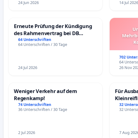
24 Jun 2026
14 Jul 202
Erneute Prüfung der Kündigung
Un
des Rahmenvertrag bei DB
Mehrbe
Fahrwegdienste Gmbh
64 Unterschriften
K
64 Unterschriften / 30 Tage
Schüler
Überpr
702 Unter
64 Untersc
24 Jul 2026
26 Nov 20
Weniger Verkehr auf dem
Für Ausb
Regenkamp!
Kleinreif
74 Unterschriften
32 Unters
36 Unterschriften / 30 Tage
32 Untersc
2 Jul 2026
7 Aug 202