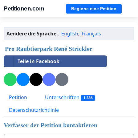
Petitionen.com
Beginne eine Petition
Aendere die Sprache.
:
English
,
Français
Pro Raubtierpark René Strickler
Teile in Facebook
Petition
Unterschriften
1 286
Datenschutzrichtlinie
Verfasser der Petition kontaktieren