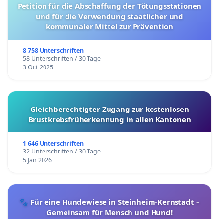
Petition für die Abschaffung der Tötungsstationen
und für die Verwendung staatlicher und
kommunaler Mittel zur Prävention
8 758 Unterschriften
58 Unterschriften / 30 Tage
3 Oct 2025
Gleichberechtigter Zugang zur kostenlosen
Brustkrebsfrüherkennung in allen Kantonen
1 646 Unterschriften
32 Unterschriften / 30 Tage
5 Jan 2026
🐾 Für eine Hundewiese in Steinheim-Kernstadt –
Gemeinsam für Mensch und Hund!