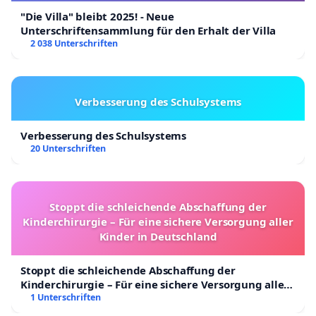
"Die Villa" bleibt 2025! - Neue
Unterschriftensammlung für den Erhalt der Villa
2 038 Unterschriften
Verbesserung des Schulsystems
Verbesserung des Schulsystems
20 Unterschriften
Stoppt die schleichende Abschaffung der
Kinderchirurgie – Für eine sichere Versorgung aller
Kinder in Deutschland
Stoppt die schleichende Abschaffung der
Kinderchirurgie – Für eine sichere Versorgung aller
Kinder in Deutschland
1 Unterschriften