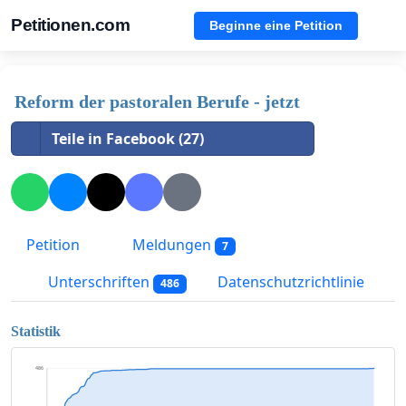
Petitionen.com
Beginne eine Petition
Reform der pastoralen Berufe - jetzt
Teile in Facebook (27)
Petition
Meldungen
7
Unterschriften
Datenschutzrichtlinie
486
Statistik
486