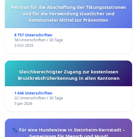
Petition für die Abschaffung der Tötungsstationen
und für die Verwendung staatlicher und
kommunaler Mittel zur Prävention
8 757 Unterschriften
58 Unterschriften / 30 Tage
3 Oct 2025
Gleichberechtigter Zugang zur kostenlosen
Brustkrebsfrüherkennung in allen Kantonen
1 646 Unterschriften
32 Unterschriften / 30 Tage
5 Jan 2026
🐾 Für eine Hundewiese in Steinheim-Kernstadt –
Gemeinsam für Mensch und Hund!