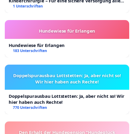
Kinderchirurgie – Für eine sichere Versorgung aller
Kinder in Deutschland
1 Unterschriften
Hundewiese für Erlangen
Hundewiese für Erlangen
183 Unterschriften
Doppelspurausbau Lottstetten: Ja, aber nicht so!
Wir hier haben auch Rechte!
Doppelspurausbau Lottstetten: Ja, aber nicht so! Wir
hier haben auch Rechte!
770 Unterschriften
Den Erhalt der Hundepension "Hundeglück