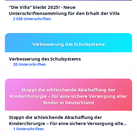
"Die Villa" bleibt 2025! - Neue
Unterschriftensammlung für den Erhalt der Villa
2 038 Unterschriften
Verbesserung des Schulsystems
Verbesserung des Schulsystems
20 Unterschriften
Stoppt die schleichende Abschaffung der
Kinderchirurgie – Für eine sichere Versorgung aller
Kinder in Deutschland
Stoppt die schleichende Abschaffung der
Kinderchirurgie – Für eine sichere Versorgung aller
Kinder in Deutschland
1 Unterschriften