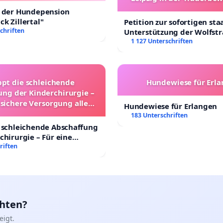
t der Hundepension
k Zillertal"
Petition zur sofortigen sta
chriften
Unterstützung der Wolfst
Leipzig in der Trauerbewä
1 127 Unterschriften
ppt die schleichende
Hundewiese für Erl
ung der Kinderchirurgie –
 sichere Versorgung aller
Hundewiese für Erlangen
nder in Deutschland
183 Unterschriften
 schleichende Abschaffung
chirurgie – Für eine
rsorgung aller Kinder in
riften
nd
chten?
igt.