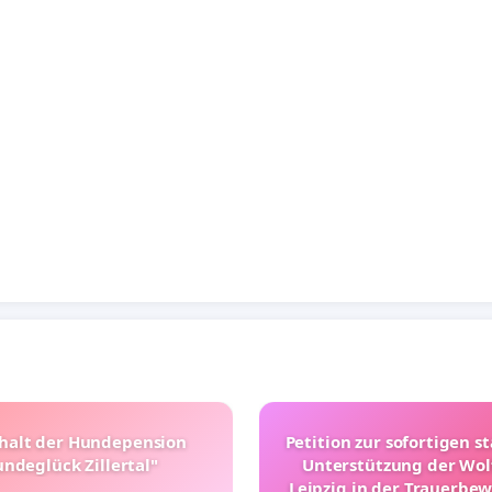
halt der Hundepension
Petition zur sofortigen s
ndeglück Zillertal"
Unterstützung der Wol
Leipzig in der Trauerbe