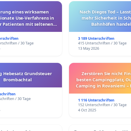
hrung eines wirksamen
Nach Diegos Tod – Lasst
onate Use-Verfahrens in
mehr Sicherheit in Sc
r Patienten mit seltenen
Bahnhöfen handel
trararen Erkrankungen
erschriften
3 189 Unterschriften
rschriften / 30 Tage
415 Unterschriften / 30 Tage
6
13 May 2026
g Hebesatz Grundsteuer
Zerstören Sie nicht Fi
Brombachtal
besten Campingplatz, O
Camping in Rovaniemi –
Umzug!
schriften
chriften / 30 Tage
1 116 Unterschriften
152 Unterschriften / 30 Tage
6
4 Oct 2025