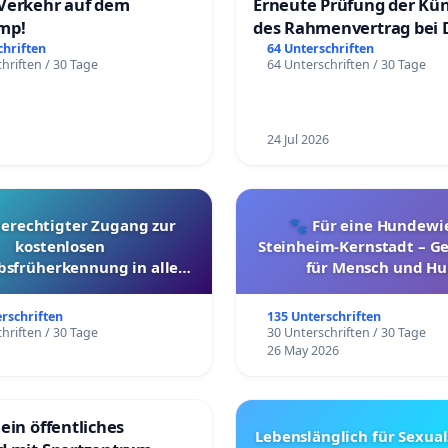
Verkehr auf dem
Erneute Prüfung der Kü
mp!
des Rahmenvertrag bei 
Fahrwegdienste Gmbh
chriften
64 Unterschriften
hriften / 30 Tage
64 Unterschriften / 30 Tage
24 Jul 2026
berechtigter Zugang zur
🐾 Für eine Hundewie
kostenlosen
Steinheim-Kernstadt – 
bsfrüherkennung in allen
für Mensch und Hu
Kantonen
erschriften
135 Unterschriften
hriften / 30 Tage
30 Unterschriften / 30 Tage
26 May 2026
ein öffentliches
Lebenslänglich für Sexual