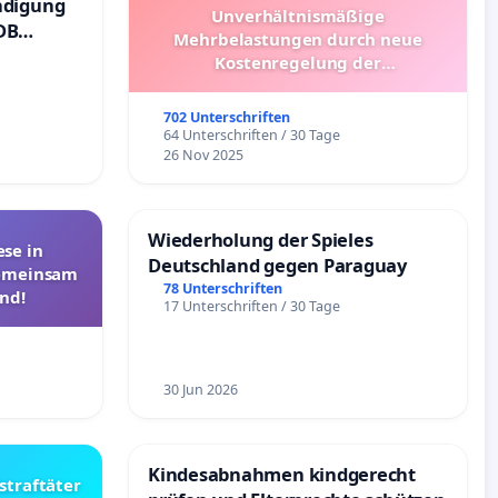
ndigung
Unverhältnismäßige
DB
Mehrbelastungen durch neue
Kostenregelung der
Schülerbeförderung – Bitte um
Überprüfung und Alternativen
702 Unterschriften
64 Unterschriften / 30 Tage
26 Nov 2025
Wiederholung der Spieles
se in
Deutschland gegen Paraguay
Gemeinsam
78 Unterschriften
nd!
17 Unterschriften / 30 Tage
30 Jun 2026
Kindesabnahmen kindgerecht
straftäter