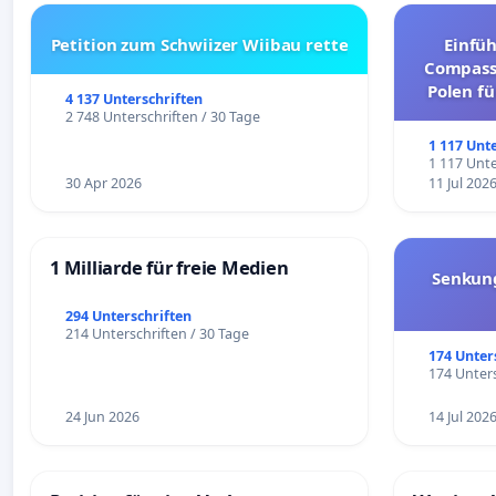
Petition zum Schwiizer Wiibau rette
Einfü
Compassi
Polen fü
4 137 Unterschriften
und ul
2 748 Unterschriften / 30 Tage
1 117 Unt
1 117 Unte
30 Apr 2026
11 Jul 202
1 Milliarde für freie Medien
Senkun
294 Unterschriften
214 Unterschriften / 30 Tage
174 Unter
174 Unters
24 Jun 2026
14 Jul 202