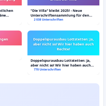
atlichen
"Die Villa" bleibt 2025! - Neue
räne
Unterschriftensammlung für den
ltigung
Erhalt der Villa
2 038 Unterschriften
angen
Doppelspurausbau Lottstetten: Ja,
aber nicht so! Wir hier haben auch
Rechte!
Doppelspurausbau Lottstetten: Ja,
aber nicht so! Wir hier haben auch
Rechte!
770 Unterschriften