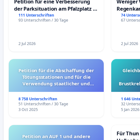
Petition für eine Verbesserung
Weniger 
der Parksituation am Pfalzplatz in
Regenka
Mannheim
111 Unterschriften
74 Unters
93 Unterschriften / 30 Tage
67 Untersc
2 Jul 2026
2 Jul 2026
Petition für die Abschaffung der
Gleich
Tötungsstationen und für die
Verwendung staatlicher und
Brustkre
kommunaler Mittel zur Prävention
8 758 Unterschriften
1 646 Unt
51 Unterschriften / 30 Tage
32 Untersc
3 Oct 2025
5 Jan 2026
Für Thun 
Petition an AUF 1 und andere