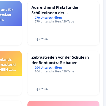
Ausreichend Platz für die
 uns für
Schüler.innen der
hweizer
Schönbergschule
270 Unterschriften
n.
270 Unterschriften / 30 Tage
8 Jul 2026
Zebrastreifen vor der Schule in
nnlands
der Berduxstraße bauen
unaskoski
204 Unterschriften
 NEIN zum
104 Unterschriften / 30 Tage
8 Jul 2026