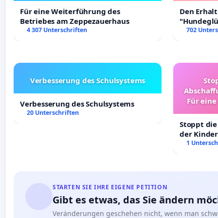
Für eine Weiterführung des
Den Erhal
Betriebes am Zeppezauerhaus
"Hundeglüc
4 307 Unterschriften
702 Unters
Verbesserung des Schulsystems
Sto
Abschaff
Für eine
Verbesserung des Schulsystems
Ki
20 Unterschriften
Stoppt die
der Kinder
sichere Ve
1 Untersch
Deutschla
STARTEN SIE IHRE EIGENE PETITION
Gibt es etwas, das Sie ändern mö
Veränderungen geschehen nicht, wenn man schwe