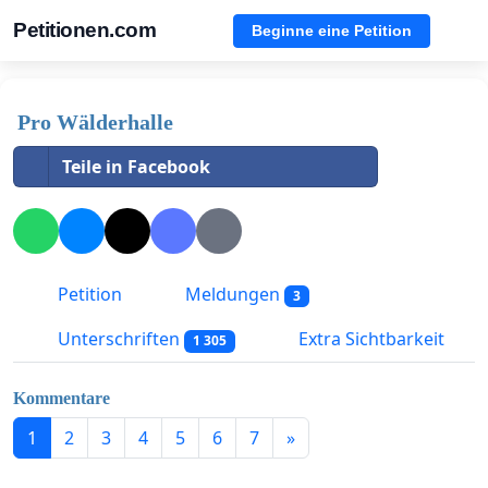
Petitionen.com
Beginne eine Petition
Pro Wälderhalle
Teile in Facebook
Petition
Meldungen
3
Unterschriften
Extra Sichtbarkeit
1 305
Kommentare
1
2
3
4
5
6
7
»