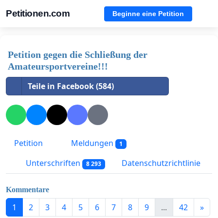
Petitionen.com
Beginne eine Petition
Petition gegen die Schließung der
Amateursportvereine!!!
Teile in Facebook (584)
Petition
Meldungen
1
Unterschriften
Datenschutzrichtlinie
8 293
Kommentare
1
2
3
4
5
6
7
8
9
...
42
»