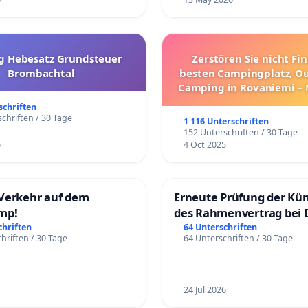
g Hebesatz Grundsteuer
Zerstören Sie nicht Fi
Brombachtal
besten Campingplatz, O
Camping in Rovaniemi –
Umzug!
schriften
chriften / 30 Tage
1 116 Unterschriften
152 Unterschriften / 30 Tage
6
4 Oct 2025
Verkehr auf dem
Erneute Prüfung der Kü
mp!
des Rahmenvertrag bei 
Fahrwegdienste Gmbh
chriften
64 Unterschriften
hriften / 30 Tage
64 Unterschriften / 30 Tage
24 Jul 2026