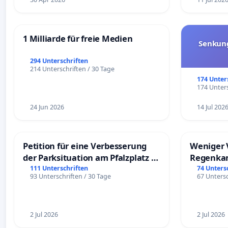
1 Milliarde für freie Medien
Senkun
294 Unterschriften
214 Unterschriften / 30 Tage
174 Unter
174 Unters
24 Jun 2026
14 Jul 202
Petition für eine Verbesserung
Weniger 
der Parksituation am Pfalzplatz in
Regenka
Mannheim
111 Unterschriften
74 Unters
93 Unterschriften / 30 Tage
67 Untersc
2 Jul 2026
2 Jul 2026