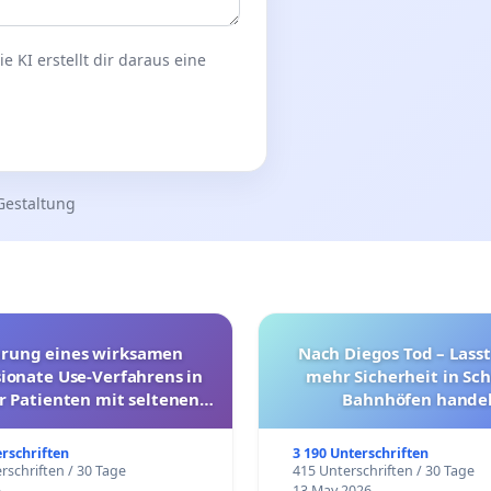
 KI erstellt dir daraus eine
Gestaltung
hrung eines wirksamen
Nach Diegos Tod – Lasst
onate Use-Verfahrens in
mehr Sicherheit in Sc
r Patienten mit seltenen
Bahnhöfen handel
trararen Erkrankungen
erschriften
3 190 Unterschriften
rschriften / 30 Tage
415 Unterschriften / 30 Tage
6
13 May 2026