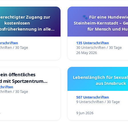
berechtigter Zugang zur
🐾 Für eine Hundewie
kostenlosen
Steinheim-Kernstadt – 
bsfrüherkennung in allen
für Mensch und Hu
Kantonen
erschriften
135 Unterschriften
hriften / 30 Tage
30 Unterschriften / 30 Tage
26 May 2026
ein öffentliches
Lebenslänglich für Sexual
d mit Sportzentrum
aus Innsbruck
chriften
hriften / 30 Tage
507 Unterschriften
9 Unterschriften / 30 Tage
6
9 Jun 2026