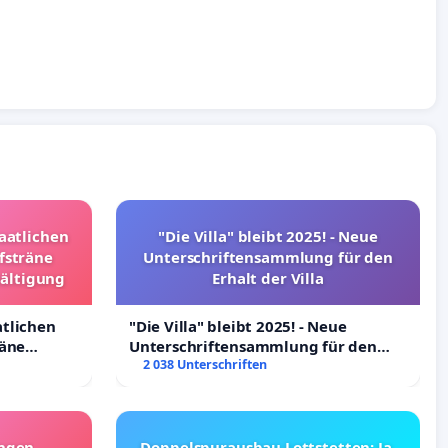
taatlichen
"Die Villa" bleibt 2025! - Neue
fsträne
Unterschriftensammlung für den
wältigung
Erhalt der Villa
atlichen
"Die Villa" bleibt 2025! - Neue
räne
Unterschriftensammlung für den
ltigung
Erhalt der Villa
2 038 Unterschriften
angen
Doppelspurausbau Lottstetten: Ja,