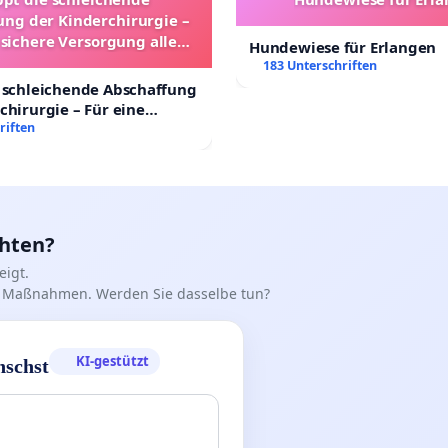
ung der Kinderchirurgie –
 sichere Versorgung aller
Hundewiese für Erlangen
nder in Deutschland
183 Unterschriften
 schleichende Abschaffung
chirurgie – Für eine
rsorgung aller Kinder in
riften
nd
chten?
igt.
iff Maßnahmen. Werden Sie dasselbe tun?
KI-gestützt
nschst