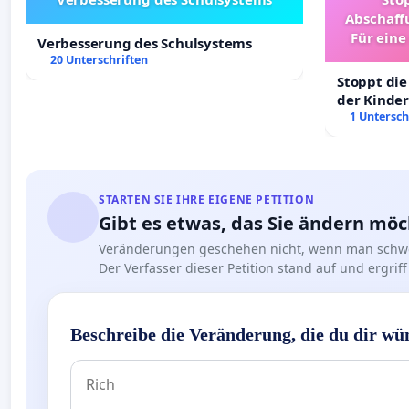
Abschaff
Für eine
Verbesserung des Schulsystems
Ki
20 Unterschriften
Stoppt die
der Kinder
sichere Ve
1 Untersch
Deutschla
STARTEN SIE IHRE EIGENE PETITION
Gibt es etwas, das Sie ändern mö
Veränderungen geschehen nicht, wenn man schwe
Der Verfasser dieser Petition stand auf und ergr
Beschreibe die Veränderung, die du dir wü