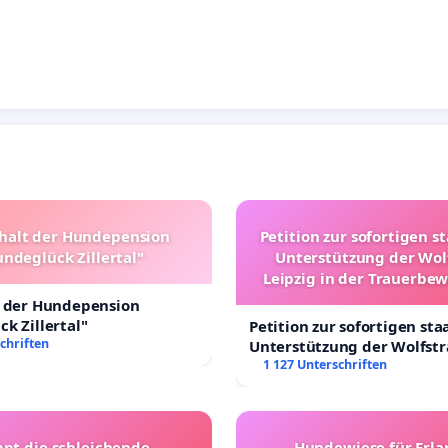
halt der Hundepension
Petition zur sofortigen s
ndeglück Zillertal"
Unterstützung der Wol
Leipzig in der Trauerbe
t der Hundepension
k Zillertal"
Petition zur sofortigen sta
chriften
Unterstützung der Wolfst
Leipzig in der Trauerbewä
1 127 Unterschriften
ppt die schleichende
Hundewiese für Erl