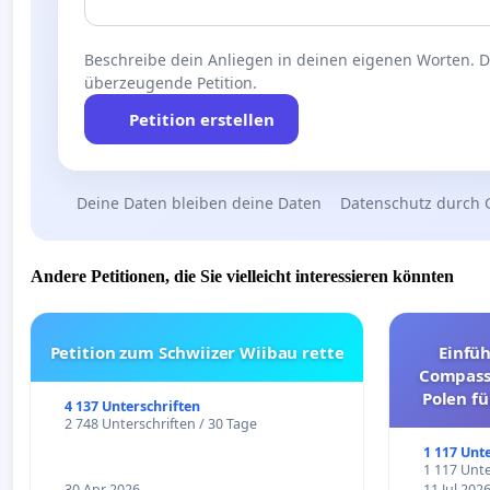
Beschreibe dein Anliegen in deinen eigenen Worten. Die
überzeugende Petition.
Petition erstellen
Deine Daten bleiben deine Daten
Datenschutz durch 
Andere Petitionen, die Sie vielleicht interessieren könnten
Petition zum Schwiizer Wiibau rette
Einfü
Compassi
Polen fü
4 137 Unterschriften
und ul
2 748 Unterschriften / 30 Tage
1 117 Unt
1 117 Unte
30 Apr 2026
11 Jul 202