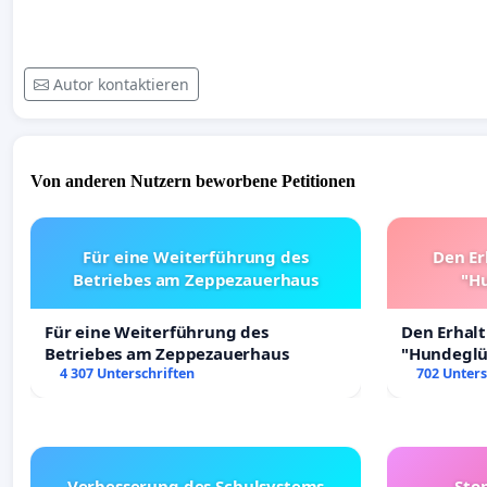
Autor kontaktieren
Von anderen Nutzern beworbene Petitionen
Für eine Weiterführung des
Den Er
Betriebes am Zeppezauerhaus
"Hu
Für eine Weiterführung des
Den Erhal
Betriebes am Zeppezauerhaus
"Hundeglüc
4 307 Unterschriften
702 Unters
Verbesserung des Schulsystems
Sto