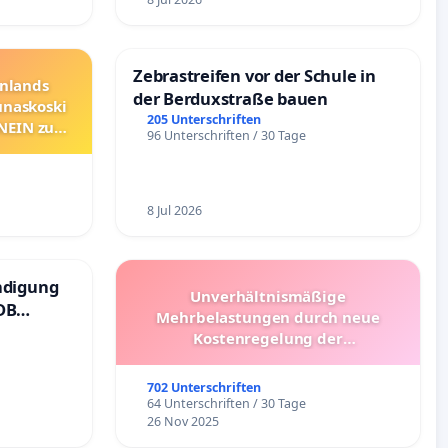
Zebrastreifen vor der Schule in
nnlands
der Berduxstraße bauen
unaskoski
205 Unterschriften
 NEIN zum
96 Unterschriften / 30 Tage
8 Jul 2026
ndigung
Unverhältnismäßige
DB
Mehrbelastungen durch neue
Kostenregelung der
Schülerbeförderung – Bitte um
Überprüfung und Alternativen
702 Unterschriften
64 Unterschriften / 30 Tage
26 Nov 2025