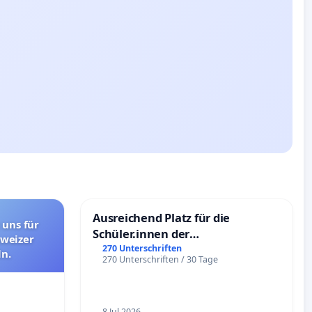
Ausreichend Platz für die
 uns für
Schüler.innen der
hweizer
Schönbergschule
270 Unterschriften
n.
270 Unterschriften / 30 Tage
8 Jul 2026