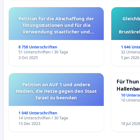
Petition für die Abschaffung der
Gleich
Tötungsstationen und für die
Verwendung staatlicher und
Brustkre
kommunaler Mittel zur Prävention
8 758 Unterschriften
1 646 Unt
51 Unterschriften / 30 Tage
32 Untersc
3 Oct 2025
5 Jan 2026
Für Thun 
Petition an AUF 1 und andere
Hallenba
Medien, die Hetze gegen den Staat
schaffen
10 Unters
Israel zu beenden
10 Untersc
1 040 Unterschriften
14 Unterschriften / 30 Tage
15 Dec 2023
18 Jul 202