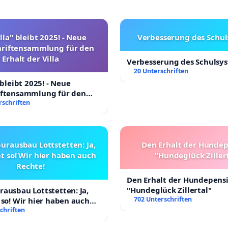
lla" bleibt 2025! - Neue
Verbesserung des Schu
hriftensammlung für den
Erhalt der Villa
Verbesserung des Schulsy
20 Unterschriften
 bleibt 2025! - Neue
iftensammlung für den
Villa
rschriften
urausbau Lottstetten: Ja,
Den Erhalt der Hunde
t so! Wir hier haben auch
"Hundeglück Ziller
Rechte!
Den Erhalt der Hundepens
"Hundeglück Zillertal"
ausbau Lottstetten: Ja,
702 Unterschriften
 so! Wir hier haben auch
chriften