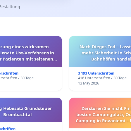
Gestaltung
hrung eines wirksamen
Nach Diegos Tod – Lasst
onate Use-Verfahrens in
mehr Sicherheit in Sc
r Patienten mit seltenen
Bahnhöfen handel
trararen Erkrankungen
erschriften
3 193 Unterschriften
rschriften / 30 Tage
416 Unterschriften / 30 Tage
6
13 May 2026
g Hebesatz Grundsteuer
Zerstören Sie nicht Fi
Brombachtal
besten Campingplatz, O
Camping in Rovaniemi –
Umzug!
schriften