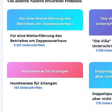
Von anderen Nutzern beworbene Petitionen
Für eine Weiterführung des
"Die Vi
Betriebes am Zeppezauerhaus
Untersc
Für eine Weiterführung des
Betriebes am Zeppezauerhaus
"Die Villa"
4 307 Unterschriften
Unterschr
Erhalt der 
2 038 Unte
Hundewiese für Erlangen
Doppelsp
aber nich
Hundewiese für Erlangen
183 Unterschriften
Doppelspur
aber nicht
Rechte!
770 Unters