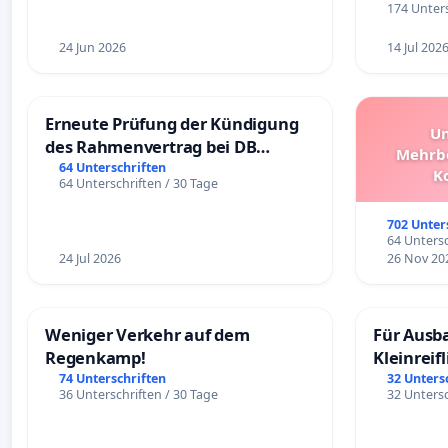
174 Unters
24 Jun 2026
14 Jul 202
Erneute Prüfung der Kündigung
Un
des Rahmenvertrag bei DB
Mehrbe
Fahrwegdienste Gmbh
64 Unterschriften
K
64 Unterschriften / 30 Tage
Schüler
Überpr
702 Unter
64 Untersc
24 Jul 2026
26 Nov 20
Weniger Verkehr auf dem
Für Ausb
Regenkamp!
Kleinreif
74 Unterschriften
32 Unters
36 Unterschriften / 30 Tage
32 Untersc