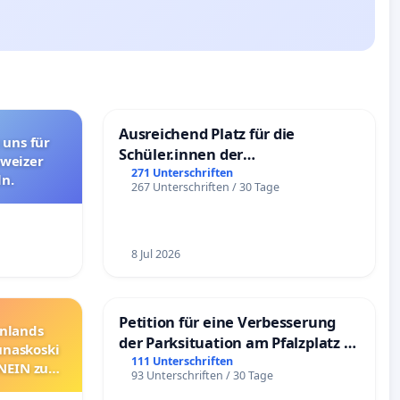
Ausreichend Platz für die
 uns für
Schüler.innen der
hweizer
Schönbergschule
271 Unterschriften
n.
267 Unterschriften / 30 Tage
8 Jul 2026
Petition für eine Verbesserung
nnlands
der Parksituation am Pfalzplatz in
unaskoski
Mannheim
111 Unterschriften
 NEIN zum
93 Unterschriften / 30 Tage