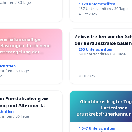
chriften / 30 Tage
1 128 Unterschriften
157 Unterschriften / 30 Tage
6
4 Oct 2025
Zebrastreifen vor der Sc
verhältnismäßige
der Berduxstraße bauen
lastungen durch neue
205 Unterschriften
ostenregelung der
58 Unterschriften / 30 Tage
beförderung – Bitte um
üfung und Alternativen
schriften
hriften / 30 Tage
25
8 Jul 2026
au Ennstalradweg zw
Gleichberechtigter Zug
ling und Altenmarkt
kostenlosen
chriften
Brustkrebsfrüherkennung
hriften / 30 Tage
Kantonen
1 647 Unterschriften