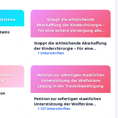
lsystems
Stoppt die schleichende
Abschaffung der Kinderchirurgie –
Für eine sichere Versorgung aller
stems
Kinder in Deutschland
Stoppt die schleichende Abschaffung
der Kinderchirurgie – Für eine
sichere Versorgung aller Kinder in
1 Unterschriften
Deutschland
pension
Petition zur sofortigen staatlichen
tal"
Unterstützung der Wolfsträne
Leipzig in der Trauerbewältigung
ion
Petition zur sofortigen staatlichen
Unterstützung der Wolfsträne
Leipzig in der Trauerbewältigung
1 127 Unterschriften