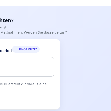
chten?
igt.
iff Maßnahmen. Werden Sie dasselbe tun?
KI-gestützt
nschst
 KI erstellt dir daraus eine