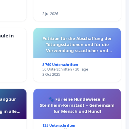
2 Jul 2026
hule in
Petition für die Abschaffung der
Tötungsstationen und für die
Verwendung staatlicher und
kommunaler Mittel zur Prävention
8 760 Unterschriften
50 Unterschriften / 30 Tage
3 Oct 2025
ang zur
🐾 Für eine Hundewiese in
Steinheim-Kernstadt – Gemeinsam
 in allen
für Mensch und Hund!
135 Unterschriften