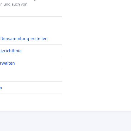
hen und auch von
iftensammlung erstellen
zrichtlinie
erwalten
m