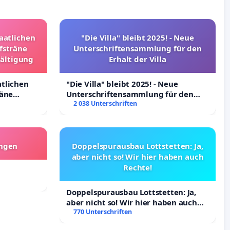
taatlichen
"Die Villa" bleibt 2025! - Neue
fsträne
Unterschriftensammlung für den
wältigung
Erhalt der Villa
atlichen
"Die Villa" bleibt 2025! - Neue
räne
Unterschriftensammlung für den
ltigung
Erhalt der Villa
2 038 Unterschriften
angen
Doppelspurausbau Lottstetten: Ja,
aber nicht so! Wir hier haben auch
Rechte!
Doppelspurausbau Lottstetten: Ja,
aber nicht so! Wir hier haben auch
Rechte!
770 Unterschriften