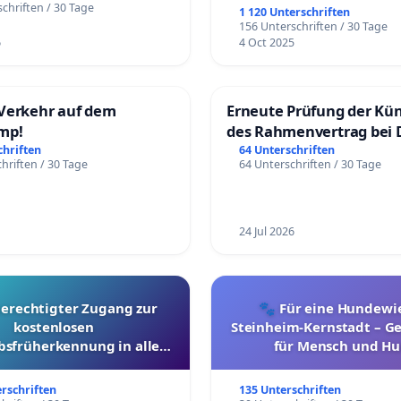
chriften / 30 Tage
1 120 Unterschriften
156 Unterschriften / 30 Tage
6
4 Oct 2025
Verkehr auf dem
Erneute Prüfung der Kü
mp!
des Rahmenvertrag bei 
Fahrwegdienste Gmbh
chriften
64 Unterschriften
hriften / 30 Tage
64 Unterschriften / 30 Tage
24 Jul 2026
berechtigter Zugang zur
🐾 Für eine Hundewie
kostenlosen
Steinheim-Kernstadt – 
bsfrüherkennung in allen
für Mensch und Hu
Kantonen
erschriften
135 Unterschriften