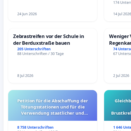
174 Unters
24 Jun 2026
14 Jul 202
Zebrastreifen vor der Schule in
Weniger 
der Berduxstraße bauen
Regenka
205 Unterschriften
74 Unters
88 Unterschriften / 30 Tage
67 Untersc
8 Jul 2026
2 Jul 2026
Petition für die Abschaffung der
Gleich
Tötungsstationen und für die
Verwendung staatlicher und
Brustkre
kommunaler Mittel zur Prävention
8 758 Unterschriften
1 646 Unt