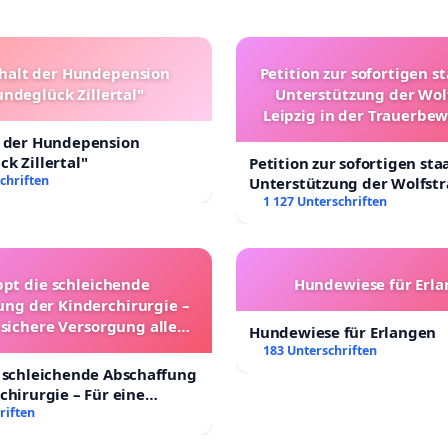
halt der Hundepension
Petition zur sofortigen s
ndeglück Zillertal"
Unterstützung der Wol
Leipzig in der Trauerbe
t der Hundepension
k Zillertal"
Petition zur sofortigen sta
chriften
Unterstützung der Wolfst
Leipzig in der Trauerbewä
1 127 Unterschriften
ppt die schleichende
Hundewiese für Erl
ung der Kinderchirurgie –
 sichere Versorgung aller
Hundewiese für Erlangen
nder in Deutschland
183 Unterschriften
 schleichende Abschaffung
chirurgie – Für eine
rsorgung aller Kinder in
riften
nd