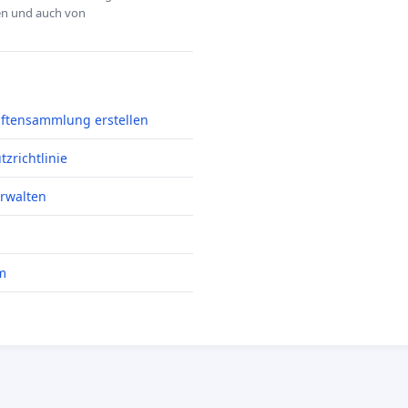
hen und auch von
iftensammlung erstellen
zrichtlinie
erwalten
m