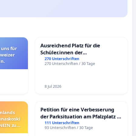
Ausreichend Platz für die
 uns für
Schüler.innen der
hweizer
Schönbergschule
270 Unterschriften
n.
270 Unterschriften / 30 Tage
8 Jul 2026
Petition für eine Verbesserung
nnlands
der Parksituation am Pfalzplatz in
unaskoski
Mannheim
111 Unterschriften
 NEIN zum
93 Unterschriften / 30 Tage