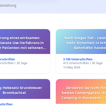
Gestaltung
hrung eines wirksamen
Nach Diegos Tod – Lasst
onate Use-Verfahrens in
mehr Sicherheit in Sc
r Patienten mit seltenen
Bahnhöfen handel
trararen Erkrankungen
erschriften
3 190 Unterschriften
rschriften / 30 Tage
415 Unterschriften / 30 Tage
6
13 May 2026
g Hebesatz Grundsteuer
Zerstören Sie nicht Fi
Brombachtal
besten Campingplatz, O
Camping in Rovaniemi –
Umzug!
schriften