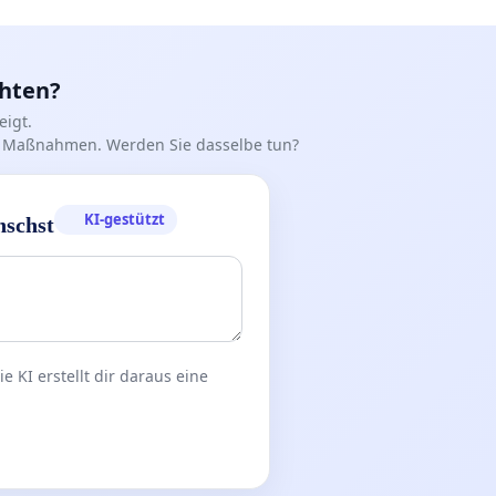
chten?
igt.
iff Maßnahmen. Werden Sie dasselbe tun?
KI-gestützt
nschst
 KI erstellt dir daraus eine