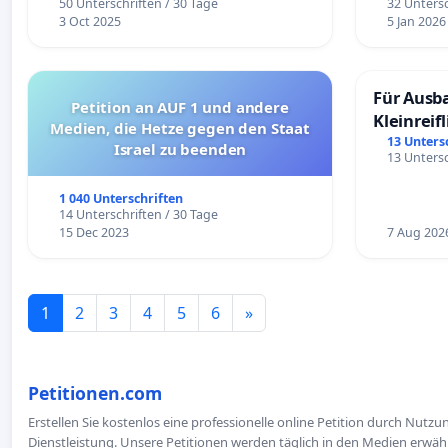
50 Unterschriften / 30 Tage
32 Untersc
3 Oct 2025
5 Jan 2026
Für Ausb
Petition an AUF 1 und andere
Kleinreif
Medien, die Hetze gegen den Staat
13 Unters
Israel zu beenden
13 Untersc
1 040 Unterschriften
14 Unterschriften / 30 Tage
15 Dec 2023
7 Aug 202
1
2
3
4
5
6
»
Petitionen.com
Erstellen Sie kostenlos eine professionelle online Petition durch Nutz
Dienstleistung. Unsere Petitionen werden täglich in den Medien erwähn