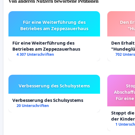
Von anderen Nutzern beworbene Petitionen
Für eine Weiterführung des
Den Er
Betriebes am Zeppezauerhaus
"Hu
Für eine Weiterführung des
Den Erhal
Betriebes am Zeppezauerhaus
"Hundeglüc
4 307 Unterschriften
702 Unters
Verbesserung des Schulsystems
Sto
Abschaff
Für eine
Verbesserung des Schulsystems
Ki
20 Unterschriften
Stoppt die
der Kinder
sichere Ve
1 Untersch
Deutschla