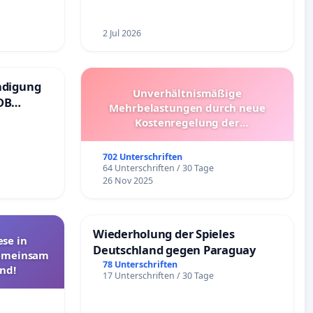
2 Jul 2026
ndigung
Unverhältnismäßige
DB
Mehrbelastungen durch neue
Kostenregelung der
Schülerbeförderung – Bitte um
Überprüfung und Alternativen
702 Unterschriften
64 Unterschriften / 30 Tage
26 Nov 2025
Wiederholung der Spieles
se in
Deutschland gegen Paraguay
Gemeinsam
78 Unterschriften
nd!
17 Unterschriften / 30 Tage