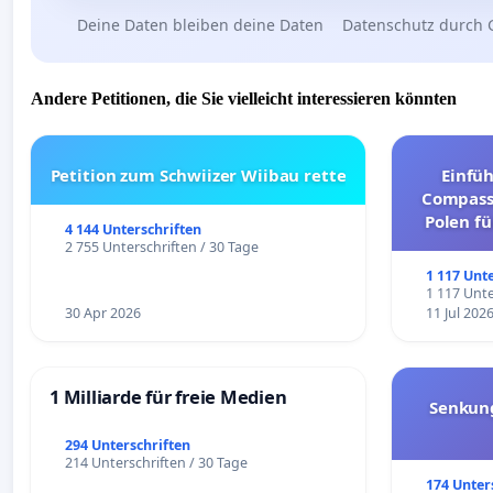
Deine Daten bleiben deine Daten
Datenschutz durch 
Andere Petitionen, die Sie vielleicht interessieren könnten
Petition zum Schwiizer Wiibau rette
Einfü
Compassi
Polen fü
4 144 Unterschriften
und ul
2 755 Unterschriften / 30 Tage
1 117 Unt
1 117 Unte
30 Apr 2026
11 Jul 202
1 Milliarde für freie Medien
Senkun
294 Unterschriften
214 Unterschriften / 30 Tage
174 Unter