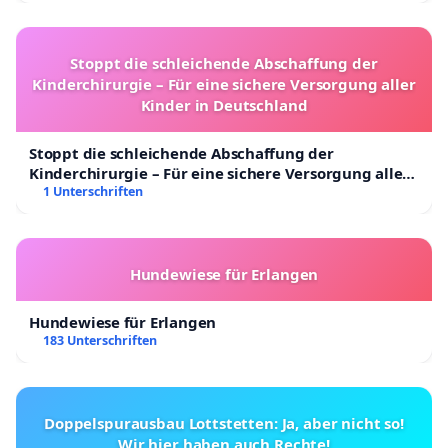
Stoppt die schleichende Abschaffung der
Kinderchirurgie – Für eine sichere Versorgung aller
Kinder in Deutschland
Stoppt die schleichende Abschaffung der
Kinderchirurgie – Für eine sichere Versorgung aller
Kinder in Deutschland
1 Unterschriften
Hundewiese für Erlangen
Hundewiese für Erlangen
183 Unterschriften
Doppelspurausbau Lottstetten: Ja, aber nicht so!
Wir hier haben auch Rechte!