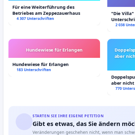
Für eine Weiterführung des
Betriebes am Zeppezauerhaus
"Die Villa"
4 307 Unterschriften
Unterschr
Erhalt der 
2 038 Unte
Hundewiese für Erlangen
Doppelsp
aber nich
Hundewiese für Erlangen
183 Unterschriften
Doppelspur
aber nicht
Rechte!
770 Unters
STARTEN SIE IHRE EIGENE PETITION
Gibt es etwas, das Sie ändern mö
Veränderungen geschehen nicht, wenn man schwe