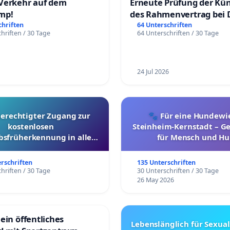
Verkehr auf dem
Erneute Prüfung der Kü
mp!
des Rahmenvertrag bei 
Fahrwegdienste Gmbh
chriften
64 Unterschriften
hriften / 30 Tage
64 Unterschriften / 30 Tage
24 Jul 2026
berechtigter Zugang zur
🐾 Für eine Hundewie
kostenlosen
Steinheim-Kernstadt – 
bsfrüherkennung in allen
für Mensch und Hu
Kantonen
erschriften
135 Unterschriften
hriften / 30 Tage
30 Unterschriften / 30 Tage
26 May 2026
ein öffentliches
Lebenslänglich für Sexual