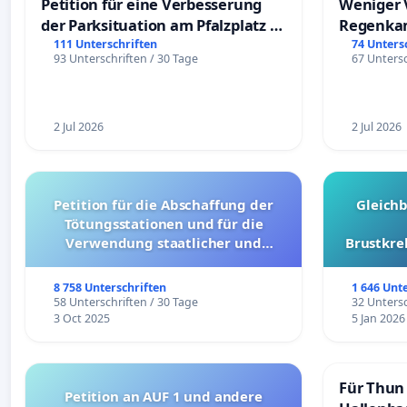
Petition für eine Verbesserung
Weniger 
der Parksituation am Pfalzplatz in
Regenka
Mannheim
111 Unterschriften
74 Unters
93 Unterschriften / 30 Tage
67 Untersc
2 Jul 2026
2 Jul 2026
Petition für die Abschaffung der
Gleich
Tötungsstationen und für die
Verwendung staatlicher und
Brustkre
kommunaler Mittel zur Prävention
8 758 Unterschriften
1 646 Unt
58 Unterschriften / 30 Tage
32 Untersc
3 Oct 2025
5 Jan 2026
Für Thun 
Petition an AUF 1 und andere