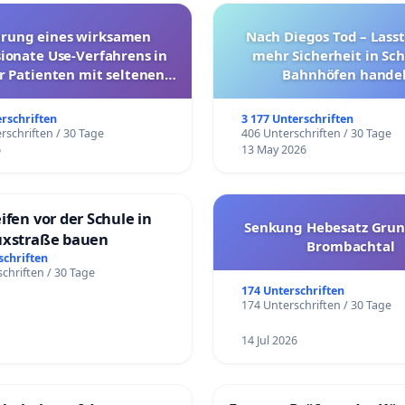
hrung eines wirksamen
Nach Diegos Tod – Lasst
onate Use-Verfahrens in
mehr Sicherheit in Sc
r Patienten mit seltenen
Bahnhöfen handel
trararen Erkrankungen
erschriften
3 177 Unterschriften
rschriften / 30 Tage
406 Unterschriften / 30 Tage
6
13 May 2026
ifen vor der Schule in
Senkung Hebesatz Grun
uxstraße bauen
Brombachtal
schriften
chriften / 30 Tage
174 Unterschriften
174 Unterschriften / 30 Tage
14 Jul 2026