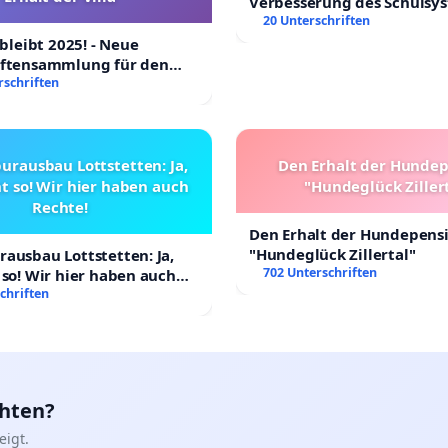
Verbesserung des Schulsy
20 Unterschriften
 bleibt 2025! - Neue
iftensammlung für den
Villa
rschriften
urausbau Lottstetten: Ja,
Den Erhalt der Hunde
t so! Wir hier haben auch
"Hundeglück Ziller
Rechte!
Den Erhalt der Hundepens
"Hundeglück Zillertal"
ausbau Lottstetten: Ja,
702 Unterschriften
 so! Wir hier haben auch
chriften
chten?
igt.