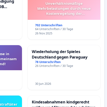
ndigung
Unverhältnismäßige
DB
Mehrbelastungen durch neue
Kostenregelung der
Schülerbeförderung – Bitte um
Überprüfung und Alternativen
702 Unterschriften
64 Unterschriften / 30 Tage
26 Nov 2025
Wiederholung der Spieles
se in
Deutschland gegen Paraguay
Gemeinsam
78 Unterschriften
nd!
26 Unterschriften / 30 Tage
30 Jun 2026
Kindesabnahmen kindgerecht
straftäter