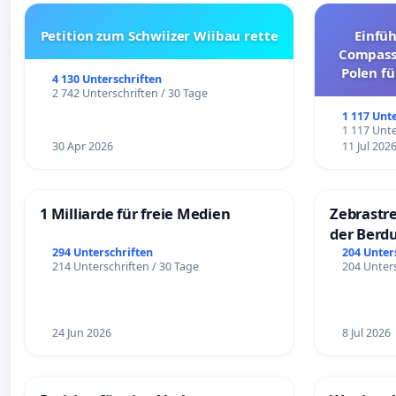
Petition zum Schwiizer Wiibau rette
Einfü
Compassi
Polen fü
4 130 Unterschriften
und ul
2 742 Unterschriften / 30 Tage
1 117 Unt
1 117 Unte
30 Apr 2026
11 Jul 202
1 Milliarde für freie Medien
Zebrastre
der Berd
294 Unterschriften
204 Unter
214 Unterschriften / 30 Tage
204 Unters
24 Jun 2026
8 Jul 2026