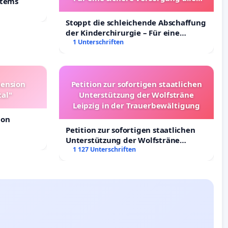
stems
Kinder in Deutschland
Stoppt die schleichende Abschaffung
der Kinderchirurgie – Für eine
sichere Versorgung aller Kinder in
1 Unterschriften
Deutschland
pension
Petition zur sofortigen staatlichen
tal"
Unterstützung der Wolfsträne
Leipzig in der Trauerbewältigung
ion
Petition zur sofortigen staatlichen
Unterstützung der Wolfsträne
Leipzig in der Trauerbewältigung
1 127 Unterschriften