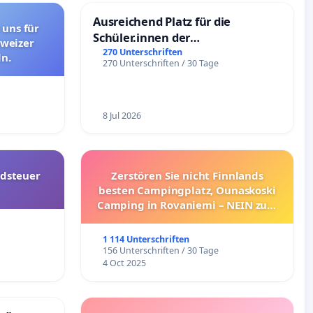
Ausreichend Platz für die
 uns für
Schüler.innen der
hweizer
Schönbergschule
270 Unterschriften
n.
270 Unterschriften / 30 Tage
8 Jul 2026
dsteuer
Zerstören Sie nicht Finnlands
besten Campingplatz, Ounaskoski
Camping in Rovaniemi – NEIN zum
Umzug!
1 114 Unterschriften
156 Unterschriften / 30 Tage
4 Oct 2025