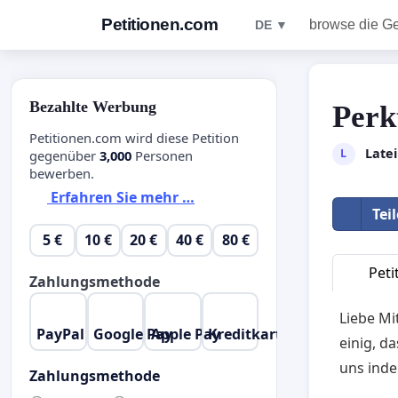
Petitionen.com
browse die G
DE ▼
Bezahlte Werbung
Perk
Petitionen.com wird diese Petition
Late
L
gegenüber
3,000
Personen
bewerben.
Erfahren Sie mehr …
Tei
5 €
10 €
20 €
40 €
80 €
Peti
Zahlungsmethode
Liebe Mi
PayPal
Google Pay
Apple Pay
Kreditkarte
einig, d
uns inde
Zahlungsmethode