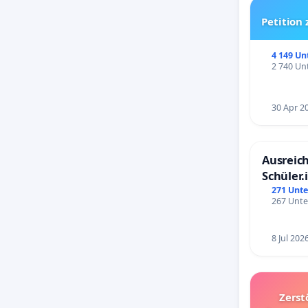
Petition
4 149 Un
2 740 Unt
30 Apr 2
Ausreich
Schüler.
Schönbe
271 Unte
267 Unte
8 Jul 202
Zerst