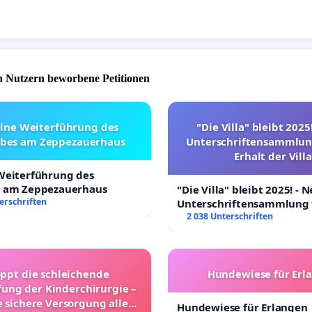
 Nutzern beworbene Petitionen
eine Weiterführung des
"Die Villa" bleibt 2025
ebes am Zeppezauerhaus
Unterschriftensammlun
Erhalt der Villa
 Weiterführung des
s am Zeppezauerhaus
"Die Villa" bleibt 2025! - 
erschriften
Unterschriftensammlung 
Erhalt der Villa
2 038 Unterschriften
oppt die schleichende
Hundewiese für Erl
ung der Kinderchirurgie –
e sichere Versorgung aller
Hundewiese für Erlangen