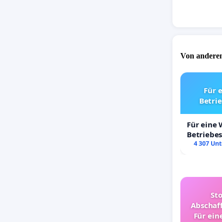
Von anderen
Für 
Betri
Für eine
Betriebe
4 307 Unt
St
Abschaff
Für ein