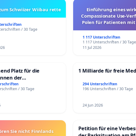
 zum Schwiizer Wiibau rette
Einführung eines wi
Compassionate Use-Verf
Polen für Patienten mit
terschriften
und ultrararen Erkra
erschriften / 30 Tage
1 117 Unterschriften
1 117 Unterschriften / 30 Tag
026
11 Jul 2026
end Platz für die
1 Milliarde für freie Me
innen der
rgschule
rschriften
294 Unterschriften
rschriften / 30 Tage
196 Unterschriften / 30 Tage
6
24 Jun 2026
Petition für eine Verbe
ören Sie nicht Finnlands
der Parksituation am Pfa