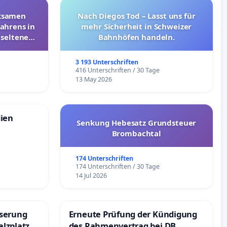
rksamen
Nach Diegos Tod – Lasst uns für
ahrens in
mehr Sicherheit in Schweizer
 seltenen
Bahnhöfen handeln.
nkungen
3 193 Unterschriften
e
416 Unterschriften / 30 Tage
13 May 2026
dien
Senkung Hebesatz Grundsteuer
Brombachtal
174 Unterschriften
174 Unterschriften / 30 Tage
14 Jul 2026
sserung
Erneute Prüfung der Kündigung
lzplatz in
des Rahmenvertrag bei DB