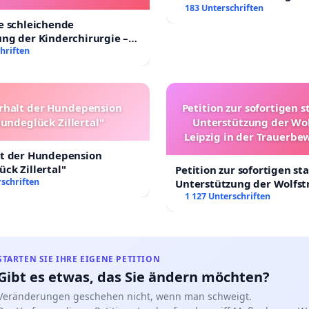
nder in Deutschland
183 Unterschriften
e schleichende
ng der Kinderchirurgie –
sichere Versorgung aller
hriften
 Deutschland
rhalt der Hundepension
Petition zur sofortigen s
undeglück Zillertal"
Unterstützung der Wo
Leipzig in der Trauerbe
lt der Hundepension
ck Zillertal"
Petition zur sofortigen st
schriften
Unterstützung der Wolfst
Leipzig in der Trauerbew
1 127 Unterschriften
STARTEN SIE IHRE EIGENE PETITION
Gibt es etwas, das Sie ändern möchten?
Veränderungen geschehen nicht, wenn man schweigt.