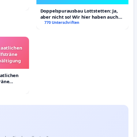
Doppelspurausbau Lottstetten: Ja,
aber nicht so! Wir hier haben auch
Rechte!
770 Unterschriften
taatlichen
lfsträne
wältigung
aatlichen
räne
ältigung