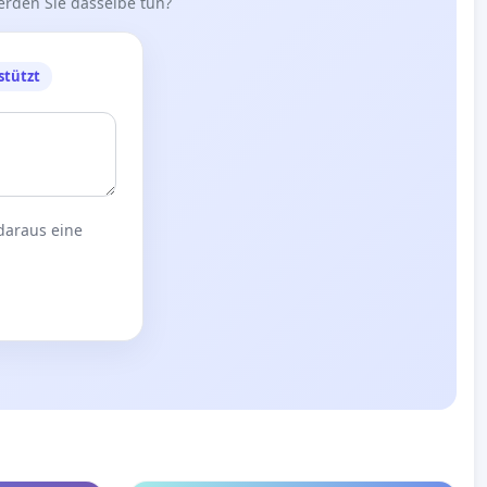
erden Sie dasselbe tun?
stützt
 daraus eine