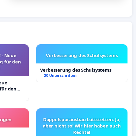
! - Neue
Verbesserung des Schulsystems
g für den
Verbesserung des Schulsystems
20 Unterschriften
Neue
für den
angen
Doppelspurausbau Lottstetten: Ja,
aber nicht so! Wir hier haben auch
Rechte!