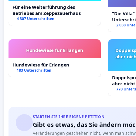
Für eine Weiterführung des
Betriebes am Zeppezauerhaus
"Die Villa"
4 307 Unterschriften
Unterschr
Erhalt der 
2 038 Unte
Hundewiese für Erlangen
Doppelsp
aber nich
Hundewiese für Erlangen
183 Unterschriften
Doppelspur
aber nicht
Rechte!
770 Unters
STARTEN SIE IHRE EIGENE PETITION
Gibt es etwas, das Sie ändern mö
Veränderungen geschehen nicht, wenn man schwe