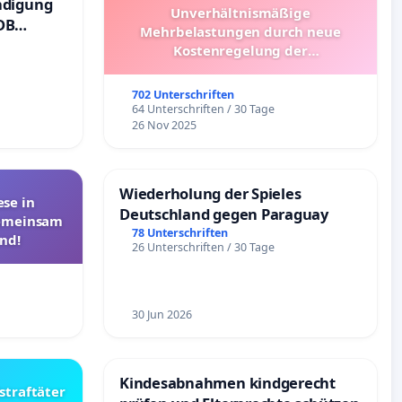
ndigung
Unverhältnismäßige
DB
Mehrbelastungen durch neue
Kostenregelung der
Schülerbeförderung – Bitte um
Überprüfung und Alternativen
702 Unterschriften
64 Unterschriften / 30 Tage
26 Nov 2025
Wiederholung der Spieles
se in
Deutschland gegen Paraguay
Gemeinsam
78 Unterschriften
nd!
26 Unterschriften / 30 Tage
30 Jun 2026
Kindesabnahmen kindgerecht
straftäter