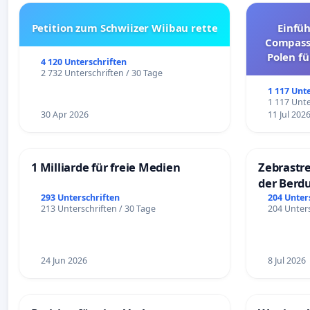
Petition zum Schwiizer Wiibau rette
Einfü
Compassi
Polen fü
4 120 Unterschriften
und ul
2 732 Unterschriften / 30 Tage
1 117 Unt
1 117 Unte
30 Apr 2026
11 Jul 202
1 Milliarde für freie Medien
Zebrastre
der Berd
293 Unterschriften
204 Unter
213 Unterschriften / 30 Tage
204 Unters
24 Jun 2026
8 Jul 2026