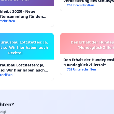
Verbesserung des Schulsy
20 Unterschriften
 bleibt 2025! - Neue
iftensammlung für den
Villa
rschriften
urausbau Lottstetten: Ja,
Den Erhalt der Hunde
t so! Wir hier haben auch
"Hundeglück Ziller
Rechte!
Den Erhalt der Hundepens
"Hundeglück Zillertal"
ausbau Lottstetten: Ja,
702 Unterschriften
 so! Wir hier haben auch
chriften
chten?
igt.