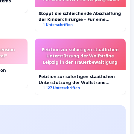
stems
Kinder in Deutschland
Stoppt die schleichende Abschaffung
der Kinderchirurgie – Für eine
sichere Versorgung aller Kinder in
1 Unterschriften
Deutschland
pension
Petition zur sofortigen staatlichen
tal"
Unterstützung der Wolfsträne
Leipzig in der Trauerbewältigung
ion
Petition zur sofortigen staatlichen
Unterstützung der Wolfsträne
Leipzig in der Trauerbewältigung
1 127 Unterschriften