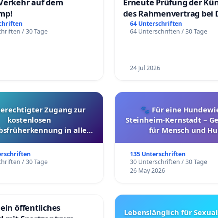
Verkehr auf dem
Erneute Prüfung der Kü
mp!
des Rahmenvertrag bei 
Fahrwegdienste Gmbh
chriften
64 Unterschriften
hriften / 30 Tage
64 Unterschriften / 30 Tage
24 Jul 2026
berechtigter Zugang zur
🐾 Für eine Hundewie
kostenlosen
Steinheim-Kernstadt – 
bsfrüherkennung in allen
für Mensch und Hu
Kantonen
erschriften
135 Unterschriften
hriften / 30 Tage
30 Unterschriften / 30 Tage
26 May 2026
ein öffentliches
Lebenslänglich für Sexual