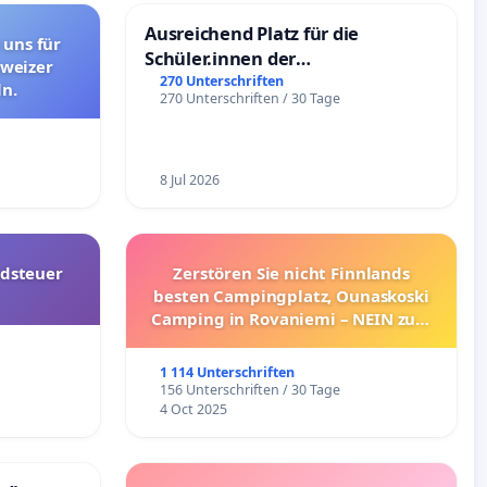
Ausreichend Platz für die
 uns für
Schüler.innen der
hweizer
Schönbergschule
270 Unterschriften
n.
270 Unterschriften / 30 Tage
8 Jul 2026
dsteuer
Zerstören Sie nicht Finnlands
besten Campingplatz, Ounaskoski
Camping in Rovaniemi – NEIN zum
Umzug!
1 114 Unterschriften
156 Unterschriften / 30 Tage
4 Oct 2025