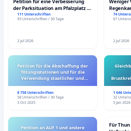
Petition für eine Verbesserung
Weniger 
der Parksituation am Pfalzplatz in
Regenka
Mannheim
111 Unterschriften
74 Unters
93 Unterschriften / 30 Tage
67 Untersc
2 Jul 2026
2 Jul 2026
Petition für die Abschaffung der
Gleich
Tötungsstationen und für die
Verwendung staatlicher und
Brustkre
kommunaler Mittel zur Prävention
8 758 Unterschriften
1 646 Unt
58 Unterschriften / 30 Tage
32 Untersc
3 Oct 2025
5 Jan 2026
Für Thun 
Petition an AUF 1 und andere