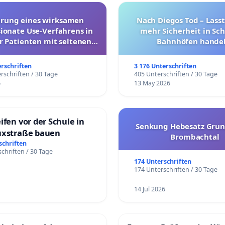
hrung eines wirksamen
Nach Diegos Tod – Lasst
onate Use-Verfahrens in
mehr Sicherheit in Sc
r Patienten mit seltenen
Bahnhöfen handel
trararen Erkrankungen
erschriften
3 176 Unterschriften
rschriften / 30 Tage
405 Unterschriften / 30 Tage
6
13 May 2026
ifen vor der Schule in
Senkung Hebesatz Grun
uxstraße bauen
Brombachtal
schriften
chriften / 30 Tage
174 Unterschriften
174 Unterschriften / 30 Tage
14 Jul 2026