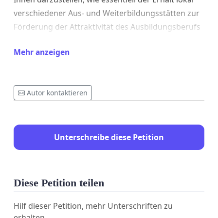
verschiedener Aus- und Weiterbildungsstätten zur
Förderung der Attraktivität des Ausbildungsberufs
an sich ist. Wir fordern sie hiermit auf, dies in ihre
Mehr anzeigen
Erwägungen mit einzubeziehen. Die Förderung
verbesserter Ausbildungsbedingungen muss,
gerade in Zeiten wo Nachwuchswerbung in
Autor kontaktieren
unserem Beruf eine große Herausforderung
darstellt, Teil dieser Erwägungen sein.
Unterschreibe diese Petition
Diese Petition teilen
Hilf dieser Petition, mehr Unterschriften zu
erhalten.