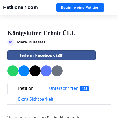
Petitionen.com
Beginne eine Petition
Königslutter Erhalt ÜLU
Markus Ressel
·
M
Teile in Facebook (38)
Petition
Unterschriften
425
Extra Sichtbarkeit
Wir wenden uns an Sie im Namen der