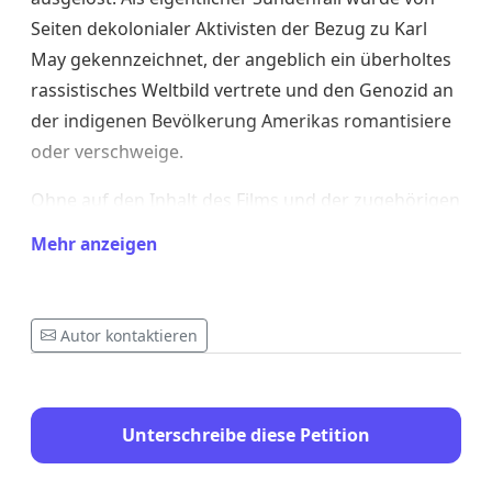
Seiten dekolonialer Aktivisten der Bezug zu Karl
May gekennzeichnet, der angeblich ein überholtes
rassistisches Weltbild vertrete und den Genozid an
der indigenen Bevölkerung Amerikas romantisiere
oder verschweige.
Ohne auf den Inhalt des Films und der zugehörigen
Bücher einzugehen – bei denen es sich um völlig
Mehr anzeigen
freie Neuinterpretationen der von Karl May in den
1890er Jahren geschaffenen Romanwelt handelt –,
möchten die
Karl-May-Gesellschaft e. V.
und die
Autor kontaktieren
Karl-May-Stiftung
zum Umgang mit historischen
Darstellungen anderer Kulturen grundsätzlich
Folgendes festhalten:
Unterschreibe diese Petition
1. Als deutscher Schriftsteller des 19. Jahrhunderts