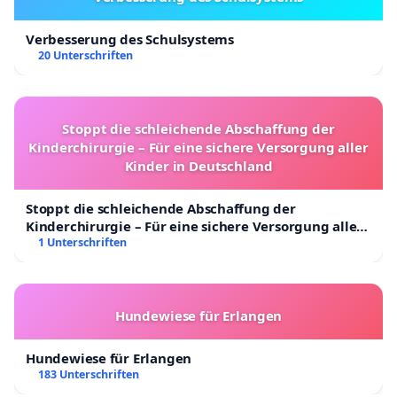
3. Durch die autodidaktische Beschäftigung mit
Verbesserung des Schulsystems
20 Unterschriften
Geschichte, Religionen und Sprachen
außereuropäischer Kulturen erhob sich Karl May
im Laufe seines Schriftstellerlebens zunehmend
Stoppt die schleichende Abschaffung der
über den chauvinistischen Zeitgeist des späten 19.
Kinderchirurgie – Für eine sichere Versorgung aller
Jahrhunderts. Unter dem Eindruck einer langen
Kinder in Deutschland
Orientreise stellte er sein literarisch bedeutendes
Spätwerk ganz in den Dienst überkonfessioneller
Stoppt die schleichende Abschaffung der
Kinderchirurgie – Für eine sichere Versorgung aller
Humanität und entwickelte am Vorabend des
Kinder in Deutschland
1 Unterschriften
Ersten Weltkriegs die Utopie einer von
gegenseitigem Respekt getragenen
Menschheitsverbrüderung. Dieser idealistische Teil
Hundewiese für Erlangen
seines Schaffens tritt im allgemeinen Bewusstsein
bis heute zu Unrecht hinter den populären
Hundewiese für Erlangen
183 Unterschriften
Abenteuererzählungen zurück.