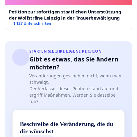
Kulturen ist selbst längst Teil der europäischen
Petition zur sofortigen staatlichen Unterstützung
Kulturgeschichte und lehrreiches Exempel einer
der Wolfsträne Leipzig in der Trauerbewältigung
produktiven und autoreflexiven Begegnung mit
1 127 Unterschriften
Alterität. Gerade weil in seinen Texten Vorurteile
vorausgesetzt, verbalisiert, bekämpft und
überwunden werden, ist er keineswegs ›überholt‹,
STARTEN SIE IHRE EIGENE PETITION
sondern auch für das 21. Jahrhundert eine
Gibt es etwas, das Sie ändern
lohnende Lektüre.
möchten?
Veränderungen geschehen nicht, wenn man
schweigt.
Der Verfasser dieser Petition stand auf und
Karl-May-Gesellschaft e. V. (vgl. auch
diese
ergriff Maßnahmen. Werden Sie dasselbe
grundsätzliche Stellungnahme
)
tun?
Karl-May-Stiftung
Beschreibe die Veränderung, die du
dir wünschst