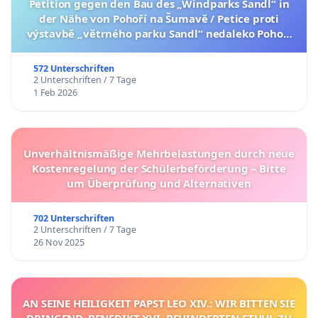
Petition gegen den Bau des „Windparks Sandl“ in
der Nähe von Pohoří na Šumavě / Petice proti
výstavbě „větrného parku Sandl“ nedaleko Pohoří
na Šumavě (česká verze petice níže)
572 Unterschriften
2 Unterschriften / 7 Tage
1 Feb 2026
Unverhältnismäßige Mehrbelastungen durch neue
Kostenregelung der Schülerbeförderung – Bitte
um Überprüfung und Alternativen
702 Unterschriften
2 Unterschriften / 7 Tage
26 Nov 2025
AN SEINE HEILIGKEIT PAPST LEO XIV.: WIR BITTEN SIE