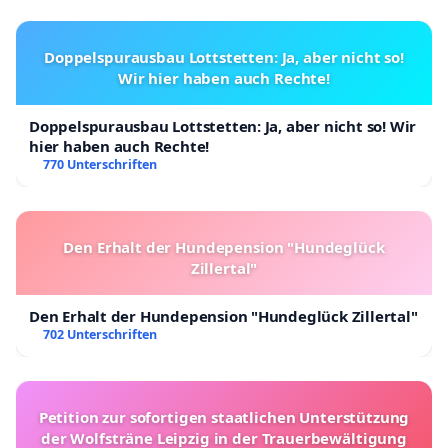
4. Der Ravensburger Verlag begründet seine
Entscheidung mit der Beobachtung, dass eine auf
Doppelspurausbau Lottstetten: Ja, aber nicht so!
Wir hier haben auch Rechte!
Karl May basierende Darstellung des
Apachenhäuptlings Winnetou die Gefühle anderer
Doppelspurausbau Lottstetten: Ja, aber nicht so! Wir
Menschen verletzt habe. Wenn dies der Fall ist, so
hier haben auch Rechte!
werden Wunden nicht dadurch geheilt, dass man
770 Unterschriften
den Verursacher – oder stellvertretend für ihn eine
historische Künstlerpersönlichkeit – kurzerhand
Den Erhalt der Hundepension "Hundeglück
ausradiert. Im Gegenteil bedarf eine wirksame und
Zillertal"
nachhaltige Therapie der expliziten
Auseinandersetzung mit den Ursachen.
Den Erhalt der Hundepension "Hundeglück Zillertal"
702 Unterschriften
In diesem Zusammenhang verdient Karl May, der
häufig auf einige Film-Klischees reduziert wird, eine
differenzierte Betrachtung. Seine überaus
Petition zur sofortigen staatlichen Unterstützung
einflussreiche Repräsentation außereuropäischer
der Wolfsträne Leipzig in der Trauerbewältigung