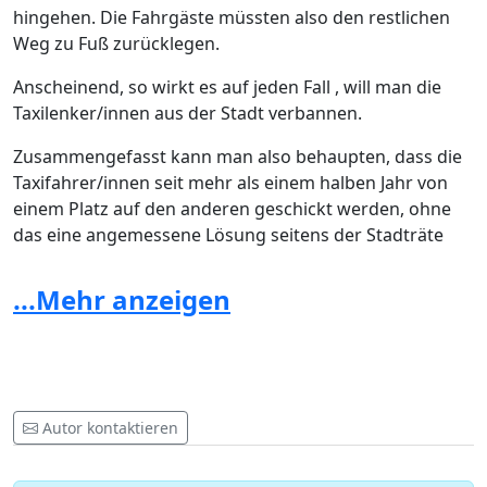
hingehen. Die Fahrgäste müssten also den restlichen
Weg zu Fuß zurücklegen.
Anscheinend, so wirkt es auf jeden Fall , will man die
Taxilenker/innen aus der Stadt verbannen.
Zusammengefasst kann man also behaupten, dass die
Taxifahrer/innen seit mehr als einem halben Jahr von
einem Platz auf den anderen geschickt werden, ohne
das eine angemessene Lösung seitens der Stadträte
und Stadträtinnen angeboten wird, welche für die
Taxifahrer/innen und Kunden zufriedenstellend wäre.
...Mehr anzeigen
Wir wollen wieder einen gemeinsamen Taxistand wie
früher am Rathausplatz.
Bitte unterzeichnet diese Petition damit es wieder im
Stadtzentrum eine Taxistandplatz gibt.
Autor kontaktieren