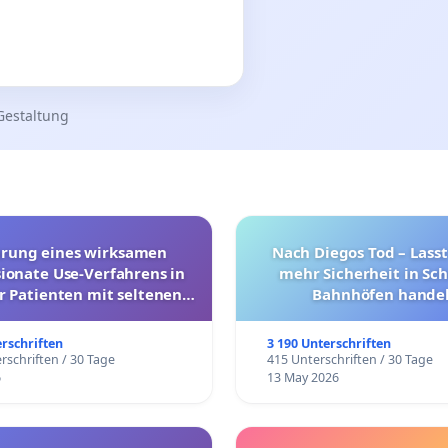
Gestaltung
hrung eines wirksamen
Nach Diegos Tod – Lasst
onate Use-Verfahrens in
mehr Sicherheit in Sc
r Patienten mit seltenen
Bahnhöfen handel
trararen Erkrankungen
erschriften
3 190 Unterschriften
rschriften / 30 Tage
415 Unterschriften / 30 Tage
6
13 May 2026