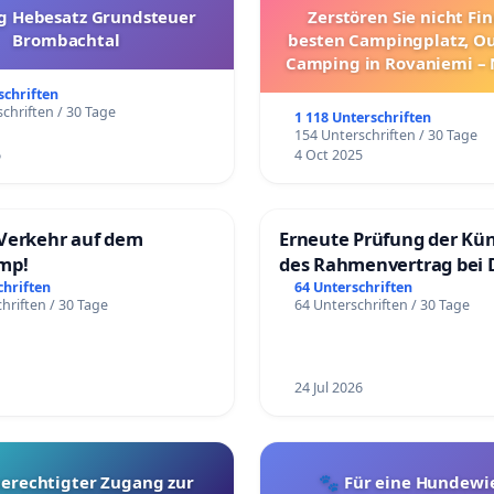
g Hebesatz Grundsteuer
Zerstören Sie nicht Fi
Brombachtal
besten Campingplatz, O
Camping in Rovaniemi –
Umzug!
schriften
chriften / 30 Tage
1 118 Unterschriften
154 Unterschriften / 30 Tage
6
4 Oct 2025
Verkehr auf dem
Erneute Prüfung der Kü
mp!
des Rahmenvertrag bei 
Fahrwegdienste Gmbh
chriften
64 Unterschriften
hriften / 30 Tage
64 Unterschriften / 30 Tage
24 Jul 2026
berechtigter Zugang zur
🐾 Für eine Hundewie