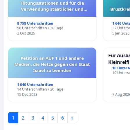
Tötungsstationen und für die
Verwendung staatlicher und
Brustkre
kommunaler Mittel zur Prävention
8 758 Unterschriften
1 646 Unt
50 Unterschriften / 30 Tage
32 Untersc
3 Oct 2025
5 Jan 2026
Für Ausb
Petition an AUF 1 und andere
Kleinreif
Medien, die Hetze gegen den Staat
10 Unters
Israel zu beenden
10 Untersc
1 040 Unterschriften
14 Unterschriften / 30 Tage
15 Dec 2023
7 Aug 202
1
2
3
4
5
6
»