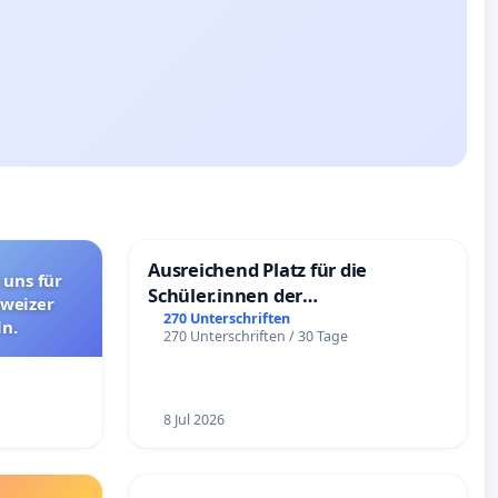
Ausreichend Platz für die
 uns für
Schüler.innen der
hweizer
Schönbergschule
270 Unterschriften
n.
270 Unterschriften / 30 Tage
8 Jul 2026