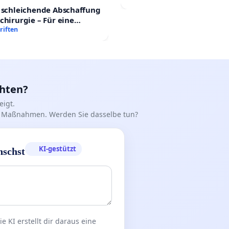
 schleichende Abschaffung
chirurgie – Für eine
rsorgung aller Kinder in
riften
nd
chten?
igt.
iff Maßnahmen. Werden Sie dasselbe tun?
KI-gestützt
nschst
 KI erstellt dir daraus eine