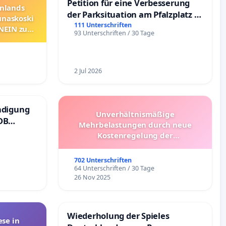
Petition für eine Verbesserung
nnlands
der Parksituation am Pfalzplatz in
unaskoski
Mannheim
111 Unterschriften
 NEIN zum
93 Unterschriften / 30 Tage
2 Jul 2026
ndigung
Unverhältnismäßige
DB
Mehrbelastungen durch neue
Kostenregelung der
Schülerbeförderung – Bitte um
Überprüfung und Alternativen
702 Unterschriften
64 Unterschriften / 30 Tage
26 Nov 2025
Wiederholung der Spieles
se in