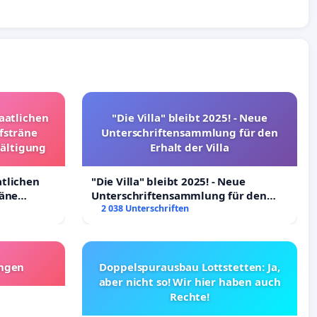
taatlichen
"Die Villa" bleibt 2025! - Neue
fsträne
Unterschriftensammlung für den
wältigung
Erhalt der Villa
atlichen
"Die Villa" bleibt 2025! - Neue
räne
Unterschriftensammlung für den
ltigung
Erhalt der Villa
2 038 Unterschriften
angen
Doppelspurausbau Lottstetten: Ja,
aber nicht so! Wir hier haben auch
Rechte!