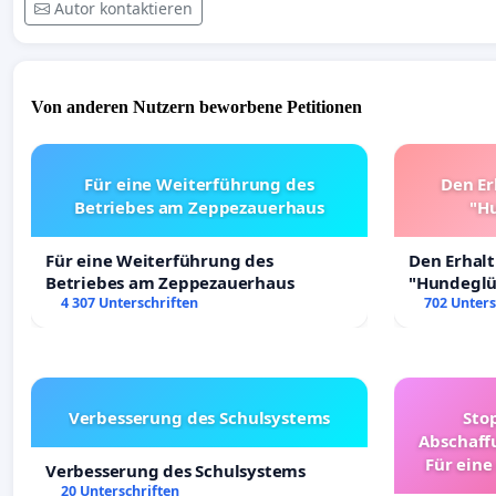
Autor kontaktieren
Von anderen Nutzern beworbene Petitionen
Für eine Weiterführung des
Den Er
Betriebes am Zeppezauerhaus
"Hu
Für eine Weiterführung des
Den Erhal
Betriebes am Zeppezauerhaus
"Hundeglüc
4 307 Unterschriften
702 Unters
Verbesserung des Schulsystems
Sto
Abschaff
Für eine
Verbesserung des Schulsystems
Ki
20 Unterschriften