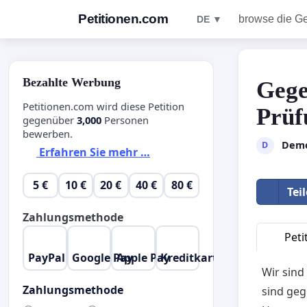
Petitionen.com
browse die G
DE ▼
Bezahlte Werbung
Gege
Petitionen.com wird diese Petition
Prüf
gegenüber
3,000
Personen
bewerben.
Demo
D
Erfahren Sie mehr …
5 €
10 €
20 €
40 €
80 €
Tei
Zahlungsmethode
Peti
PayPal
Google Pay
Apple Pay
Kreditkarte
Wir sind
Zahlungsmethode
sind geg