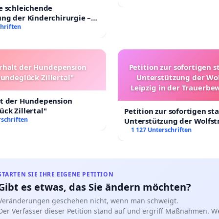
e schleichende
ng der Kinderchirurgie –
sichere Versorgung aller
hriften
 Deutschland
rhalt der Hundepension
Petition zur sofortigen s
undeglück Zillertal"
Unterstützung der Wo
Leipzig in der Trauerbe
lt der Hundepension
ck Zillertal"
Petition zur sofortigen st
schriften
Unterstützung der Wolfst
Leipzig in der Trauerbew
1 127 Unterschriften
STARTEN SIE IHRE EIGENE PETITION
Gibt es etwas, das Sie ändern möchten?
Veränderungen geschehen nicht, wenn man schweigt.
Der Verfasser dieser Petition stand auf und ergriff Maßnahmen. W