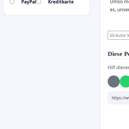
Umso meh
PayPal
Kreditkarte
es, uns
Autor 
Diese Pe
Hilf diese