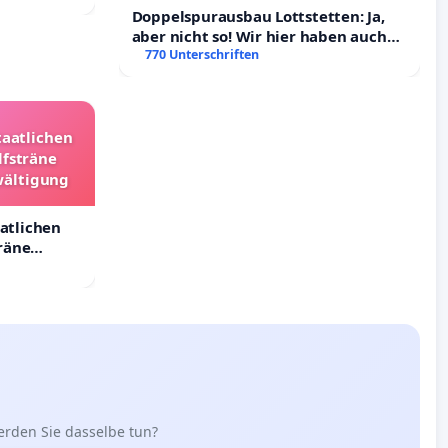
Doppelspurausbau Lottstetten: Ja,
aber nicht so! Wir hier haben auch
Rechte!
770 Unterschriften
taatlichen
lfsträne
wältigung
aatlichen
räne
ältigung
erden Sie dasselbe tun?