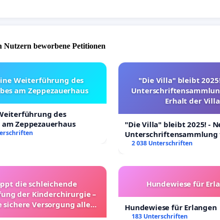
 Nutzern beworbene Petitionen
eine Weiterführung des
"Die Villa" bleibt 2025
ebes am Zeppezauerhaus
Unterschriftensammlun
Erhalt der Villa
 Weiterführung des
s am Zeppezauerhaus
"Die Villa" bleibt 2025! - 
erschriften
Unterschriftensammlung 
Erhalt der Villa
2 038 Unterschriften
oppt die schleichende
Hundewiese für Erl
ung der Kinderchirurgie –
e sichere Versorgung aller
Hundewiese für Erlangen
nder in Deutschland
183 Unterschriften