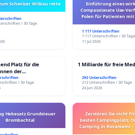
 zum Schwiizer Wiibau rette
Einführung eines wi
Compassionate Use-Verf
Polen für Patienten mit
terschriften
und ultrararen Erkra
erschriften / 30 Tage
1 117 Unterschriften
1 117 Unterschriften / 30 Tag
026
11 Jul 2026
end Platz für die
1 Milliarde für freie Me
innen der
rgschule
rschriften
292 Unterschriften
rschriften / 30 Tage
212 Unterschriften / 30 Tage
6
24 Jun 2026
g Hebesatz Grundsteuer
Zerstören Sie nicht F
Brombachtal
besten Campingplatz, O
Camping in Rovaniemi –
Umzug!
rschriften