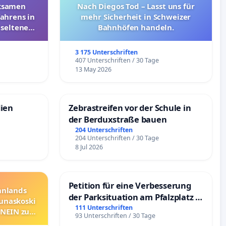
rksamen
Nach Diegos Tod – Lasst uns für
ahrens in
mehr Sicherheit in Schweizer
 seltenen
Bahnhöfen handeln.
nkungen
3 175 Unterschriften
e
407 Unterschriften / 30 Tage
13 May 2026
dien
Zebrastreifen vor der Schule in
der Berduxstraße bauen
204 Unterschriften
204 Unterschriften / 30 Tage
8 Jul 2026
Petition für eine Verbesserung
innlands
der Parksituation am Pfalzplatz in
unaskoski
Mannheim
111 Unterschriften
 NEIN zum
93 Unterschriften / 30 Tage