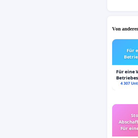
Von anderen
Für 
Betri
Für eine
Betriebe
4 307 Unt
St
Abschaff
Für ein
Ki