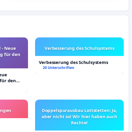
! - Neue
Verbesserung des Schulsystems
g für den
Verbesserung des Schulsystems
20 Unterschriften
Neue
für den
angen
Doppelspurausbau Lottstetten: Ja,
aber nicht so! Wir hier haben auch
Rechte!