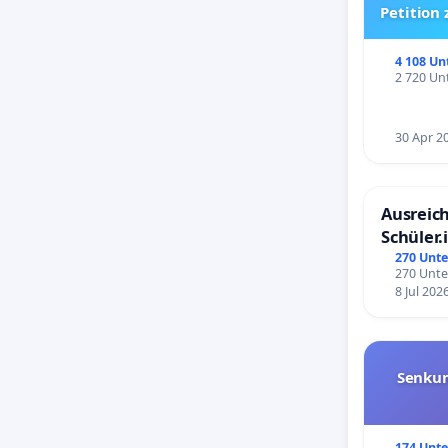
Petition
4 108 Un
2 720 Unt
30 Apr 2
Ausreich
Schüler.
Schönbe
270 Unte
270 Unte
8 Jul 202
Senkun
174 Unte