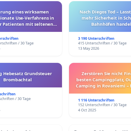
hrung eines wirksamen
Nach Diegos Tod – Lasst
onate Use-Verfahrens in
mehr Sicherheit in Sc
r Patienten mit seltenen
Bahnhöfen handel
trararen Erkrankungen
erschriften
3 190 Unterschriften
rschriften / 30 Tage
415 Unterschriften / 30 Tage
6
13 May 2026
g Hebesatz Grundsteuer
Zerstören Sie nicht Fi
Brombachtal
besten Campingplatz, O
Camping in Rovaniemi –
Umzug!
schriften
chriften / 30 Tage
1 116 Unterschriften
152 Unterschriften / 30 Tage
6
4 Oct 2025