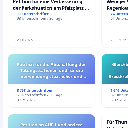
Petition für eine Verbesserung
Weniger 
der Parksituation am Pfalzplatz in
Regenka
Mannheim
111 Unterschriften
74 Unters
93 Unterschriften / 30 Tage
67 Untersc
2 Jul 2026
2 Jul 2026
Petition für die Abschaffung der
Gleich
Tötungsstationen und für die
Verwendung staatlicher und
Brustkre
kommunaler Mittel zur Prävention
8 758 Unterschriften
1 646 Unt
51 Unterschriften / 30 Tage
32 Untersc
3 Oct 2025
5 Jan 2026
Für Thun 
Petition an AUF 1 und andere