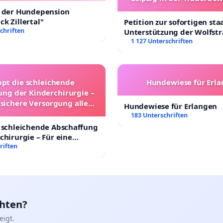
t der Hundepension
k Zillertal"
Petition zur sofortigen sta
chriften
Unterstützung der Wolfst
Leipzig in der Trauerbewä
1 127 Unterschriften
ppt die schleichende
Hundewiese für Erl
ung der Kinderchirurgie –
 sichere Versorgung aller
Hundewiese für Erlangen
nder in Deutschland
183 Unterschriften
 schleichende Abschaffung
chirurgie – Für eine
rsorgung aller Kinder in
riften
nd
chten?
igt.