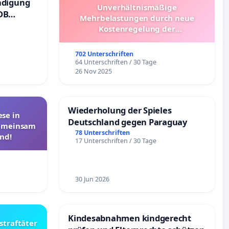
ndigung
Unverhältnismäßige
DB
Mehrbelastungen durch neue
Kostenregelung der
Schülerbeförderung – Bitte um
Überprüfung und Alternativen
702 Unterschriften
64 Unterschriften / 30 Tage
26 Nov 2025
Wiederholung der Spieles
se in
Deutschland gegen Paraguay
Gemeinsam
78 Unterschriften
nd!
17 Unterschriften / 30 Tage
30 Jun 2026
Kindesabnahmen kindgerecht
straftäter