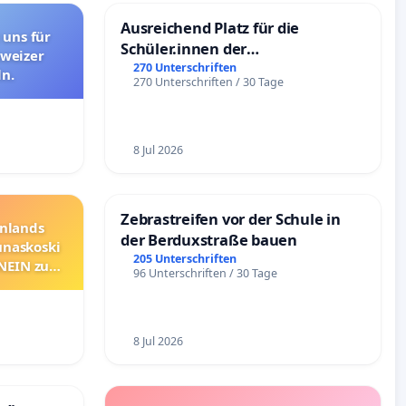
Ausreichend Platz für die
 uns für
Schüler.innen der
hweizer
Schönbergschule
270 Unterschriften
n.
270 Unterschriften / 30 Tage
8 Jul 2026
Zebrastreifen vor der Schule in
nnlands
der Berduxstraße bauen
unaskoski
205 Unterschriften
 NEIN zum
96 Unterschriften / 30 Tage
8 Jul 2026