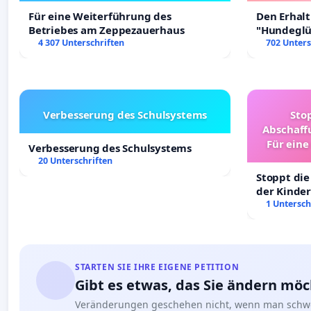
Für eine Weiterführung des
Den Erhal
Betriebes am Zeppezauerhaus
"Hundeglüc
4 307 Unterschriften
702 Unters
Verbesserung des Schulsystems
Sto
Abschaff
Für eine
Verbesserung des Schulsystems
Ki
20 Unterschriften
Stoppt die
der Kinder
sichere Ve
1 Untersch
Deutschla
STARTEN SIE IHRE EIGENE PETITION
Gibt es etwas, das Sie ändern mö
Veränderungen geschehen nicht, wenn man schwe