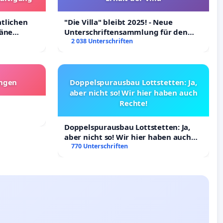
atlichen
"Die Villa" bleibt 2025! - Neue
räne
Unterschriftensammlung für den
ltigung
Erhalt der Villa
2 038 Unterschriften
angen
Doppelspurausbau Lottstetten: Ja,
aber nicht so! Wir hier haben auch
Rechte!
Doppelspurausbau Lottstetten: Ja,
aber nicht so! Wir hier haben auch
Rechte!
770 Unterschriften