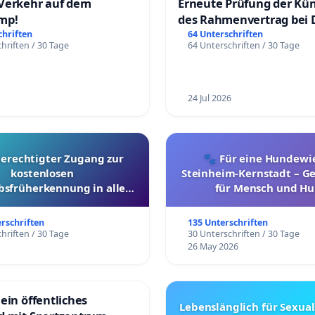
Verkehr auf dem
Erneute Prüfung der Kü
mp!
des Rahmenvertrag bei 
Fahrwegdienste Gmbh
chriften
64 Unterschriften
hriften / 30 Tage
64 Unterschriften / 30 Tage
24 Jul 2026
berechtigter Zugang zur
🐾 Für eine Hundewie
kostenlosen
Steinheim-Kernstadt – 
bsfrüherkennung in allen
für Mensch und Hu
Kantonen
erschriften
135 Unterschriften
hriften / 30 Tage
30 Unterschriften / 30 Tage
26 May 2026
ein öffentliches
Lebenslänglich für Sexual