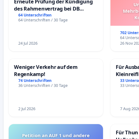
Erneute Prüfung der Kündigung
Un
des Rahmenvertrag bei DB
Mehrbe
Fahrwegdienste Gmbh
64 Unterschriften
K
64 Unterschriften / 30 Tage
Schüler
Überpr
702 Unter
64 Untersc
24 Jul 2026
26 Nov 20
Weniger Verkehr auf dem
Für Ausb
Regenkamp!
Kleinreif
74 Unterschriften
33 Unters
36 Unterschriften / 30 Tage
33 Untersc
2 Jul 2026
7 Aug 202
Für Thun 
Petition an AUF 1 und andere