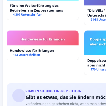
Für eine Weiterführung des
Betriebes am Zeppezauerhaus
"Die Villa"
4 307 Unterschriften
Unterschr
Erhalt der 
2 038 Unte
Hundewiese für Erlangen
Doppelsp
aber nich
Hundewiese für Erlangen
183 Unterschriften
Doppelspur
aber nicht
Rechte!
770 Unters
STARTEN SIE IHRE EIGENE PETITION
Gibt es etwas, das Sie ändern mö
Veränderungen geschehen nicht, wenn man schwe