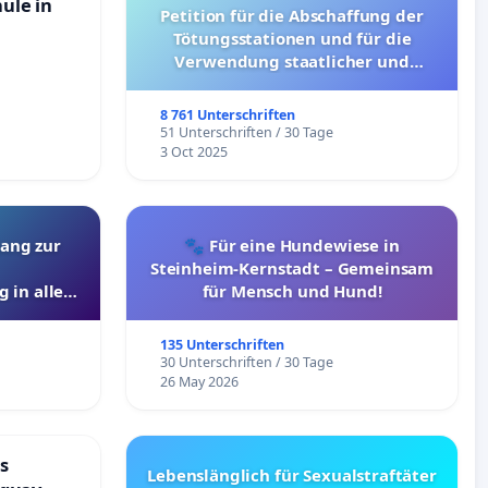
hule in
Petition für die Abschaffung der
Tötungsstationen und für die
Verwendung staatlicher und
kommunaler Mittel zur Prävention
8 761 Unterschriften
51 Unterschriften / 30 Tage
3 Oct 2025
ang zur
🐾 Für eine Hundewiese in
Steinheim-Kernstadt – Gemeinsam
 in allen
für Mensch und Hund!
135 Unterschriften
30 Unterschriften / 30 Tage
26 May 2026
s
Lebenslänglich für Sexualstraftäter