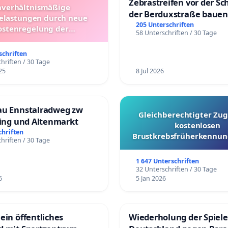
Zebrastreifen vor der Sc
verhältnismäßige
der Berduxstraße bauen
lastungen durch neue
205 Unterschriften
ostenregelung der
58 Unterschriften / 30 Tage
beförderung – Bitte um
üfung und Alternativen
schriften
hriften / 30 Tage
25
8 Jul 2026
au Ennstalradweg zw
Gleichberechtigter Zug
ling und Altenmarkt
kostenlosen
chriften
Brustkrebsfrüherkennung
hriften / 30 Tage
Kantonen
1 647 Unterschriften
32 Unterschriften / 30 Tage
6
5 Jan 2026
ein öffentliches
Wiederholung der Spiele