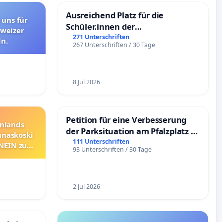
Ausreichend Platz für die
 uns für
Schüler.innen der
hweizer
Schönbergschule
271 Unterschriften
n.
267 Unterschriften / 30 Tage
8 Jul 2026
Petition für eine Verbesserung
nnlands
der Parksituation am Pfalzplatz in
unaskoski
Mannheim
111 Unterschriften
 NEIN zum
93 Unterschriften / 30 Tage
2 Jul 2026