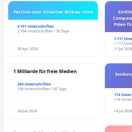
Petition zum Schwiizer Wiibau rette
Einfü
Compassi
Polen fü
4 151 Unterschriften
und ul
2 704 Unterschriften / 30 Tage
1 117 Unt
1 117 Unte
30 Apr 2026
11 Jul 202
1 Milliarde für freie Medien
Senkun
294 Unterschriften
196 Unterschriften / 30 Tage
174 Unter
174 Unters
24 Jun 2026
14 Jul 202