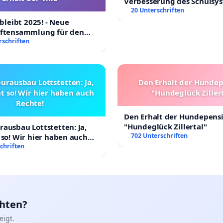
Verbesserung des Schulsy
20 Unterschriften
 bleibt 2025! - Neue
iftensammlung für den
Villa
rschriften
urausbau Lottstetten: Ja,
Den Erhalt der Hunde
t so! Wir hier haben auch
"Hundeglück Ziller
Rechte!
Den Erhalt der Hundepens
"Hundeglück Zillertal"
ausbau Lottstetten: Ja,
702 Unterschriften
 so! Wir hier haben auch
chriften
chten?
igt.