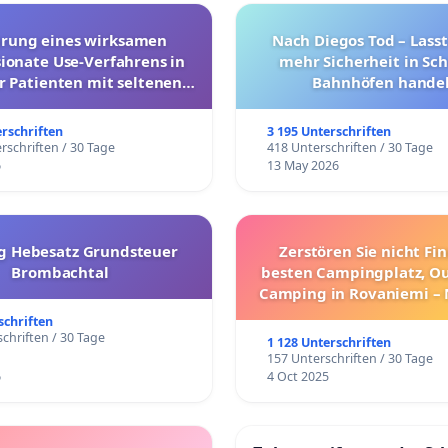
hrung eines wirksamen
Nach Diegos Tod – Lasst
onate Use-Verfahrens in
mehr Sicherheit in Sc
r Patienten mit seltenen
Bahnhöfen handel
trararen Erkrankungen
erschriften
3 195 Unterschriften
rschriften / 30 Tage
418 Unterschriften / 30 Tage
6
13 May 2026
g Hebesatz Grundsteuer
Zerstören Sie nicht Fi
Brombachtal
besten Campingplatz, O
Camping in Rovaniemi –
Umzug!
schriften
chriften / 30 Tage
1 128 Unterschriften
157 Unterschriften / 30 Tage
6
4 Oct 2025