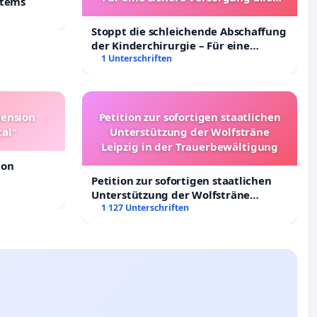
stems
Kinder in Deutschland
Stoppt die schleichende Abschaffung
der Kinderchirurgie – Für eine
sichere Versorgung aller Kinder in
1 Unterschriften
Deutschland
pension
Petition zur sofortigen staatlichen
tal"
Unterstützung der Wolfsträne
Leipzig in der Trauerbewältigung
ion
Petition zur sofortigen staatlichen
Unterstützung der Wolfsträne
Leipzig in der Trauerbewältigung
1 127 Unterschriften