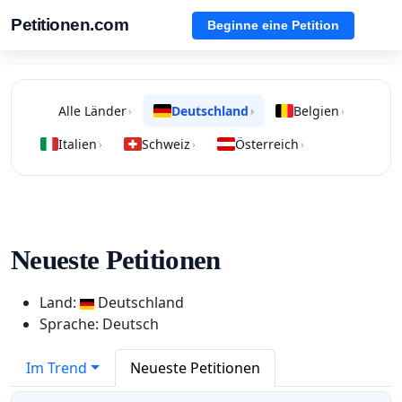
Petitionen.com
Beginne eine Petition
Alle Länder
Deutschland
Belgien
›
›
›
Italien
Schweiz
Österreich
›
›
›
Neueste Petitionen
Land:
Deutschland
Sprache: Deutsch
Im Trend
Neueste Petitionen