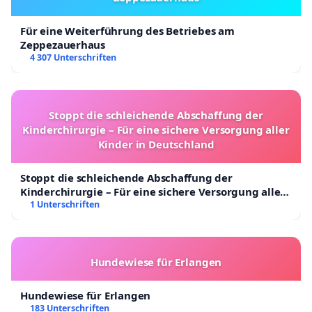
Für eine Weiterführung des Betriebes am
Zeppezauerhaus
4 307 Unterschriften
Stoppt die schleichende Abschaffung der
Kinderchirurgie – Für eine sichere Versorgung aller
Kinder in Deutschland
Stoppt die schleichende Abschaffung der
Kinderchirurgie – Für eine sichere Versorgung aller
Kinder in Deutschland
1 Unterschriften
Hundewiese für Erlangen
Hundewiese für Erlangen
183 Unterschriften