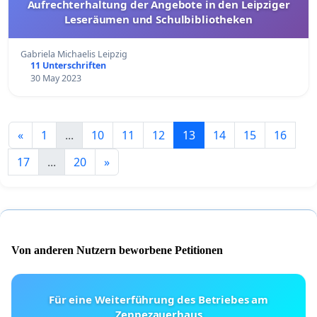
Aufrechterhaltung der Angebote in den Leipziger
Leseräumen und Schulbibliotheken
Gabriela Michaelis Leipzig
11 Unterschriften
30 May 2023
«
1
...
10
11
12
13
14
15
16
17
...
20
»
Von anderen Nutzern beworbene Petitionen
Für eine Weiterführung des Betriebes am
Zeppezauerhaus