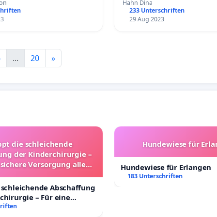
son
Hahn Dina
hriften
233 Unterschriften
23
29 Aug 2023
6
...
20
»
ppt die schleichende
Hundewiese für Erl
ung der Kinderchirurgie –
 sichere Versorgung aller
Hundewiese für Erlangen
nder in Deutschland
183 Unterschriften
 schleichende Abschaffung
chirurgie – Für eine
rsorgung aller Kinder in
riften
nd