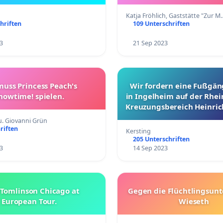
Katja Fröhlich, Gaststätte "Zur M
hriften
109 Unterschriften
3
21 Sep 2023
muss Princess Peach's
Wir fordern eine Fußgä
howtime! spielen.
in Ingelheim auf der Rhe
Kreuzungsbereich Heinric
Straße!
. Giovanni Grün
riften
Kersting
205 Unterschriften
3
14 Sep 2023
 Tomlinson Chicago at
Gegen die Flüchtlingsunt
European Tour.
Wieseth