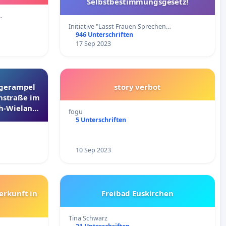
Selbstbestimmungsgesetz!
…
Initiative "Lasst Frauen Sprechen…
946 Unterschriften
17 Sep 2023
ngerampel
story verbot
instraße im
h-Wieland-
fogu
5 Unterschriften
10 Sep 2023
erkunft in
Freibad Euskirchen
Tina Schwarz