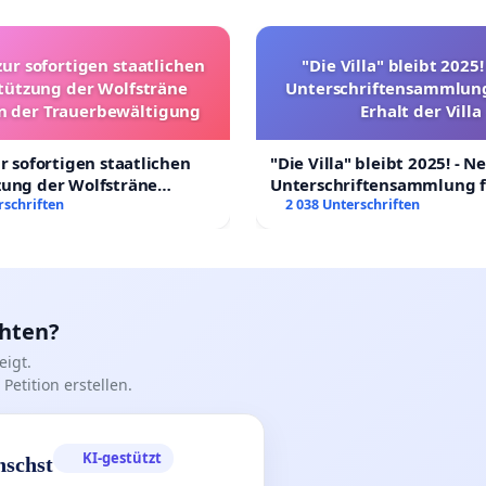
zur sofortigen staatlichen
"Die Villa" bleibt 2025
tützung der Wolfsträne
Unterschriftensammlung
in der Trauerbewältigung
Erhalt der Villa
ur sofortigen staatlichen
"Die Villa" bleibt 2025! - N
zung der Wolfsträne
Unterschriftensammlung f
 der Trauerbewältigung
rschriften
Erhalt der Villa
2 038 Unterschriften
chten?
igt.
Petition erstellen.
KI-gestützt
nschst