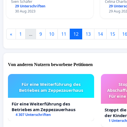
Sven Schäfer
Celina Charl
29 Unterschriften
29 Untersc
30 Aug 2023
29 Aug 20
«
1
...
9
10
11
12
13
14
15
1
Von anderen Nutzern beworbene Petitionen
Für eine Weiterführung des
Sto
Betriebes am Zeppezauerhaus
Abschaff
Für eine
Ki
Für eine Weiterführung des
Betriebes am Zeppezauerhaus
Stoppt die
4 307 Unterschriften
der Kinder
sichere Ve
1 Untersch
Deutschla