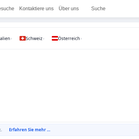
esuche
Kontaktiere uns
Über uns
Suche
talien
Schweiz
Österreich
›
›
›
t.
Erfahren Sie mehr …