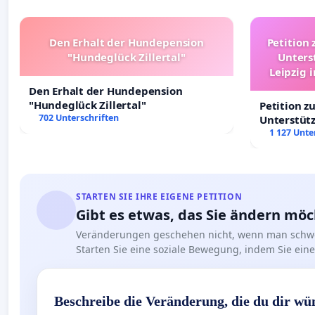
Den Erhalt der Hundepension
Petition 
"Hundeglück Zillertal"
Unters
Leipzig 
Den Erhalt der Hundepension
"Hundeglück Zillertal"
Petition z
702 Unterschriften
Unterstüt
Leipzig in
1 127 Unte
STARTEN SIE IHRE EIGENE PETITION
Gibt es etwas, das Sie ändern mö
Veränderungen geschehen nicht, wenn man schwe
Starten Sie eine soziale Bewegung, indem Sie eine 
Beschreibe die Veränderung, die du dir wü