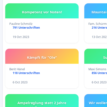
Kompetenz vor Noten!
Mountai
Pauline Schmölz
Fam. Schürm
791 Unterschriften
216 Unters
19 Oct 2023
13 Oct 202
Kämpft für "Ole"
S
Berit Hänel
Maxi Simons
118 Unterschriften
856 Unters
6 Oct 2023
6 Oct 2023
Ampelreglung statt 2 Jahre
Wir wolle