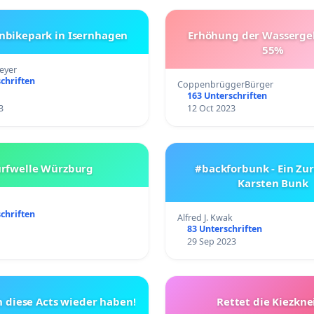
nbikepark in Isernhagen
Erhöhung der Wasserg
55%
eyer
chriften
CoppenbrüggerBürger
163 Unterschriften
3
12 Oct 2023
urfwelle Würzburg
#backforbunk - Ein Zur
Karsten Bunk
chriften
Alfred J. Kwak
83 Unterschriften
29 Sep 2023
n diese Acts wieder haben!
Rettet die Kiezkne