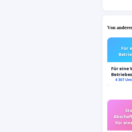
Von anderen
Für 
Betri
Für eine
Betriebe
4 307 Unt
St
Abschaff
Für ein
Ki