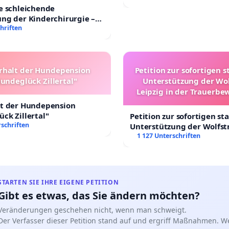
e schleichende
ng der Kinderchirurgie –
sichere Versorgung aller
hriften
 Deutschland
rhalt der Hundepension
Petition zur sofortigen s
undeglück Zillertal"
Unterstützung der Wo
Leipzig in der Trauerbe
lt der Hundepension
ck Zillertal"
Petition zur sofortigen st
schriften
Unterstützung der Wolfst
Leipzig in der Trauerbew
1 127 Unterschriften
STARTEN SIE IHRE EIGENE PETITION
Gibt es etwas, das Sie ändern möchten?
Veränderungen geschehen nicht, wenn man schweigt.
Der Verfasser dieser Petition stand auf und ergriff Maßnahmen. W