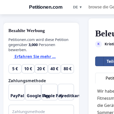
Petitionen.com
browse die G
DE ▼
Bezahlte Werbung
Bele
Petitionen.com wird diese Petition
Krist
K
gegenüber
3,000
Personen
bewerben.
Erfahren Sie mehr …
Tei
5 €
10 €
20 €
40 €
80 €
Peti
Zahlungsmethode
Wir habe
PayPal
Google Pay
Apple Pay
Kreditkarte
Fitnessm
die Gerä
Zahlungsmethode
Sommerm