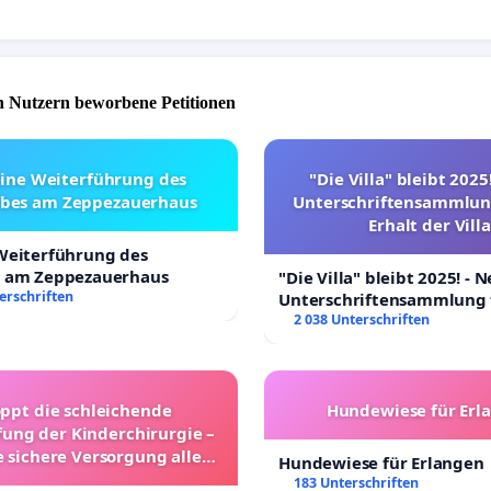
 Nutzern beworbene Petitionen
eine Weiterführung des
"Die Villa" bleibt 2025
ebes am Zeppezauerhaus
Unterschriftensammlun
Erhalt der Villa
 Weiterführung des
s am Zeppezauerhaus
"Die Villa" bleibt 2025! - 
erschriften
Unterschriftensammlung 
Erhalt der Villa
2 038 Unterschriften
oppt die schleichende
Hundewiese für Erl
ung der Kinderchirurgie –
e sichere Versorgung aller
Hundewiese für Erlangen
nder in Deutschland
183 Unterschriften