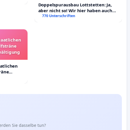
Doppelspurausbau Lottstetten: Ja,
aber nicht so! Wir hier haben auch
Rechte!
770 Unterschriften
taatlichen
lfsträne
wältigung
aatlichen
räne
ältigung
erden Sie dasselbe tun?