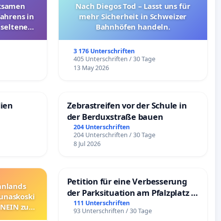
rksamen
Nach Diegos Tod – Lasst uns für
ahrens in
mehr Sicherheit in Schweizer
 seltenen
Bahnhöfen handeln.
nkungen
3 176 Unterschriften
e
405 Unterschriften / 30 Tage
13 May 2026
dien
Zebrastreifen vor der Schule in
der Berduxstraße bauen
204 Unterschriften
204 Unterschriften / 30 Tage
8 Jul 2026
Petition für eine Verbesserung
innlands
der Parksituation am Pfalzplatz in
unaskoski
Mannheim
111 Unterschriften
 NEIN zum
93 Unterschriften / 30 Tage