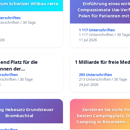
 zum Schwiizer Wiibau rette
Einführung eines wi
Compassionate Use-Verf
Polen für Patienten mit
terschriften
und ultrararen Erkra
erschriften / 30 Tage
1 117 Unterschriften
1 117 Unterschriften / 30 Tag
026
11 Jul 2026
end Platz für die
1 Milliarde für freie Me
innen der
rgschule
rschriften
293 Unterschriften
rschriften / 30 Tage
213 Unterschriften / 30 Tage
6
24 Jun 2026
g Hebesatz Grundsteuer
Zerstören Sie nicht F
Brombachtal
besten Campingplatz, O
Camping in Rovaniemi –
Umzug!
rschriften