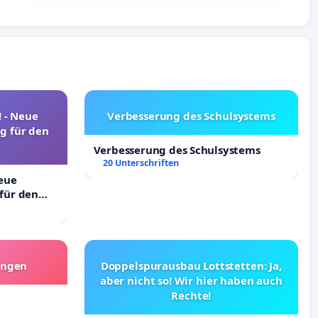
! - Neue
Verbesserung des Schulsystems
g für den
Verbesserung des Schulsystems
20 Unterschriften
Neue
für den
angen
Doppelspurausbau Lottstetten: Ja,
aber nicht so! Wir hier haben auch
Rechte!