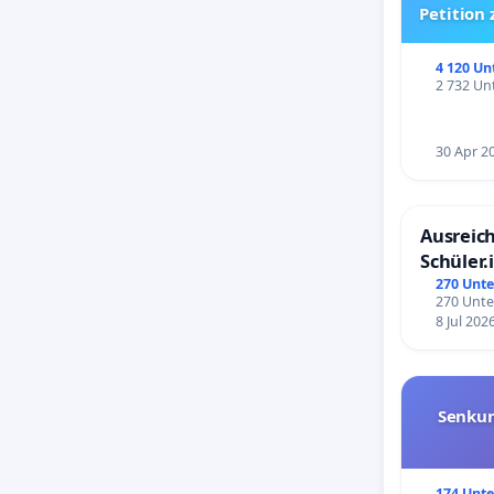
Petition
4 120 Un
2 732 Unt
30 Apr 2
Ausreich
Schüler.
Schönbe
270 Unte
270 Unte
8 Jul 202
Senkun
174 Unte