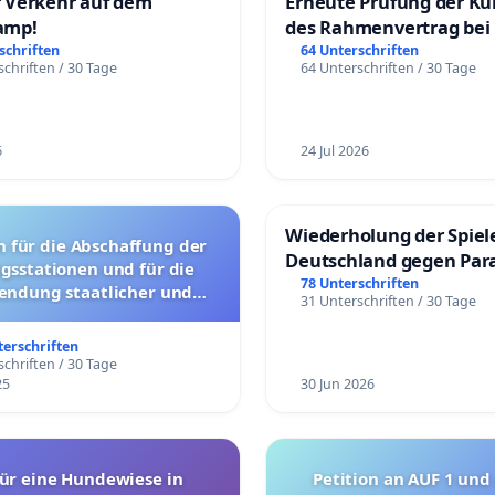
 Verkehr auf dem
Erneute Prüfung der K
amp!
des Rahmenvertrag bei
Fahrwegdienste Gmbh
schriften
64 Unterschriften
chriften / 30 Tage
64 Unterschriften / 30 Tage
6
24 Jul 2026
Wiederholung der Spiel
g der
Deutschland gegen Par
gsstationen und für die
78 Unterschriften
endung staatlicher und
31 Unterschriften / 30 Tage
ler Mittel zur Prävention
terschriften
chriften / 30 Tage
25
30 Jun 2026
ür eine Hundewiese in
Petition an AUF 1 und