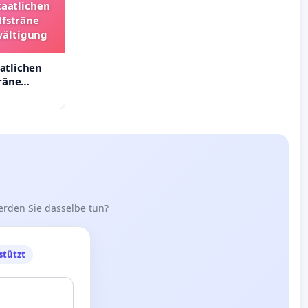
taatlichen
lfsträne
wältigung
aatlichen
räne
ältigung
erden Sie dasselbe tun?
stützt