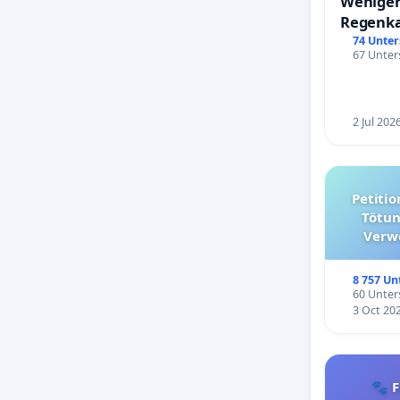
Weniger
Regenk
74 Unter
67 Unters
2 Jul 202
Petition für die Abschaffun
Tötun
Verw
kommuna
8 757 Un
60 Unters
3 Oct 20
🐾 F