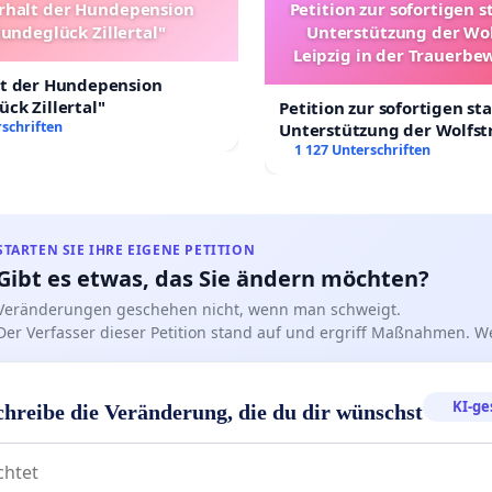
rhalt der Hundepension
Petition zur sofortigen s
undeglück Zillertal"
Unterstützung der Wo
Leipzig in der Trauerbe
lt der Hundepension
ck Zillertal"
Petition zur sofortigen st
schriften
Unterstützung der Wolfst
Leipzig in der Trauerbew
1 127 Unterschriften
STARTEN SIE IHRE EIGENE PETITION
Gibt es etwas, das Sie ändern möchten?
Veränderungen geschehen nicht, wenn man schweigt.
Der Verfasser dieser Petition stand auf und ergriff Maßnahmen. W
KI-ge
chreibe die Veränderung, die du dir wünschst