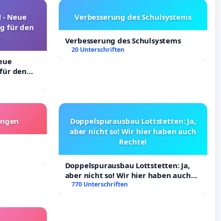
! - Neue
Verbesserung des Schulsystems
g für den
Verbesserung des Schulsystems
20 Unterschriften
Neue
für den
angen
Doppelspurausbau Lottstetten: Ja,
aber nicht so! Wir hier haben auch
Rechte!
Doppelspurausbau Lottstetten: Ja,
aber nicht so! Wir hier haben auch
Rechte!
770 Unterschriften