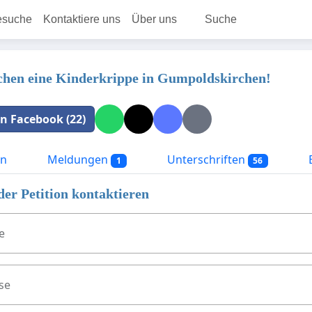
esuche
Kontaktiere uns
Über uns
Suche
hen eine Kinderkrippe in Gumpoldskirchen!
 in Facebook (22)
on
Meldungen
Unterschriften
E
1
56
der Petition kontaktieren
e
se