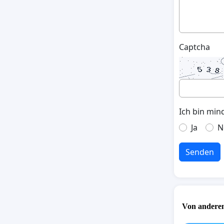
Captcha
Ich bin min
Ja
N
Senden
Von anderen