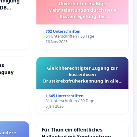
ündigung
Unverhältnismäßige
 DB
Mehrbelastungen durch neue
Kostenregelung der
Schülerbeförderung – Bitte um
Überprüfung und Alternativen
702 Unterschriften
64 Unterschriften / 30 Tage
26 Nov 2025
es
Gleichberechtigter Zugang zur
aguay
kostenlosen
Brustkrebsfrüherkennung in allen
Kantonen
1 645 Unterschriften
31 Unterschriften / 30 Tage
5 Jan 2026
Für Thun ein öffentliches
 andere
Hallenbad mit Sportzentrum