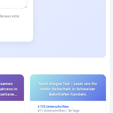
 daraus eine
rksamen
Nach Diegos Tod – Lasst uns für
ahrens in
mehr Sicherheit in Schweizer
 seltenen
Bahnhöfen handeln.
nkungen
3 172 Unterschriften
e
411 Unterschriften / 30 Tage