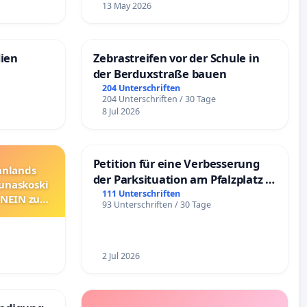
13 May 2026
dien
Zebrastreifen vor der Schule in
der Berduxstraße bauen
204 Unterschriften
204 Unterschriften / 30 Tage
8 Jul 2026
Petition für eine Verbesserung
innlands
der Parksituation am Pfalzplatz in
unaskoski
Mannheim
111 Unterschriften
 NEIN zum
93 Unterschriften / 30 Tage
2 Jul 2026