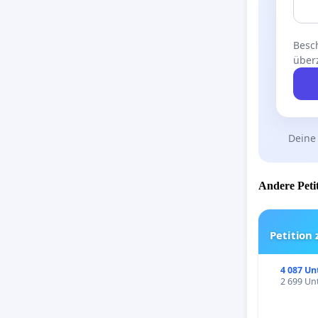
Besch
über
Deine
Andere Petit
Petition
4 087 Un
2 699 Unt