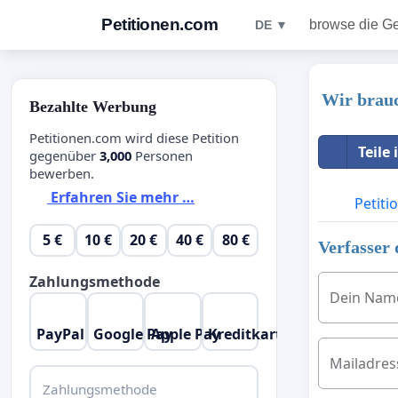
Petitionen.com
browse die G
DE ▼
Wir brauc
Bezahlte Werbung
Petitionen.com wird diese Petition
Teile
gegenüber
3,000
Personen
bewerben.
Erfahren Sie mehr …
Petiti
5 €
10 €
20 €
40 €
80 €
Verfasser 
Zahlungsmethode
Dein Nam
PayPal
Google Pay
Apple Pay
Kreditkarte
Mailadres
Zahlungsmethode