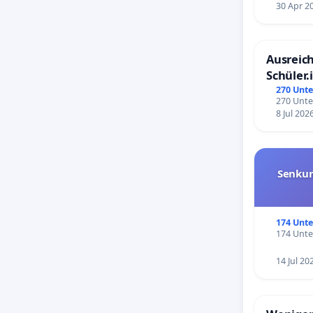
30 Apr 2
Ausreich
Schüler.
Schönbe
270 Unte
270 Unte
8 Jul 202
Senkun
174 Unte
174 Unte
14 Jul 20