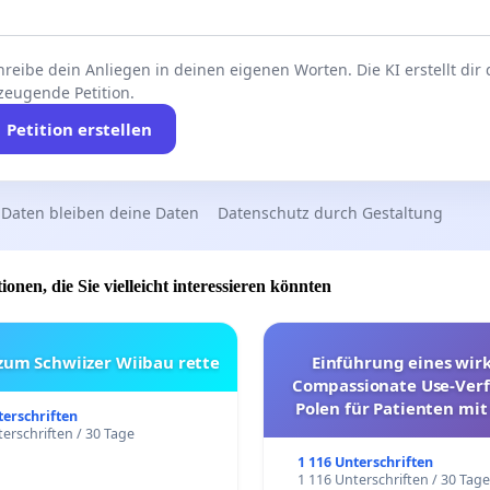
reibe dein Anliegen in deinen eigenen Worten. Die KI erstellt dir
zeugende Petition.
Petition erstellen
 Daten bleiben deine Daten
Datenschutz durch Gestaltung
ionen, die Sie vielleicht interessieren könnten
 zum Schwiizer Wiibau rette
Einführung eines wi
Compassionate Use-Verf
Polen für Patienten mit
terschriften
und ultrararen Erkra
erschriften / 30 Tage
1 116 Unterschriften
1 116 Unterschriften / 30 Tag