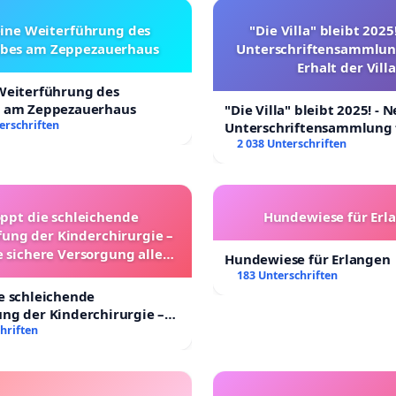
eine Weiterführung des
"Die Villa" bleibt 2025
ebes am Zeppezauerhaus
Unterschriftensammlun
Erhalt der Villa
 Weiterführung des
s am Zeppezauerhaus
"Die Villa" bleibt 2025! - 
erschriften
Unterschriftensammlung 
Erhalt der Villa
2 038 Unterschriften
oppt die schleichende
Hundewiese für Erl
ung der Kinderchirurgie –
e sichere Versorgung aller
Hundewiese für Erlangen
nder in Deutschland
183 Unterschriften
e schleichende
ng der Kinderchirurgie –
sichere Versorgung aller
hriften
 Deutschland