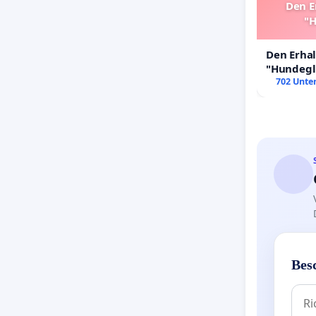
Den E
"H
Den Erha
"Hundeglü
702 Unter
Bes