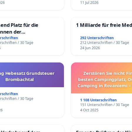
026
11 Jul 2026
end Platz für die
1 Milliarde für freie Me
innen der
rgschule
rschriften
292 Unterschriften
rschriften / 30 Tage
212 Unterschriften / 30 Tage
6
24 Jun 2026
g Hebesatz Grundsteuer
Zerstören Sie nicht F
Brombachtal
besten Campingplatz, O
Camping in Rovaniemi –
Umzug!
rschriften
rschriften / 30 Tage
1 108 Unterschriften
151 Unterschriften / 30 Tage
26
4 Oct 2025