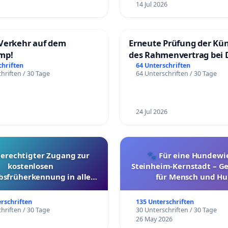
14 Jul 2026
Verkehr auf dem
Erneute Prüfung der Kü
mp!
des Rahmenvertrag bei 
Fahrwegdienste Gmbh
chriften
64 Unterschriften
hriften / 30 Tage
64 Unterschriften / 30 Tage
24 Jul 2026
berechtigter Zugang zur
🐾 Für eine Hundewie
kostenlosen
Steinheim-Kernstadt – 
bsfrüherkennung in allen
für Mensch und Hu
Kantonen
erschriften
135 Unterschriften
hriften / 30 Tage
30 Unterschriften / 30 Tage
26 May 2026