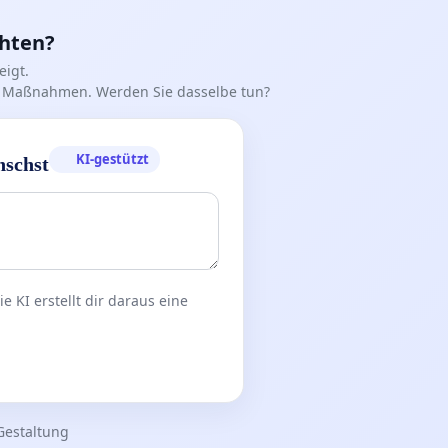
chten?
igt.
iff Maßnahmen. Werden Sie dasselbe tun?
KI-gestützt
nschst
 KI erstellt dir daraus eine
Gestaltung