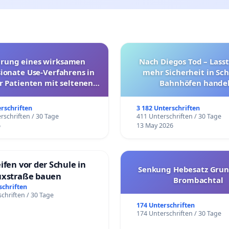
hrung eines wirksamen
Nach Diegos Tod – Lasst
onate Use-Verfahrens in
mehr Sicherheit in Sc
r Patienten mit seltenen
Bahnhöfen handel
trararen Erkrankungen
erschriften
3 182 Unterschriften
rschriften / 30 Tage
411 Unterschriften / 30 Tage
6
13 May 2026
ifen vor der Schule in
Senkung Hebesatz Grun
uxstraße bauen
Brombachtal
schriften
chriften / 30 Tage
174 Unterschriften
174 Unterschriften / 30 Tage