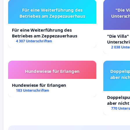
Für eine Weiterführung des
"Die Vi
Betriebes am Zeppezauerhaus
Untersc
Für eine Weiterführung des
Betriebes am Zeppezauerhaus
"Die Villa"
4 307 Unterschriften
Unterschr
Erhalt der 
2 038 Unte
Hundewiese für Erlangen
Doppelsp
aber nich
Hundewiese für Erlangen
183 Unterschriften
Doppelspur
aber nicht
Rechte!
770 Unters