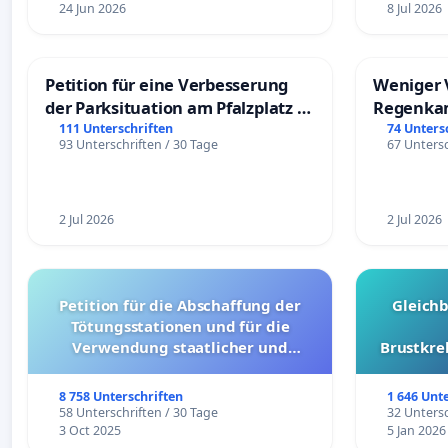
24 Jun 2026
8 Jul 2026
Petition für eine Verbesserung
Weniger 
der Parksituation am Pfalzplatz in
Regenka
Mannheim
111 Unterschriften
74 Unters
93 Unterschriften / 30 Tage
67 Untersc
2 Jul 2026
2 Jul 2026
Petition für die Abschaffung der
Gleich
Tötungsstationen und für die
Verwendung staatlicher und
Brustkre
kommunaler Mittel zur Prävention
8 758 Unterschriften
1 646 Unt
58 Unterschriften / 30 Tage
32 Untersc
3 Oct 2025
5 Jan 2026