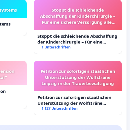
lsystems
Stoppt die schleichende
Abschaffung der Kinderchirurgie –
Für eine sichere Versorgung aller
stems
Kinder in Deutschland
Stoppt die schleichende Abschaffung
der Kinderchirurgie – Für eine
sichere Versorgung aller Kinder in
1 Unterschriften
Deutschland
pension
Petition zur sofortigen staatlichen
tal"
Unterstützung der Wolfsträne
Leipzig in der Trauerbewältigung
ion
Petition zur sofortigen staatlichen
Unterstützung der Wolfsträne
Leipzig in der Trauerbewältigung
1 127 Unterschriften