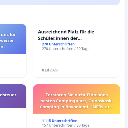
Ausreichend Platz für die
 uns für
Schüler.innen der
hweizer
Schönbergschule
270 Unterschriften
n.
270 Unterschriften / 30 Tage
8 Jul 2026
dsteuer
Zerstören Sie nicht Finnlands
besten Campingplatz, Ounaskoski
Camping in Rovaniemi – NEIN zum
Umzug!
1 115 Unterschriften
157 Unterschriften / 30 Tage