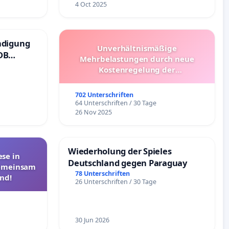
4 Oct 2025
ndigung
Unverhältnismäßige
DB
Mehrbelastungen durch neue
Kostenregelung der
Schülerbeförderung – Bitte um
Überprüfung und Alternativen
702 Unterschriften
64 Unterschriften / 30 Tage
26 Nov 2025
Wiederholung der Spieles
se in
Deutschland gegen Paraguay
Gemeinsam
78 Unterschriften
nd!
26 Unterschriften / 30 Tage
30 Jun 2026