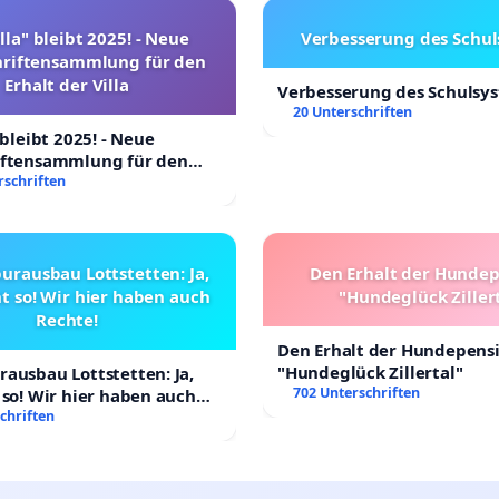
lla" bleibt 2025! - Neue
Verbesserung des Schu
hriftensammlung für den
Erhalt der Villa
Verbesserung des Schulsy
20 Unterschriften
 bleibt 2025! - Neue
iftensammlung für den
Villa
rschriften
urausbau Lottstetten: Ja,
Den Erhalt der Hunde
t so! Wir hier haben auch
"Hundeglück Ziller
Rechte!
Den Erhalt der Hundepens
"Hundeglück Zillertal"
ausbau Lottstetten: Ja,
702 Unterschriften
 so! Wir hier haben auch
chriften