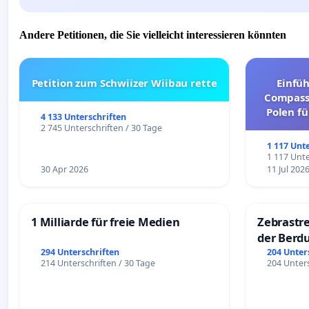
Andere Petitionen, die Sie vielleicht interessieren könnten
Petition zum Schwiizer Wiibau rette
Einfü
Compassi
Polen fü
4 133 Unterschriften
und ul
2 745 Unterschriften / 30 Tage
1 117 Unt
1 117 Unte
30 Apr 2026
11 Jul 202
1 Milliarde für freie Medien
Zebrastre
der Berd
294 Unterschriften
204 Unter
214 Unterschriften / 30 Tage
204 Unters