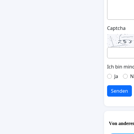
Captcha
Ich bin min
Ja
N
Senden
Von anderen