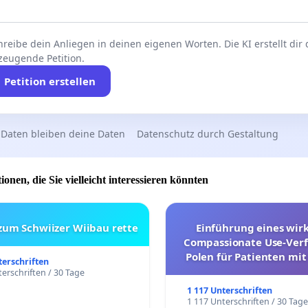
reibe dein Anliegen in deinen eigenen Worten. Die KI erstellt dir
zeugende Petition.
Petition erstellen
 Daten bleiben deine Daten
Datenschutz durch Gestaltung
ionen, die Sie vielleicht interessieren könnten
 zum Schwiizer Wiibau rette
Einführung eines wi
Compassionate Use-Verf
Polen für Patienten mit
terschriften
und ultrararen Erkra
erschriften / 30 Tage
1 117 Unterschriften
1 117 Unterschriften / 30 Tag