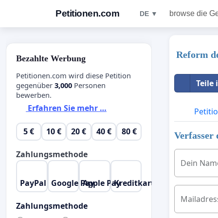
Petitionen.com
browse die G
DE ▼
Reform de
Bezahlte Werbung
Petitionen.com wird diese Petition
Teile
gegenüber
3,000
Personen
bewerben.
Erfahren Sie mehr …
Petiti
5 €
10 €
20 €
40 €
80 €
Verfasser 
Zahlungsmethode
Dein Nam
PayPal
Google Pay
Apple Pay
Kreditkarte
Mailadres
Zahlungsmethode