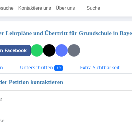
esuche
Kontaktiere uns
Über uns
Suche
r Lehrpläne und Übertritt für Grundschule in Bay
 in Facebook
on
Unterschriften
Extra Sichtbarkeit
19
der Petition kontaktieren
e
se