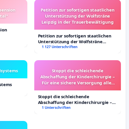
pension
Petition zur sofortigen staatlichen
tal"
Unterstützung der Wolfsträne
Leipzig in der Trauerbewältigung
sion
Petition zur sofortigen staatlichen
Unterstützung der Wolfsträne
Leipzig in der Trauerbewältigung
1 127 Unterschriften
lsystems
Stoppt die schleichende
Abschaffung der Kinderchirurgie –
Für eine sichere Versorgung aller
ystems
Kinder in Deutschland
Stoppt die schleichende
Abschaffung der Kinderchirurgie –
Für eine sichere Versorgung aller
1 Unterschriften
Kinder in Deutschland