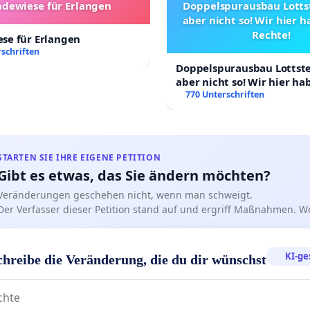
dewiese für Erlangen
Doppelspurausbau Lottst
aber nicht so! Wir hier 
Rechte!
se für Erlangen
schriften
Doppelspurausbau Lottstet
aber nicht so! Wir hier h
Rechte!
770 Unterschriften
STARTEN SIE IHRE EIGENE PETITION
Gibt es etwas, das Sie ändern möchten?
Veränderungen geschehen nicht, wenn man schweigt.
Der Verfasser dieser Petition stand auf und ergriff Maßnahmen. W
KI-ge
chreibe die Veränderung, die du dir wünschst