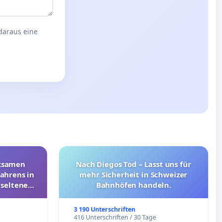
 daraus eine
rksamen
Nach Diegos Tod – Lasst uns für
ahrens in
mehr Sicherheit in Schweizer
 seltenen
Bahnhöfen handeln.
nkungen
3 190 Unterschriften
e
416 Unterschriften / 30 Tage