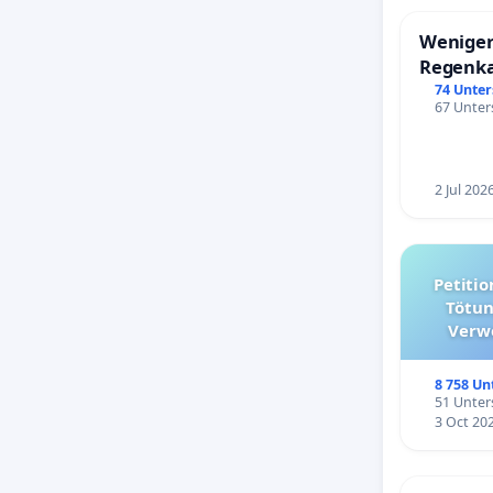
Weniger
Regenk
74 Unter
67 Unters
2 Jul 202
Petition für die Abschaffun
Tötun
Verw
kommuna
8 758 Un
51 Unters
3 Oct 20