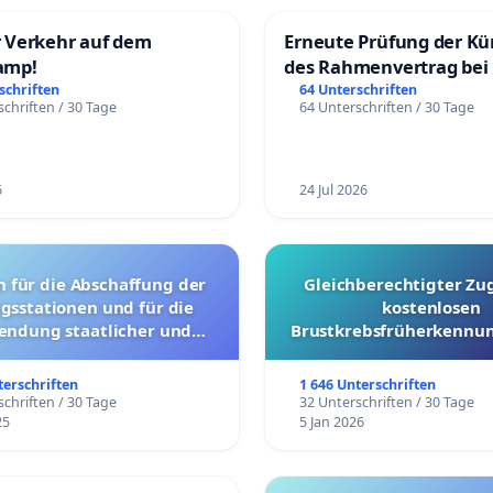
 Verkehr auf dem
Erneute Prüfung der K
amp!
des Rahmenvertrag bei
Fahrwegdienste Gmbh
schriften
64 Unterschriften
chriften / 30 Tage
64 Unterschriften / 30 Tage
6
24 Jul 2026
g der
Gleichberechtigter Zu
gsstationen und für die
kostenlosen
endung staatlicher und
Brustkrebsfrüherkennun
ler Mittel zur Prävention
Kantonen
terschriften
1 646 Unterschriften
chriften / 30 Tage
32 Unterschriften / 30 Tage
25
5 Jan 2026