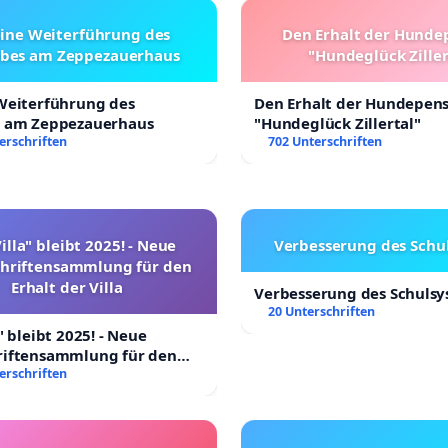
eine Weiterführung des
Den Erhalt der Hunde
ebes am Zeppezauerhaus
"Hundeglück Ziller
 Weiterführung des
Den Erhalt der Hundepen
s am Zeppezauerhaus
"Hundeglück Zillertal"
erschriften
702 Unterschriften
illa" bleibt 2025! - Neue
Verbesserung des Schu
chriftensammlung für den
Erhalt der Villa
Verbesserung des Schuls
20 Unterschriften
" bleibt 2025! - Neue
riftensammlung für den
 Villa
erschriften