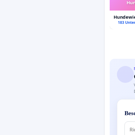
Hun
Hundewie
183 Unter
Bes