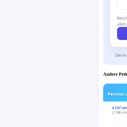
Besch
über
Deine
Andere Petit
Petition
4 137 Un
2 748 Unt