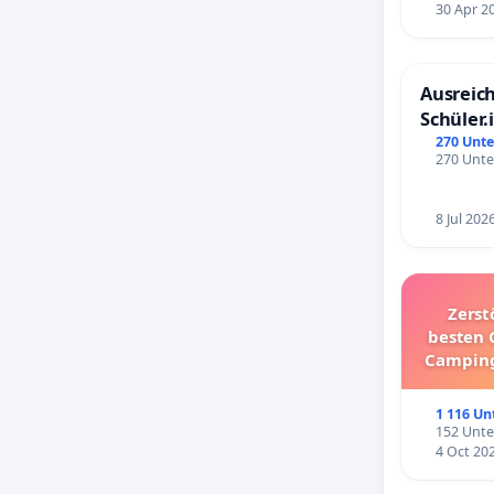
30 Apr 2
Ausreich
Schüler.
Schönbe
270 Unte
270 Unte
8 Jul 202
Zerst
besten 
Camping
1 116 Un
152 Unte
4 Oct 20