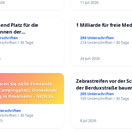
026
11 Jul 2026
end Platz für die
1 Milliarde für freie Me
innen der
rgschule
rschriften
294 Unterschriften
rschriften / 30 Tage
214 Unterschriften / 30 Tage
6
24 Jun 2026
Zebrastreifen vor der Sc
ören Sie nicht Finnlands
der Berduxstraße baue
Campingplatz, Ounaskoski
205 Unterschriften
 in Rovaniemi – NEIN zum
105 Unterschriften / 30 Tage
Umzug!
terschriften
rschriften / 30 Tage
25
8 Jul 2026