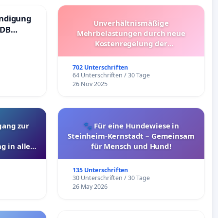
ündigung
Unverhältnismäßige
 DB
Mehrbelastungen durch neue
Kostenregelung der
Schülerbeförderung – Bitte um
Überprüfung und Alternativen
702 Unterschriften
64 Unterschriften / 30 Tage
26 Nov 2025
gang zur
🐾 Für eine Hundewiese in
Steinheim-Kernstadt – Gemeinsam
g in allen
für Mensch und Hund!
135 Unterschriften
30 Unterschriften / 30 Tage
26 May 2026