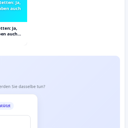
etten: Ja,
haben auch
ten: Ja,
aben auch
erden Sie dasselbe tun?
stützt