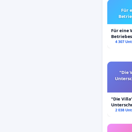
Für 
Betri
Für eine
Betriebe
4 307 Unt
"Die V
Unters
"Die Villa
Untersch
Erhalt der
2 038 Unt