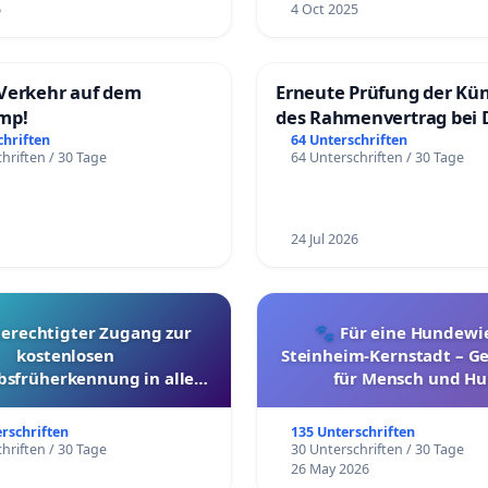
6
4 Oct 2025
Verkehr auf dem
Erneute Prüfung der Kü
mp!
des Rahmenvertrag bei 
Fahrwegdienste Gmbh
chriften
64 Unterschriften
hriften / 30 Tage
64 Unterschriften / 30 Tage
24 Jul 2026
berechtigter Zugang zur
🐾 Für eine Hundewie
kostenlosen
Steinheim-Kernstadt – 
bsfrüherkennung in allen
für Mensch und Hu
Kantonen
erschriften
135 Unterschriften
hriften / 30 Tage
30 Unterschriften / 30 Tage
26 May 2026