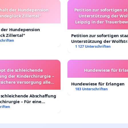
halt der Hundepension
Petition zur sofortigen s
ndeglück Zillertal"
Unterstützung der Wol
Leipzig in der Trauerbe
t der Hundepension
k Zillertal"
Petition zur sofortigen sta
chriften
Unterstützung der Wolfst
Leipzig in der Trauerbewä
1 127 Unterschriften
ppt die schleichende
Hundewiese für Erl
ung der Kinderchirurgie –
 sichere Versorgung aller
Hundewiese für Erlangen
nder in Deutschland
183 Unterschriften
 schleichende Abschaffung
chirurgie – Für eine
rsorgung aller Kinder in
riften
nd