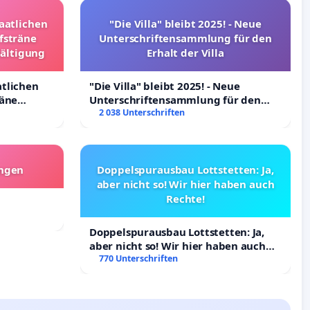
taatlichen
"Die Villa" bleibt 2025! - Neue
fsträne
Unterschriftensammlung für den
wältigung
Erhalt der Villa
atlichen
"Die Villa" bleibt 2025! - Neue
räne
Unterschriftensammlung für den
ltigung
Erhalt der Villa
2 038 Unterschriften
angen
Doppelspurausbau Lottstetten: Ja,
aber nicht so! Wir hier haben auch
Rechte!
Doppelspurausbau Lottstetten: Ja,
aber nicht so! Wir hier haben auch
Rechte!
770 Unterschriften