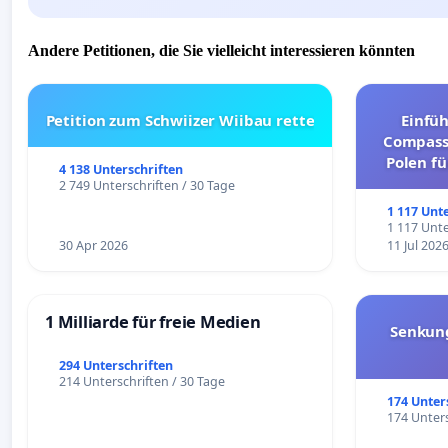
Andere Petitionen, die Sie vielleicht interessieren könnten
Petition zum Schwiizer Wiibau rette
Einfü
Compassi
Polen fü
4 138 Unterschriften
und ul
2 749 Unterschriften / 30 Tage
1 117 Unt
1 117 Unte
30 Apr 2026
11 Jul 202
1 Milliarde für freie Medien
Senkun
294 Unterschriften
214 Unterschriften / 30 Tage
174 Unter
174 Unters