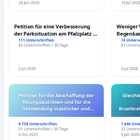
24 Jun 2026
14 Jul 202
Petition für eine Verbesserung
Weniger 
der Parksituation am Pfalzplatz in
Regenka
Mannheim
111 Unterschriften
74 Unters
93 Unterschriften / 30 Tage
67 Untersc
2 Jul 2026
2 Jul 2026
Petition für die Abschaffung der
Gleich
Tötungsstationen und für die
Verwendung staatlicher und
Brustkre
kommunaler Mittel zur Prävention
8 758 Unterschriften
1 646 Unt
51 Unterschriften / 30 Tage
32 Untersc
3 Oct 2025
5 Jan 2026