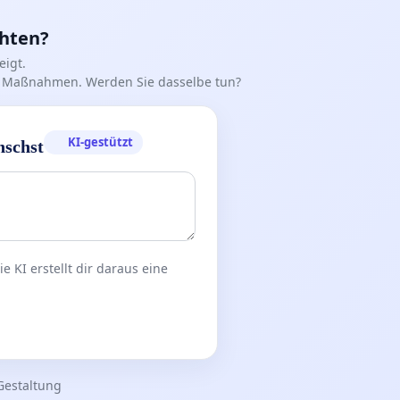
chten?
igt.
iff Maßnahmen. Werden Sie dasselbe tun?
KI-gestützt
nschst
 KI erstellt dir daraus eine
Gestaltung