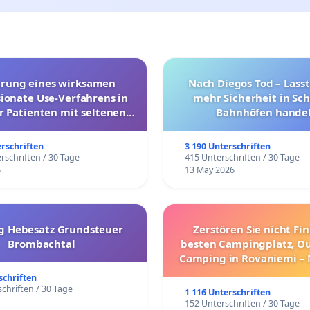
hrung eines wirksamen
Nach Diegos Tod – Lasst
onate Use-Verfahrens in
mehr Sicherheit in Sc
r Patienten mit seltenen
Bahnhöfen handel
trararen Erkrankungen
erschriften
3 190 Unterschriften
rschriften / 30 Tage
415 Unterschriften / 30 Tage
6
13 May 2026
g Hebesatz Grundsteuer
Zerstören Sie nicht Fi
Brombachtal
besten Campingplatz, O
Camping in Rovaniemi –
Umzug!
schriften
chriften / 30 Tage
1 116 Unterschriften
152 Unterschriften / 30 Tage