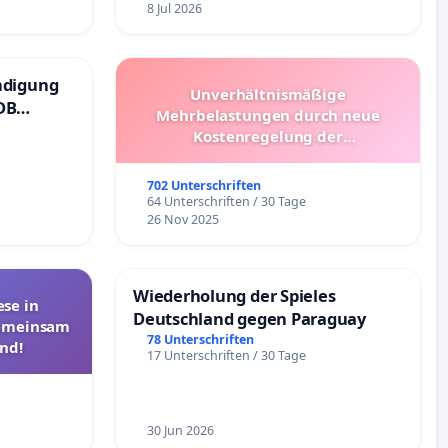
8 Jul 2026
ndigung
Unverhältnismäßige
DB
Mehrbelastungen durch neue
Kostenregelung der
Schülerbeförderung – Bitte um
Überprüfung und Alternativen
702 Unterschriften
64 Unterschriften / 30 Tage
26 Nov 2025
Wiederholung der Spieles
se in
Deutschland gegen Paraguay
Gemeinsam
78 Unterschriften
nd!
17 Unterschriften / 30 Tage
30 Jun 2026