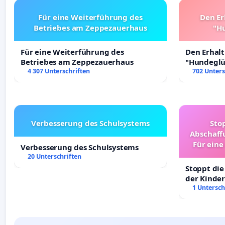
Für eine Weiterführung des
Den Er
Betriebes am Zeppezauerhaus
"Hu
Für eine Weiterführung des
Den Erhal
Betriebes am Zeppezauerhaus
"Hundeglüc
4 307 Unterschriften
702 Unters
Verbesserung des Schulsystems
Sto
Abschaff
Für eine
Verbesserung des Schulsystems
Ki
20 Unterschriften
Stoppt die
der Kinder
sichere Ve
1 Untersch
Deutschla