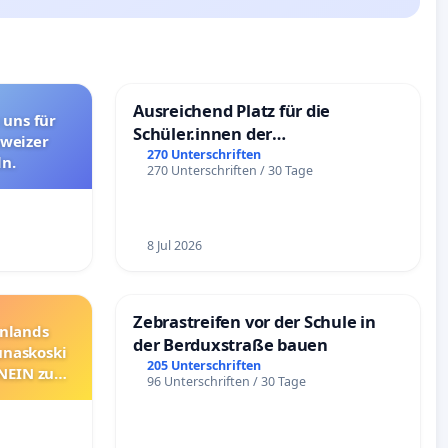
Ausreichend Platz für die
 uns für
Schüler.innen der
hweizer
Schönbergschule
270 Unterschriften
n.
270 Unterschriften / 30 Tage
8 Jul 2026
Zebrastreifen vor der Schule in
nnlands
der Berduxstraße bauen
unaskoski
205 Unterschriften
 NEIN zum
96 Unterschriften / 30 Tage