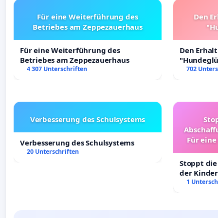
Für eine Weiterführung des
Den Er
Betriebes am Zeppezauerhaus
"Hu
Für eine Weiterführung des
Den Erhal
Betriebes am Zeppezauerhaus
"Hundeglüc
4 307 Unterschriften
702 Unters
Verbesserung des Schulsystems
Sto
Abschaff
Für eine
Verbesserung des Schulsystems
Ki
20 Unterschriften
Stoppt die
der Kinder
sichere Ve
1 Untersch
Deutschla