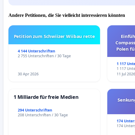
Andere Petitionen, die Sie vielleicht interessieren könnten
Petition zum Schwiizer Wiibau rette
Einfü
Compassi
Polen fü
4 144 Unterschriften
und ul
2 755 Unterschriften / 30 Tage
1 117 Unt
1 117 Unte
30 Apr 2026
11 Jul 202
1 Milliarde für freie Medien
Senkun
294 Unterschriften
208 Unterschriften / 30 Tage
174 Unter
174 Unters