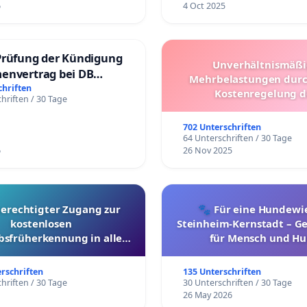
6
4 Oct 2025
Prüfung der Kündigung
Unverhältnismäß
envertrag bei DB
Mehrbelastungen dur
dienste Gmbh
chriften
Kostenregelung d
hriften / 30 Tage
Schülerbeförderung – 
Überprüfung und Alter
702 Unterschriften
64 Unterschriften / 30 Tage
6
26 Nov 2025
berechtigter Zugang zur
🐾 Für eine Hundewie
kostenlosen
Steinheim-Kernstadt – 
bsfrüherkennung in allen
für Mensch und Hu
Kantonen
erschriften
135 Unterschriften
hriften / 30 Tage
30 Unterschriften / 30 Tage
26 May 2026