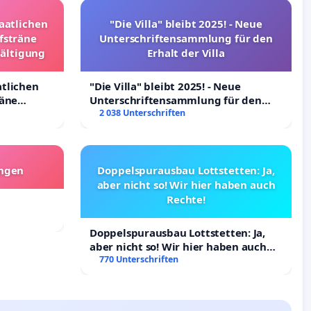
taatlichen
"Die Villa" bleibt 2025! - Neue
fsträne
Unterschriftensammlung für den
wältigung
Erhalt der Villa
atlichen
"Die Villa" bleibt 2025! - Neue
räne
Unterschriftensammlung für den
ltigung
Erhalt der Villa
2 038 Unterschriften
angen
Doppelspurausbau Lottstetten: Ja,
aber nicht so! Wir hier haben auch
Rechte!
Doppelspurausbau Lottstetten: Ja,
aber nicht so! Wir hier haben auch
Rechte!
770 Unterschriften