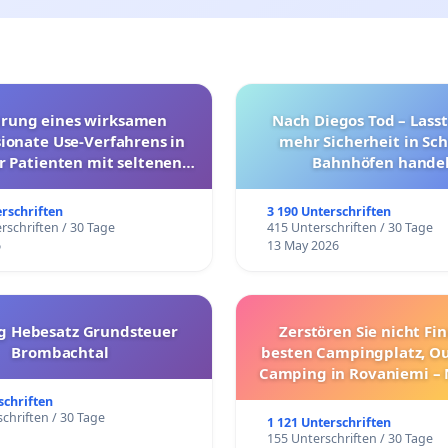
hrung eines wirksamen
Nach Diegos Tod – Lasst
onate Use-Verfahrens in
mehr Sicherheit in Sc
r Patienten mit seltenen
Bahnhöfen handel
trararen Erkrankungen
erschriften
3 190 Unterschriften
rschriften / 30 Tage
415 Unterschriften / 30 Tage
6
13 May 2026
g Hebesatz Grundsteuer
Zerstören Sie nicht Fi
Brombachtal
besten Campingplatz, O
Camping in Rovaniemi –
Umzug!
schriften
chriften / 30 Tage
1 121 Unterschriften
155 Unterschriften / 30 Tage