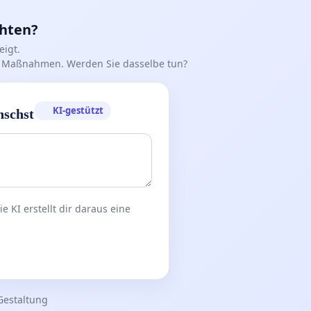
chten?
igt.
iff Maßnahmen. Werden Sie dasselbe tun?
KI-gestützt
nschst
 KI erstellt dir daraus eine
Gestaltung