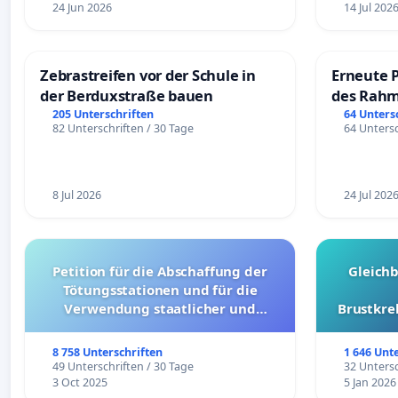
24 Jun 2026
14 Jul 202
Zebrastreifen vor der Schule in
Erneute 
der Berduxstraße bauen
des Rahm
Fahrweg
205 Unterschriften
64 Unters
82 Unterschriften / 30 Tage
64 Untersc
8 Jul 2026
24 Jul 202
Petition für die Abschaffung der
Gleich
Tötungsstationen und für die
Verwendung staatlicher und
Brustkre
kommunaler Mittel zur Prävention
8 758 Unterschriften
1 646 Unt
49 Unterschriften / 30 Tage
32 Untersc
3 Oct 2025
5 Jan 2026