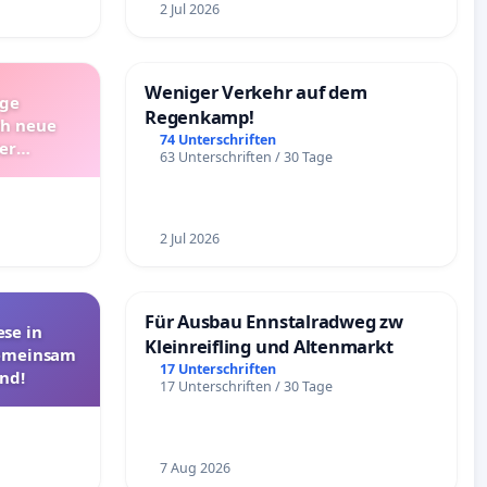
2 Jul 2026
Weniger Verkehr auf dem
ige
Regenkamp!
ch neue
74 Unterschriften
er
63 Unterschriften / 30 Tage
Bitte um
nativen
2 Jul 2026
Für Ausbau Ennstalradweg zw
se in
Kleinreifling und Altenmarkt
Gemeinsam
17 Unterschriften
nd!
17 Unterschriften / 30 Tage
7 Aug 2026