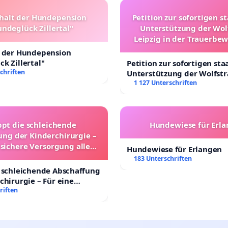
halt der Hundepension
Petition zur sofortigen s
ndeglück Zillertal"
Unterstützung der Wol
Leipzig in der Trauerbe
t der Hundepension
k Zillertal"
Petition zur sofortigen sta
chriften
Unterstützung der Wolfst
Leipzig in der Trauerbewä
1 127 Unterschriften
ppt die schleichende
Hundewiese für Erl
ung der Kinderchirurgie –
 sichere Versorgung aller
Hundewiese für Erlangen
nder in Deutschland
183 Unterschriften
 schleichende Abschaffung
chirurgie – Für eine
rsorgung aller Kinder in
riften
nd