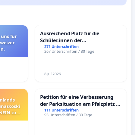
Ausreichend Platz für die
 uns für
Schüler.innen der
hweizer
Schönbergschule
271 Unterschriften
n.
267 Unterschriften / 30 Tage
8 Jul 2026
Petition für eine Verbesserung
nnlands
der Parksituation am Pfalzplatz in
unaskoski
Mannheim
111 Unterschriften
 NEIN zum
93 Unterschriften / 30 Tage